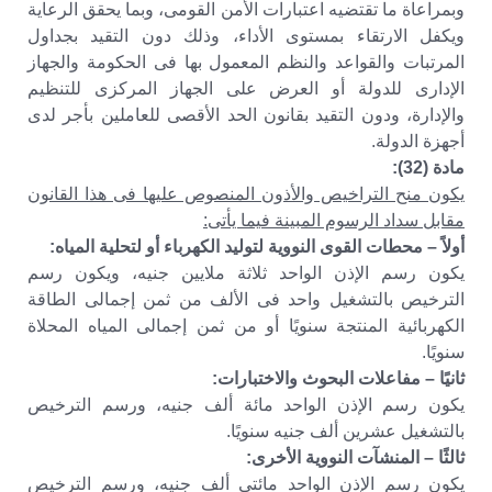
وبمراعاة ما تقتضيه اعتبارات الأمن القومى، وبما يحقق الرعاية
ويكفل الارتقاء بمستوى الأداء، وذلك دون التقيد بجداول
المرتبات والقواعد والنظم المعمول بها فى الحكومة والجهاز
الإدارى للدولة أو العرض على الجهاز المركزى للتنظيم
والإدارة، ودون التقيد بقانون الحد الأقصى للعاملين بأجر لدى
أجهزة الدولة.
مادة (32):
يكون منح التراخيص والأذون المنصوص عليها فى هذا القانون
مقابل سداد الرسوم المبينة فيما يأتى:
أولاً – محطات القوى النووية لتوليد الكهرباء أو لتحلية المياه:
يكون رسم الإذن الواحد ثلاثة ملايين جنيه، ويكون رسم
الترخيص بالتشغيل واحد فى الألف من ثمن إجمالى الطاقة
الكهربائية المنتجة سنويًا أو من ثمن إجمالى المياه المحلاة
سنويًا.
ثانيًا – مفاعلات البحوث والاختبارات:
يكون رسم الإذن الواحد مائة ألف جنيه، ورسم الترخيص
بالتشغيل عشرين ألف جنيه سنويًا.
ثالثًا – المنشآت النووية الأخرى:
يكون رسم الإذن الواحد مائتى ألف جنيه، ورسم الترخيص