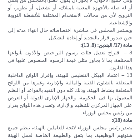
وفى جميع الأحوال، لا يجوز أن يكون عضوًا بالمجلس من يعمل
أو له صلة بالأجهزة المعنية بامتلاك، أو تشغيل، أو تطوير، أو
الترويج لأى من مجالات الاستخدام المختلفة للأنشطة النووية
والإشعاعية.
ويستمر المجلس فى مباشرة اختصاصاته حال انتهاء مدته إلى
حين صدور قرار بالتجديد أو إعادة التشكيل.
مادة (17/ البندين: (8, 13):
8 – اقتراح تعديل فئات رسوم التراخيص والأذون بأنواعها
المختلفة، بما لا يجاوز مثلى قيمة الرسوم المنصوص عليها فى
هذا القانون.
13 – اعتماد الهيكل التنظيمى للهيئة، وإقرار اللوائح الداخلية
المتعلقة بالشئون الفنية والمالية والإدارية وغيرها من اللوائح
المتعلقة بنشاط الهيئة، وذلك كله دون التقيد بالقواعد أو النظم
المعمول بها فى الحكومة، والجهاز الإدارى للدولة أو العرض
على الجهاز المركزى للتنظيم والإدارة، وتصدر هذه اللوائح بقرار
من رئيس مجلس الوزراء.
مادة (18):
يصدر رئيس مجلس الوزراء لائحة للعاملين بالهيئة، تنظم جميع
شئونهم الوظيفية، بما يتفق والطبيعة الخاصة لعمل الهيئة