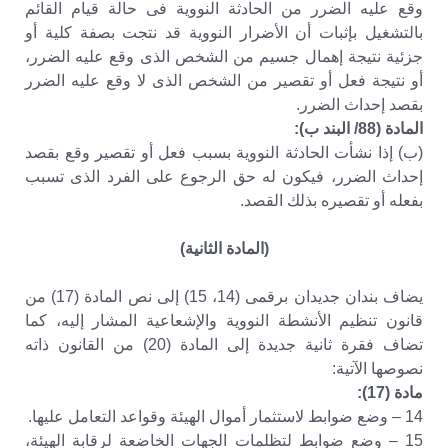
وقع عليه الضرر من الحادثة النووية فى حالة قيام القائم
بالتشغيل بإثبات أن الأضرار النووية قد نتجت بصفة كلية أو
جزئية نتيجة إهمال جسيم من الشخص الذى وقع عليه الضرر،
أو نتيجة فعل أو تقصير من الشخص الذى لا وقع عليه الضرر
بقصد إحداث الضرر.
المادة (88/ البند ب):
(ب) إذا نشأت الحادثة النووية بسبب فعل أو تقصير وقع بقصد
إحداث الضرر، فيكون له حق الرجوع على الفرد الذى تسبب
بفعله أو تقصيره بذلك القصد.
(المادة الثانية)
يضاف بندان جديدان برقمى (14، 15) إلى نص المادة (17) من
قانون تنظيم الأنشطة النووية والإشعاعية المشار إليه، كما
تضاف فقرة ثانية جديدة إلى المادة (20) من القانون ذاته
نصوصها الآتية:
مادة (17):
14 – وضع ضوابط لاستثمار أموال الهيئة وقواعد التعامل عليها.
15 – وضع ضوابط لتظلمات الجهات الخاضعة لرقابة الهيئة،