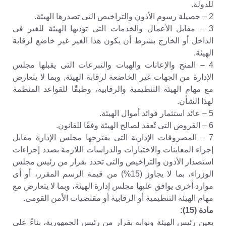
للدولة.
2 – حصيلة رسوم الأذون والتراخيص التى تصدرها الهيئة.
3 – مقابل الأعمال والخدمات التى تؤديها الهيئة للغير فى
الداخل أو الخارج بشرط أن يكون هذا الغير غير خاضع لرقابة
الهيئة.
4 – المنح والإعانات والهبات والتبرعات التى يقبلها مجلس
الإدارة من الجهات غير الخاضعة لرقابة الهيئة, وبما لا يتعارض
مع مهام الهيئة التنظيمية والرقابية، وطبقًا للقواعد المنظمة
لهذا الشأن.
5 – عائد استثمار فوائد أموال الهيئة.
6 – القروض التى تُعقد لصالح الهيئة وفقًا للقانون.
7 – المصروفات الإدارية التى يقترحها مجلس الإدارة مقابل
إجراء المعاينات والاختبارات والدراسات اللازمة بصدد إجراءات
استصدار الأذون والتراخيص والتى تحدد بقرار من رئيس مجلس
الوزراء، بما لا يجاوز (15%) من قيمة الرسم المقرر، أو أى
موارد أخرى يوافق عليها مجلس إدارة الهيئة، وبما لا يتعارض مع
مهام الهيئة التنظيمية أو الرقابية أو مقتضيات الأمن القومى.
مادة (15):
يعين رئيس الهيئة ونوابه بقرار من رئيس الجمهورية، بناءً على