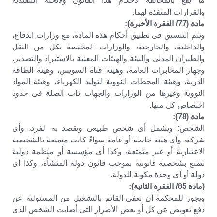
ما يقع بالمخالفة لأحكام هذا القانون ولائحته التنفيذية
والقرارات المنفذة لهما.
مادة (77/ الفقرة الأخيرة):
ويتم التنسيق فى تطبيق أحكام هذه المادة، مع وزارات الدفاع،
والداخلية، والخارجية، والوزارات المختصة بكل من النقل
والطيران المدنى والبيئة والهيئات المعنية بالاستيراد والتصدير،
وجهاز المخابرات العامة، وهيئة قناة السويس، وهيئة الطاقة
الذرية، وهيئة المحطات النووية لتوليد الكهرباء، وهيئة المواد
النووية وغيرها من الوزارات والجهات ذات الصلة فى حدود
اختصاص كل منها.
مادة (78):
الشخص: ويشمل أى شخص طبيعى ويقصد به الفرد، وأى
شركة، وأى هيئة خاصة أو عامة سواءً كانت متمتعة بالشخصية
الاعتبارية أو غير متمتعة، وكذا أى مؤسسة أو منظمة دولية
تتمتع بشخصية قانونية بموجب قانون دولة المنشأة، وكذا أى
دولة أو أى وحدة مكونة للدولة.
(مادة 85/ الفقرة الثانية):
ويجوز للمحكمة أن تعفى القائم بالتشغيل من المسئولية عن
دفع تعويض عن كل أو بعض الأضرار التى أصابت الشخص الذى