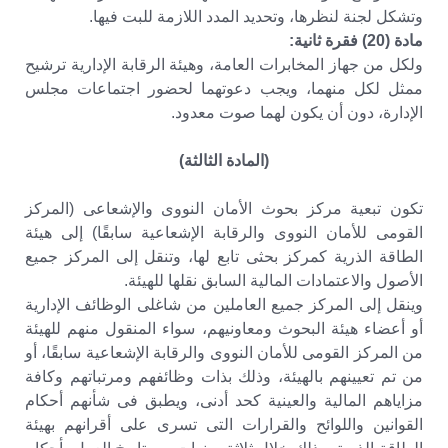
وتشكل لجنة لنظرها، وتحديد المدد اللازمة للبت فيها.
مادة (20) فقرة ثانية:
ولكل من جهاز المخابرات العامة، وهيئة الرقابة الإدارية ترشيح
ممثل لكل منهما، ويجب دعوتهما لحضور اجتماعات مجلس
الإدارة، دون أن يكون لهما صوت معدود.
(المادة الثالثة)
تكون تبعية مركز بحوث الأمان النووى والإشعاعى (المركز
القومى للأمان النووى والرقابة الإشعاعية سابقًا) إلى هيئة
الطاقة الذرية كمركز بحثى تابع لها، وتنقل إلى المركز جميع
الأصول والاعتمادات المالية السابق نقلها للهيئة.
وينقل إلى المركز جميع العاملين من شاغلى الوظائف الإدارية
أو أعضاء هيئة البحوث ومعاونيهم، سواء المنقول منهم للهيئة
من المركز القومى للأمان النووى والرقابة الإشعاعية سابقًا، أو
من تم تعيينهم بالهيئة، وذلك بذات وظائفهم ومرتباتهم وكافة
مزاياهم المالية والعينية كحد أدنى، ويطبق فى شأنهم أحكام
القوانين واللوائح والقرارات التى تسرى على أقرانهم بهيئة