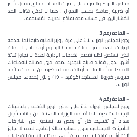
مجلس الوزراء ولا يترتب علی فترات المد استحقاق مُقابل تأخير
أو ضريبة إصافية بحسب الأحوال ، كما لا تدخل فترات المد
المُشار اليها فى حساب مدة تقادُم الضريبة المُستحقة .
– المادة رقم 3
يجوز لمجلس الوزراء بناءً علی عرض وزير المالية طبقا لما تُقدمه
الوزارات المعنية من بیانات تقسيط الرسوم أو مقابل الخدمات
الذى يُستحق نظیر تقديم الخدمات الإدارية لمدة لا تجاوز ثلاثة
أشهر بدون فواند قابلة للتجديد لمدة أخرى مماثلة للقطاعات
الاقتصادية أو الإنتاحية أو الخدمية المتضررة من تداعیات جائحة
فیروس کورونا المستجد (كوفيد – 19) والتى يُحددها مجلس
الوزراء .
– المادة رقم 4
يجوز لمجلس الوزراء بناءً على عرض الوزير المُختص بالتأمينات
الإجتماعية طبقا لما تُقدمه الوزارات المعنية من بیانات تأجیل
سداد أو تقسيط كل أو بعض ما يُستحق من اشتراكات
التأمينات الاجتماعية بدون حساب مبالغ إضافية لمدة لا تجاوز
ثلاثة أشهر قابلة للتجديد لمدة أخری مماثلة بالنسبة للقطاعات