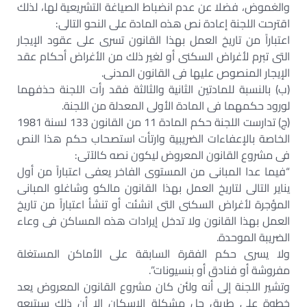
والغموض، فضلا عن عدم انضباط الصياغة التشريعية لها، لذلك
اقترحت اللجنة إعادة نص هذه المادة على النحو التالى:
اعتباراً من تاريخ العمل بهذا القانون تسرى على عقود الإيجار
التى تبرم لأغراض السكنى أو لغير ذلك من الأغراض أحكام عقد
الإيجار المنصوص عليها فى القانون المدنى.
(ب) بالنسبة للمادتين الثانية والثالثة فقد رأت اللجنة حذفهما
لورود حكمهما فى المادة الأولى المعدلة من اللجنة.
(ج) تدارست اللجنة حكم المادة 11 من القانون 133 لسنة 1981
الخاصة بالإعفاءات الضريبية وارتأت استصحاب حكم هذا النص
فى مشروع القانون المعروض ليكون نصه كالآتى:
“فيما عدا المبانى من المستوى الفاخر يعفى اعتباراً من أول
يناير التالى لتاريخ العمل بهذا القانون مالكو وشاغلو المبانى
المؤجرة لأغراض السكنى التى انشئت أو تنشأ اعتباراً من تاريخ
العمل بهذا القانون ولا تدخل إيرادات هذه المساكن فى وعاء
الضريبة الموحدة.
ولا يسرى حكم الفقرة السابقة على الأماكن المستغلة
مفروشة أو فنادق أو بنسيونات”.
وتشير اللجنة إلى أنه ولئن كان مشروع القانون المعروض يعد
خطوة على طريق حل مشكلة الإسكان إلا أن ذلك سيتبعه