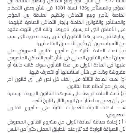
لسنة 1977 فى شأن تأجير وبيع الأماكن وتنظيم العلاقة بين
المؤجر والمستأجر و136 لسنة 1981 فى شأن بعض الأحكام
الخاصة بتأجير وبيع الأماكن وتنظيم العلاقة بين المؤجر
والمستأجر والقوانين الخاصة بإيجار الأماكن الصادرة قبلهما،
على الأماكن التى لم يسبق تأجيرها، وتلك التى انتهت عقود
إيجارها قبل صدور هذا القانون أو تنتهى بعد صدوره لأى سبب
من الأسباب دون أن يكون لأحد حق البقاء فيها.
(ب) نصت المادة الثانية من مشروع القانون المعروض على
سريان أحكام القانون المدنى فى شأن تأجير الأماكن المنصوص
عليها فى المادة الأولى من هذا القانون سواء كانت خالية أو
مفروشة وذلك فى شأن استغلالها أو التصرف فيها.
(ج) نصت المادة الثالثة على إلغاء كل نص فى أى قانون آخر
يتعارض مع أحكام هذا القانون.
(د) نصت المادة الرابعة على نشر هذا القانون الجريدة الرسمية
على أن يعمل به اعتباراً من اليوم التالى لتاريخ نشره.
4 – ادخلت اللجنة التعديلات الآتية على مشروع القانون
المعروض:
( أ ) إعادة صياغة المادة الأولى من مشروع القانون المعروض
لأن الصياغة الواردة قد تثير عند التطبيق العملى كثيراً من اللبس