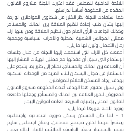
اللائحة الداخلية للمجلس فقد اعتبرت اللجنة مشروع القانون
المقدم من الحكومة أساساً لدراستها.
كما استعادت اللجنة نظر الكثير من شكاوى المواطنين الواردة
إليها بشأن طلب إعادة تنظيم العلاقة بين المالك والمستأجر
وكذلك اتجاهات الرأى العام حول تنظيم العلاقة ومن بينها آراء
ممثلى المجالس الشعبية المحلية والأحزاب السياسية وجمعية
رجال الأعمال وتبين لها ما يلى:
أجمعت كل الآراء التى استمعت إليها اللجنة من خلال جلسات
الإستماع التى سبق أن عقدتها مع ممثلى الهيئات المشار إليها
أن العلاقة بين المالك والمستأجر، تحتاج إلى كثير بما يشجع على
الاستثمار فى مجال الإسكان لبناء المزيد من الوحدات السكنية
بهدف إيجاد المسكن الملائم للمواطنين.
وفى سبيل تحقيق هذا الهدف أعدت الحكومة مشروع القانون
المعروض لتحرير العلاقة بين المالك والمستأجر وجعلها خاضعة
للقانون المدنى بإعتباره الشريعة العامة لقوانين الإيجار.
وتورد اللجنة تقريرها فيما يلى:
1 – لما كان المسكن يشكل ضرورة اقتصادية واجتماعية
وعنصراً مهما لخلق مجتمع متضامن، ومناخ اجتماعى سليم
يتسم بالإستقرار ويوفر الظروف الملائمة للإنتاج لذلك تعمل