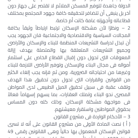
الدولة جاهدة لتوفير المسكن الملائم لا تقتصر على جهاز دون
آخر بل ينبغى أن تتضافر لتحقيقه كافة جهود المجتمع بمختلف
قطاعاته وأجهزته عامة كانت أم خاصة.
2 – ونظرًا لأن مشكلة الإسكان ترتبط ارتباطاً وثيقاً بكافة
المجالات السياسية والاقتصادية والاجتماعية فان الجهود يجب
أن تبذل لدراسة التشريعات المنظمة للبناء والإسكان والأراضى
وجميع التشريعات المتعلقة بها والمتصلة بهدف إزالة
المعوقات التى تحول دون إقبال القطاع الخاص على استثمار
أمواله فى مجال البناء والإسكان وتوفير الأراضى اللازمة للبناء
وغيرها من احتياجاته الضرورية، ومن ثم فإنه يجب إلغاء الكثير
من القوانين والقرارات التى تحول دون تحقيق هذا الهدف
وتقف عقبة فى سبيل تحقيق الميل الطبيعى لدى المواطن
المصرى نحو البناء وتملك العقارات، بما يسهم إسهاماً فعالاً
فى مواجهة مشكلة الإسكان، وذلك كله دون المساس
بحقوق المواطنين واستقرار معيشتهم.
3 – الأحكام الواردة فى مشروع القانون.
( أ ) نصت المادة الأولى من مشروع القانون على أنه لا تسرى
قوانين الإسكان المعمول بها حالياً وهى القانونين رقمى 49