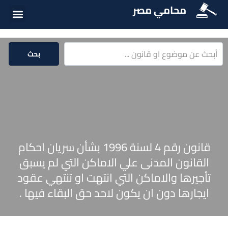
محامي مصر
أسئلة شائع
الخدمات الق
المكتبة الق
بحث
قانون رقم 4 لسنة 1996 بشأن سريان احكام
القانون المدنى علي الاماكن التي لم يسبق
تأجيرها والاماكن التي انتهت او تنتهي عقود
ايجارها دون ان يكون لاحد حق البقاء فيها .