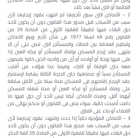
القائمة أو التى تنشأ بعد ذلك.
2 – الأماكن التى سبق تأجيرها ثم انتهت عقود إيجارها لأى
سبب من الأسباب قبل صدور هذا القانون دون أن يكون لأحد
حق البقاء فيها تطبيقاً للفقرة الأولى من المادة 29 من
القانون رقم 49 لسنة 1977 فى شأن تأجير وبيع الأماكن
وتنظيم العلاقة بين المالك والمستأجر التى تنص على أن (لا
ينتهى عقد إيجار المسكن بوفاة المستأجر أو تركه العين إذا
بقى فيها زوجة أو أولاده أو أى من والديه الذين كانوا يقيمون
معه حتى الوفاة أو الترك، وفيما عدا هؤلاء من أقارب
المستأجر نسباً أو مصاهرة حتى الدرجة الثالثة يشترط لإستمرار
عقد الإيجار إقامهم فى المسكن مدة سنة على الأقل سابقة
على وفاة المستأجر أو تركه العين أو مدة شغله المسكن
أيهما أقل. وهذه الأماكن أيضا ليس لأحد أي حق فيها ما
دامت أصبحت خالية، سواء بنص فى القانون أو بحكم نهائى من
القضاء أو بناء على اتفاق.
3 – الأماكن المؤجرة حالياً إذا حدث وانتهت عقود إيجارها لأى
سبب من الأسباب بعد صدور هذا القانون دون أن يكون لأحد
حق البقاء فيها تطبيقاً للفقرة الأولى من المادة 29 آنفة الذكر.