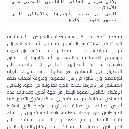
بشأن سريان أحكام القانون المدنى على 
التى لم يسبق تأجيرها والأماكن التى 
تنتهى عقود إيجارها
تفاقمت أزمة المساكن بسبب تعاقب النصوص – الاستثنائية
التى تحكم العلاقة بين المؤجر والمستأجر، الأمر الذى أدى إلى
حرص المواطنين على الاحتفاظ بوحدات سكنية وإن تغيرت
ظروفهم الاجتماعية والاقتصادية أو هاجروا إلى الخارج
وأصبحوا فى غير حاجة إليها، كما أدى إلى تهافتهم على
الحصول على المساكن مع بقائها خالية سنوات طويلة
لأولادهم وإن كانوا فى سن الطفولة، وعزوف أصحاب هذه
المساكن عن تأجيرها لضآلة الأجرة القانونية من جهة، ولتلافى
الإمتداد القانونى لعقود الإيجار من جهة أخرى. وقد تزايد عدد
المساكن المغلقة غير المستغلة إلى حد كبير يفوق التصور. كما
أعرض الملاك عن صيانة عقاراتهم المؤجرة التى احتفظ
المواطنون فيها بوحدات مغلقة، واتجه المستثمرون إلى البناء
بقصد التمليك وأصبح متعذر وإن لم يكن مستحيلا على
المواطنين الحصول على مساكن إلا من خلال التمليك الذى