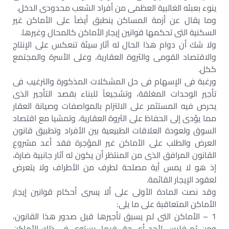
ينوء بعبئه الغالبية العظمى من أفراد الشعب محدودى الدخل.
وما يقال عن أزمة المساكن ينطبق أيضاً على الأماكن غير
السكنية التى تحكمها قوانين إيجار الأماكن كالمحال وغيرها.
ولا شك أن دوام هذا الحال له آثار سيئة تنعكس على الإنتاج
والاقتصاد القومى والثروة العقارية، وعلى الأسرة والمجتمع
ككل.
ورغبة فى الإسهام فى حل المشكلات المذكورة والترغيب فى
تأجير الوحدات المغلقة، وتشجيعاً للبناء بقصد التأجير الذى
يحرص فيه المستثمر على الالتزام بالمواصفات وصيانة العقار
مما يؤدى إلى الحفاظ على الثروة العقارية، وتمشيا مع اقتصاد
السوق ولعودة العلاقات الطبيعية بين الأفراد وتطبيق قانون
العرض والطلب على الأماكن غير المؤجرة فقد أعد مشروع
القانون المرافق الذى من المنتظر أن يكون له آثار جانبية ضارة،
إذ هو لا يمس أية مصلحة لطرف من الأطراف ولا يتعرض
لعقود الإيجار القائمة.
وقد نصت المادة الأولى على ألا يسرى أحكام قوانين إيجار
الأماكن المتعاقبة على ما يلى:
1 – الأماكن التى لم يسبق تأجيرها قبل صدور هذا القانون،
ومن ثم فليس لأحد أى حق فيها، يستوى فى ذلك الأماكن