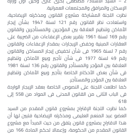
2 – السيد الأستاذ/ مصطفى بكرى غازى وكيل أول وزارة
الإسكان والمرافق والمجتمعات العمرانية.
نظرت اللجنة المشتركة مشروع القانون ومذكرته الإيضاحية،
واستعادت نظر القانون رقم 121 لسنة 1947 بشأن إيجار
الأماكن وتنظيم العلاقة بين المؤجرين والمستأجرين والقانون
رقم 169 لسنة 1961 بتقرير بعض الإعفاءات من الضريبة على
العقارات المبنية وخفض الإيجارات بمقدار الإعفاءات والقانون
رقم 7 لسنة 1965 فى شأن تخفيض إيجار المساكن والقانون
رقم 49 لسنة 1977 فى شأن تأجير وبيع الأماكن وتنظيم
العلاقة بين المؤجر والمستأجر والقانون رقم 136 لسنة 1981
فى شأن بعض الأحكام الخاصة بتأجير وبيع الأماكن وتنظيم
العلاقة بين المؤجر والمستأجر.
كما اطلعت اللجنة على النصوص الخاصة بعقد الإيجار الواردة
فى الباب الثانى من القانون المدنى فى المواد من 558 إلى
618
كما نظرت اللجنة الإقتراح بمشروع قانون المقدم من السيد
العضو عبد المنعم العليمى ومذكرته الإيضاحية فتبين لها أن
هذا الاقتراح بمشروع قانون يتفق من حيث المبدأ مع مشروع
القانون المقدم من الحكومة، وإعمالا لحكم المادة 166 من