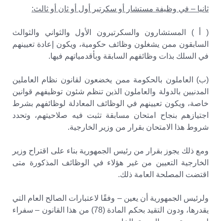
ثانيا – في وظيفة مستشار أو سكرتير أول أو ثان أو ثالث:
( أ ) المستشارون والسكرتيرون الأول والثواني والثوالث
السابقون ممن يشغلون وظائف حكومية، ويكون إعادة تعيينهم
في السلك بذات وظائفهم السابقة وبأقدمياتهم فيها.
(ب) العاملون بالحكومة ممن يخضعون لقانون نظام العاملين
المدنيين بالدولة والعاملون الذين تنظم شئون توظيفهم قوانين
خاصة، ويكون تعيينهم في الوظائف المعادلة لوظائفهم بشرط
اجتيازهم بنجاح امتحان مسابقة تثبت فيه صلاحيتهم، وتحدد
شروط هذا الامتحان بقرار من وزير الخارجية.
ومع ذلك يجوز بقرار من رئيس الجمهورية بناء على اقتراح وزير
الخارجية التعيين من غير هؤلاء في الوظائف المذكورة متى
اقتضت المصلحة العامة ذلك.
ولرئيس الجمهورية أن يعين – وفقًا لاعتبارات الصالح العام التي
يقدرها، ودون التقيد بحكم المادة (78) من هذا القانون – سفراء