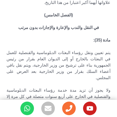
علاواتها أيهما أكبر اعتبارا من هذا التاريخ.
(الفصل الخامس)
في النقل والندب والإعارة والإجازات بدون مرتب
مادة (35):
يتم تعيين ونقل رؤساء البعثات الدبلوماسية والقنصلية للعمل
في البعثات بالخارج أو إلى الديوان العام بقرار من رئيس
الجمهورية بناء على ترشيح من وزير الخارجية، ويتم نقل باقي
أعضاء السلك بقرار من وزير الخارجية بعد العرض على
المجلس.
ولا يجوز أن تزيد مدة خدمة رؤساء البعثات الدبلوماسية
والقنصلية في الخارج على أربع سنوات متصلة في كل مرة إلا
إذا اقتضى صالح العمل غير ذلك، ويجوز مدها سنة خامسة عند
نقلهم من رئاسة بعثة لأخرى خلال تلك الفترة.