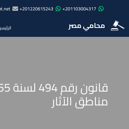
t.net
201220615243+
201103004317+
محامي مصر
الرئيسي
مناطق الآثار