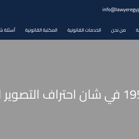
info@lawyeregyp
ة
من نحن
الخدمات القانونية
المكتبة القانونية
أسئلة ش
قانون رقم 494 لسنة 1955 في شان احتراف