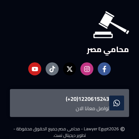
محامي مصر
1220615243(20+)
تواصل معانا الان
2026
Lawyer Egypt - محامى مصر.
جميع الحقوق محفوظة -
تطوير ديجيتال نست.