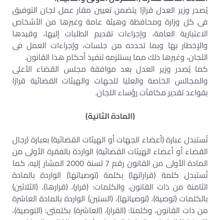
يُصدر وزير العدل قرارًا يتضمن تعيين مقار عمل لجان التوفيق
فى كل وزارة ومحافظة وهيئة عامة وغيرها من الأشخاص
الاعتبارية العامة، وإجراءات تقديم الطلبات إليها، وقيدها
والإخطار بها وبما تحدده من جلسات، وإجراءات العمل فى
اللجان، وغيرها ذلك مما يستلزمه تنفيذ أحكام هذا القانون.
كما يُصدر وزير العدل بعد موافقة مجلس القضاء الأعلى
والمجالس الخاصة والعليا للجهات والهيئات القضائية قرارًا
بقواعد تقدير مكافآت رؤساء اللجان.
(المادة الثانية)
تُستبدل عبارة (أعضاء الجهات أو الهيئات القضائية) بعبارة (رجال
القضاء أو أعضاء الهيئات القضائية) الواردة بالفقرة الأولى من
المادة الأولى من القانون رقم 7 لسنة 2000 المشار إليه، كما
تُستبدل كلمة (قراراتها) بكلمة (توصياتها) الواردة بالمادة
الثامنة من ذات القانون، والكلمات: (قرار)، (قرارها)، (الثلاثين)
بالكلمات (توصية)، (توصياتها)، (الستين) الواردة بالمادة العاشرة
من ذات القانون، وكلمتا: (القرار)، (العاشرة) بكلمتى: (التوصية)،