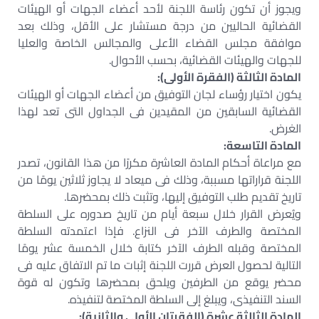
ويجوز أن تكون رئاسة اللجنة لأحد أعضاء الجهات أو الهيئات
القضائية الحاليين من درجة مستشار على الأقل، وذلك بعد
موافقة مجلس القضاء الأعلى والمجالس الخاصة والعليا
للجهات والهيئات القضائية، بحسب الأحوال.
المادة الثالثة (الفقرة الأولى):
يكون اختيار رؤساء لجان التوفيق من أعضاء الجهات أو الهيئات
القضائية السابقين من المقيدين فى الجداول التى تعد لهذا
الغرض.
المادة التاسعة:
مع مراعاة أحكام المادة العاشرة مكررًا من هذا القانون، تصدر
اللجنة قراراتها مسببة، وذلك فى ميعاد لا يجاوز ثلاثين يومًا من
تاريخ تقديم طلب التوفيق إليها، وتثبت ذلك بمحضرها.
ويُعرض القرار خلال سبعة أيام من تاريخ صدوره على السلطة
المختصة والطرف الآخر فى النزاع. فإذا اعتمدته السلطة
المختصة وقبله الطرف الآخر كتابة خلال الخمسة عشر يومًا
التالية لحصول العرض قررت اللجنة إثبات ما تم الاتفاق عليه فى
محضر يوقع من الطرفين ويلحق بمحضرها وتكون له قوة
السند التنفيذى، ويبلغ إلى السلطة المختصة لتنفيذه.
المادة الثالثة عشرة (الفقرتان الأولى والثانية):