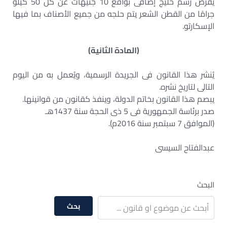
يفرض رسم حليج إضافى بواقع 10 جنيهات عن كل 50 كيلو
جرامًا من القطن الشعر يتم حلجه من جميع الأصناف بما فيها
الإسكارتو.
(المادة الثانية)
يُنشر هذا القانون فى الجريدة الرسمية، ويُعمل به من اليوم
التالى لتاريخ نشره.
يبصم هذا القانون بخاتم الدولة، وينفذ كقانون من قوانينها.
صدر برئاسة الجمهورية فى 5 ذى الحجة سنة 1437هـ
(الموافق 7 سبتمبر سنة 2016م).
عبدالفتاح السيسى
البحث
بحث