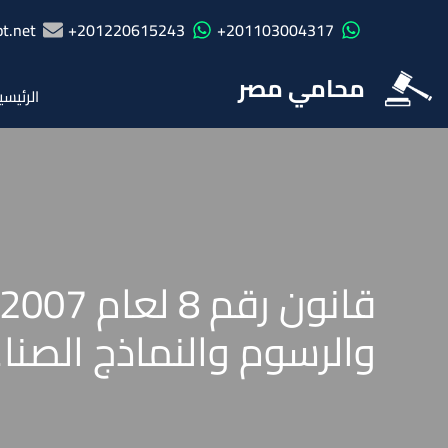
t.net
201220615243+
201103004317+
محامي مصر
الرئيسي
والرسوم والنماذج الصنا