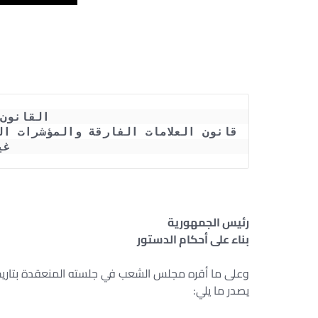
القانون رقم 8 
غي
رئيس الجمهورية‏
بناء على أحكام الدستور
وعلى ما أقره مجلس الشعب في جلسته المنعقدة بتاريخ 16/2/1428هـ الموافق 6/3/2007م
يصدر ما يلي: ‏