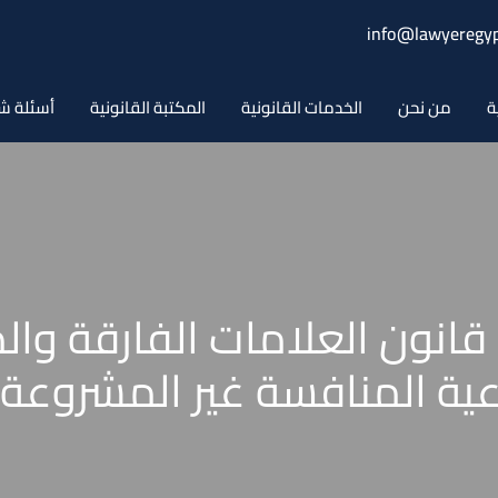
info@lawyeregyp
ة
من نحن
الخدمات القانونية
المكتبة القانونية
أسئلة ش
قانون رقم 8 لعام 2007 قانون العلامات ال
عية المنافسة غير المشروعة