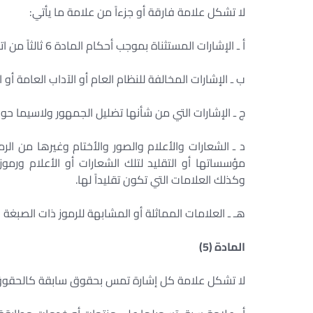
لا تشكل علامة فارقة أو جزءاً من علامة ما يأتي: ‏
أ ـ الإشارات المستثناة بموجب أحكام المادة 6 ثالثاً من اتفاق باريس للملكية الصناعية لعام 1883 المعدل. ‏
ب ـ الإشارات المخالفة للنظام العام أو الآداب العامة أو ا
ج ـ الإشارات التي من شأنها تضليل الجمهور ولاسيما حول
د ـ الشعارات والأعلام والصور والأختام وغيرها من الرمو
مؤسساتها أو التقليد لتلك الشعارات أو الأعلام ورموز
وكذلك العلامات التي تكون تقليداً لها. ‏
هـ ـ العلامات المماثلة أو المشابهة للرموز ذات الصبغة ا
المادة (5) ‏
لا تشكل علامة كل إشارة تمس بحقوق سابقة كالحقوق ال