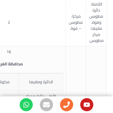
الثامنة:
دائرة
مطوبس
مركزا:
وفوة.
مطوبس
2
مقرها:
– فوة
مركز
مطوبس.
16
محافظة الغرب
الدائرة ومقرها
مكوناته
الأولى: دائرة مدينة
طنطا.
قسما أول
مقرها: قسم أول