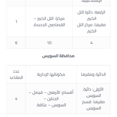
الإسماعيلية.
الرابعة: دائرة التل
الكبير.
مركزا: التل الكبير –
1
مقرها: مركز التل
القصاصين الجديدة.
الكبير.
6
10
4
محافظة السويس
عدد
الدائرة ومقرها
مكوناتها الإدارية
المقاعد
الأولى: دائرة
أقسام: الأربعين – فيصل –
السويس.
الجناين –
4
مقرها: قسم
السويس – عتاقة.
السويس.