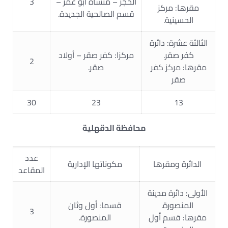
الحجر – منشأة أبو عمر –
3
مقرها: مركز
قسم الصالحية الجديدة.
الحسينية.
الثالثة عشرة: دائرة
كفر صقر.
مركزا: كفر صقر – أولاد
2
مقرها: مركز كفر
صقر.
صقر
30
23
13
محافظة الدقهلية
عدد
الدائرة ومقرها
مكوناتها الإدارية
المقاعد
الأولى: دائرة مدينة
المنصورة.
قسما: أول وثان
3
مقرها: قسم أول
المنصورة.