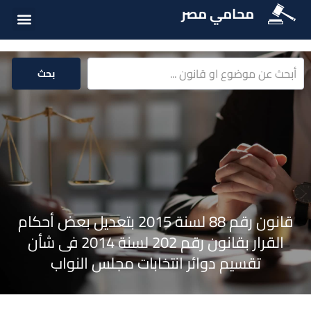
محامي مصر
أسئلة شائع
الخدمات الق
المكتبة الق
بحث
قانون رقم 88 لسنة 2015 بتعديل بعض أحكام
القرار بقانون رقم 202 لسنة 2014 فى شأن
تقسيم دوائر انتخابات مجلس النواب