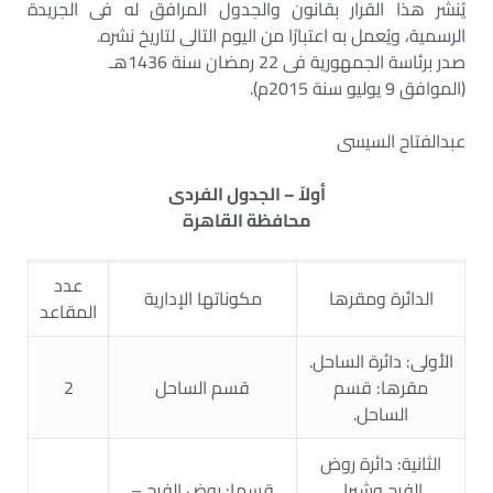
يُنشر هذا القرار بقانون والجدول المرافق له فى الجريدة
الرسمية، ويُعمل به اعتبارًا من اليوم التالى لتاريخ نشره.
صدر برئاسة الجمهورية فى 22 رمضان سنة 1436ه
ـ
(الموافق 9 يوليو سنة 2015م).
عبدالفتاح السيسى
أولاً – الجدول الفردى
محافظة القاهرة
عدد
الدائرة ومقرها
مكوناتها الإدارية
المقاعد
الأولى: دائرة الساحل.
مقرها: قسم
قسم الساحل
2
الساحل.
الثانية: دائرة روض
الفرج وشبرا.
قسما: روض الفرج –