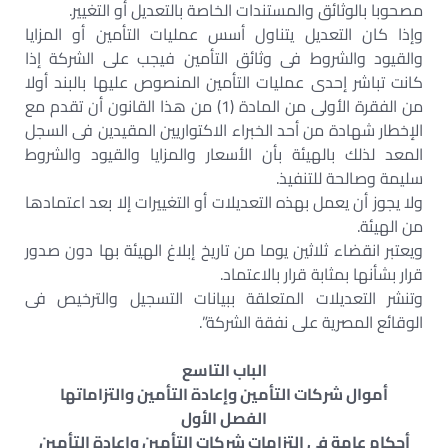
مصحوبا بالوثائق والمستندات الخاصة بالتعديل أو التغيير.
وإذا كان التعديل يتناول أسس عمليات التأمين أو المزايا
والقيود والشروط فى وثائق التأمين فيجب على الشركة إذا
كانت تباشر إحدى عمليات التأمين المنصوص عليها بالبند أولا
من الفقرة الأولى من المادة (1) من هذا القانون أن تقدم مع
الإخطار شهادة من أحد الخبراء الاكتواريين المقيدين فى السجل
المعد لذلك بالهيئة بأن الأسعار والمزايا والقيود والشروط
سليمة وصالحة للتنفيذ.
ولا يجوز أن يعمل بهذه التعديلات أو التغييرات إلا بعد اعتمادها
من الهيئة.
ويعتبر انقضاء ثلاثين يوما من تاريخ إبلاغ الهيئة بها دون صدور
قرار بشأنها بمثابة قرار بالاعتماد.
وتنشر التعديلات المتعلقة ببيانات التسجيل والترخيص فى
الوقائع المصرية على نفقة الشركة”.
الباب التاسع
أموال شركات التأمين وإعادة التأمين والتزاماتها
الفصل الأول
أحكام عامة فى التزامات شركات التأمين وإعادة التأمين