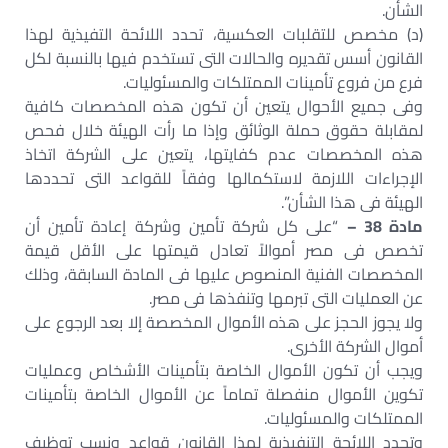
الشأن.
(د) مخصص للتقلبات العكسية، تحدد اللائحة التفيذية لهذا
القانون أسس تقديره والحالات التى تستخدم فيها بالنسبة لكل
فرع من فروع تأمينات الممتلكات والمسئوليات.
وفى جميع الأحوال يتعين أن تكون هذه المخصصات كافية
لمقابلة حقوق حملة الوثائق وإذا ما رأت الهيئة خلال فحص
هذه المخصصات عدم كفايتها، يتعين على الشركة اتخاذ
الإجراءات اللازمة لاستكمالها وفقاً للقواعد التى تحددها
الهيئة فى هذا الشأن”.
مادة 38 –
“على كل شركة تأمين وشركة إعادة تأمين أن
تخصص فى مصر أموالاً تعادل قيمتها على الأقل قيمة
المخصصات الفنية المنصوص عليها فى المادة السابقة، وذلك
عن العمليات التى تبرمها وتنفذها فى مصر.
ولا يجوز الحجز على هذه الأموال المخصصة إلا بعد الرجوع على
أموال الشركة الأخرى.
ويجب أن تكون الأموال الخاصة بتأمينات الأشخاص وعمليات
تكوين الأموال منفصلة تماماً عن الأموال الخاصة بتأمينات
الممتلكات والمسئوليات.
وتحدد اللائحة التنفيذية لهذا القانون قواعد ونسب توظيف