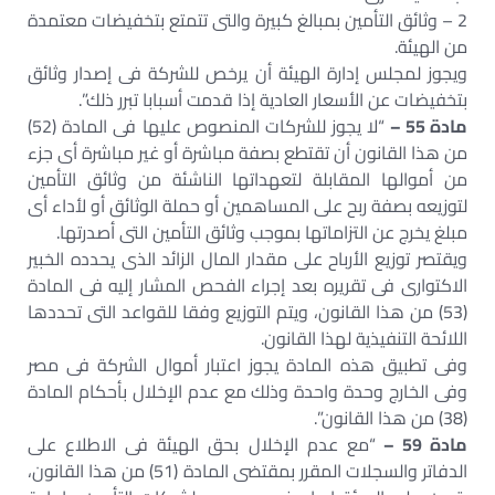
2 – وثائق التأمين بمبالغ كبيرة والتى تتمتع بتخفيضات معتمدة
من الهيئة.
ويجوز لمجلس إدارة الهيئة أن يرخص للشركة فى إصدار وثائق
بتخفيضات عن الأسعار العادية إذا قدمت أسبابا تبرر ذلك”.
مادة 55 –
“لا يجوز للشركات المنصوص عليها فى المادة (52)
من هذا القانون أن تقتطع بصفة مباشرة أو غير مباشرة أى جزء
من أموالها المقابلة لتعهداتها الناشئة من وثائق التأمين
لتوزيعه بصفة ربح على المساهمين أو حملة الوثائق أو لأداء أى
مبلغ يخرج عن التزاماتها بموجب وثائق التأمين التى أصدرتها.
ويقتصر توزيع الأرباح على مقدار المال الزائد الذى يحدده الخبير
الاكتوارى فى تقريره بعد إجراء الفحص المشار إليه فى المادة
(53) من هذا القانون، ويتم التوزيع وفقا للقواعد التى تحددها
اللائحة التنفيذية لهذا القانون.
وفى تطبيق هذه المادة يجوز اعتبار أموال الشركة فى مصر
وفى الخارج وحدة واحدة وذلك مع عدم الإخلال بأحكام المادة
(38) من هذا القانون”.
مادة 59 –
“مع عدم الإخلال بحق الهيئة فى الاطلاع على
الدفاتر والسجلات المقرر بمقتضى المادة (51) من هذا القانون،