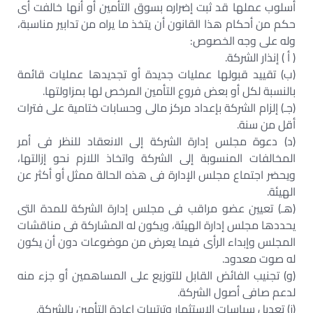
أسلوب عملها قد ثبت إضراره بسوق التأمين أو أنها خالفت أى
حكم من أحكام هذا القانون أن يتخذ ما يراه من تدابير مناسبة،
وله على وجه الخصوص:
( أ ) إنذار الشركة.
(ب) تقييد قبولها عمليات جديدة أو تجديدها عمليات قائمة
بالنسبة لكل أو بعض فروع التأمين المرخص لها بمزاولتها.
(جـ) إلزام الشركة بإعداد مركز مالى وحسابات ختامية على فترات
أقل من سنة.
(د) دعوة مجلس إدارة الشركة إلى الانعقاد للنظر فى أمر
المخالفات المنسوبة إلى الشركة واتخاذ اللازم نحو إزالتها،
ويحضر اجتماع مجلس الإدارة فى هذه الحالة ممثل أو أكثر عن
الهيئة.
(هـ) تعيين عضو مراقب فى مجلس إدارة الشركة للمدة التى
يحددها مجلس إدارة الهيئة، ويكون له المشاركة فى مناقشات
المجلس وإبداء الرأى فيما يعرض من موضوعات دون أن يكون
له صوت معدود.
(و) تجنيب الفائض القابل للتوزيع على المساهمين أو جزء منه
لدعم صافى أصول الشركة.
(ز) تعديل سياسات الاستثمار وترتيبات إعادة التأمين بالشركة.