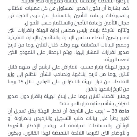
بالإدارة التنفيذية ومتمتعا بجنسية جمهورية مصر العربية.
كما يشترط أن يكون المدير المسئول عن كل عمليات الاكتتاب
والتعويضات وإعادة التأمين والاستثمار من ذوى الخبرة فى
مجال التأمين وإعادة التأمين والاستثمار حسب الأحوال.
وتلتزم الشركة بإبلاغ رئيس مجلس إدارة الهيئة بالقرارات التى
تصدر بتعيين أعضاء مجلس الإدارة والقائمين بالإدارة التنفيذية
وجميع البيانات المتعلقة بهم وذلك خلال ثلاثين يوما من تاريخ
صدور القرارات المشار إليها، ويتم الإخطار على النموذج الذى
تضعه الهيئة.
ويجوز للهيئة بقرار مسبب الاعتراض على ترشيح أى منهم خلال
ثلاثين يوما من تاريخ إبلاغها، ولصاحب الشأن التظلم إلى وزير
الاقتصاد من قرار الهيئة بالاعتراض على الترشيح خلال 15 يوما
من تاريخ إبلاغها بالقرار.
ويعتبر انقضاء ثلاثين يوما على إبلاغ الهيئة بالقرار دون صدور
اعتراض بشأنه بمثابة قرار بالموافقة”.
مادة 33 –
“يجب على الشركة أن تخطر الهيئة بكل تعديل أن
تغيير يطرأ على بيانات طلب التسجيل والترخيص بالمزاولة أو
الوثائق والمستندات المرافقة له، ويقدم الإخطار بالشروط
والأوضاع التى تقررها اللائحة التنفيذية لهذا القانون، ويكون