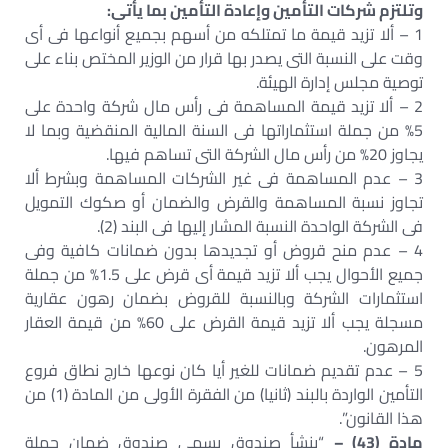
وتلتزم شركات التأمين وإعادة التأمين بما يأتى:
1 – ألا تزيد قيمة ما تمتلكه من أسهم بجميع أنواعها فى أى
وقت على النسبة التى يصدر بها قرار من الوزير المختص بناء على
توصية مجلس إدارة الهيئة.
2 – ألا تزيد قيمة المساهمة فى رأس مال شركة واحدة على
5% من جملة استثماراتها فى السنة المالية المنقضية وبما لا
يجاوز 20% من رأس مال الشركة التى تساهم فيها.
3 – عدم المساهمة فى غير الشركات المساهمة وبشرط ألا
تجاوز نسبة المساهمة والقرض والضمان أو صكوك التمويل
فى الشركة الواحدة النسبة المشار إليها فى البند (2).
4 – عدم منح قروض أو تجديدها بدون ضمانات كافية وفى
جميع الأحوال يجب ألا تزيد قيمة أى قرض على 1.5% من جملة
استثمارات الشركة وبالنسبة للقروض بضمان رهون عقارية
مسجلة يجب ألا تزيد قيمة القرض على 60% من قيمة العقار
المرهون.
5 – عدم تقديم ضمانات للغير أيا كان نوعها خارج نطاق فروع
التأمين الواردة بالبند (ثانيا) من الفقرة الأولى من المادة (1) من
هذا القانون”.
مادة (43) –
“ينشأ صندوق يسمى صندوق ضمان حملة