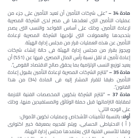
مادة 34 –
“على شركات التأمين أن تعيد التأمين على جزء من
عمليات التأمين التى تعقدها فى مصر لدى الشركة المصرية
لإعادة التأمين، وذلك على أساس القواعد والنسب التى يصدر
بتحديدها والعمولات التى تؤديها الشركة المصرية لإعادة
التأمين عن هذه العمليات قرار من مجلس إدارة الهيئة.
ويجوز بقرار من مجلس إدارة الهيئة فى حالة إنشاء شركات
إعادة تأمين لا تقل نسبة رأس المال المصرى فيها عن (51%) أن
يعيد توزيع النسب الإلزامية بما يحقق صالح الاقتصاد القومى”.
مادة 35 –
“تلتزم الشركات المصرية لإعادة التأمين بقبول إعادة
التأمين طبقا للقرار المشار إليه فى المادة (34) من هذا
القانون”.
مادة 37 –
“تلتزم الشركة بتكوين المخصصات الفنية اللازمة
لمقابلة التزاماتها قبل حملة الوثائق والمستفيدين منها، وذلك
على الوجه الآتى:
أولا:
بالنسبة لتأمينات الأشخاص وعمليات تكوين الأموال:
( أ ) الاحتياطى الحسابى، ويتم تقديره بمعرفة خبير اكتوارى
وفقا للأسس الفنية التى يعتمدها مجلس إدارة الهيئة.