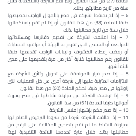
المادة (27) من هذا القانون ولم تقم الشركة باستكماله خلال
سنة من تاريخ مطالبتها بذلك.
6 – إذا لم تحتفظ الشركة فى مصر بالأموال الواجب تخصيصها
طبقا للمادة (38) من هذا القانون أو إذا لم تقم باستكمالها
خلال سنة من تاريخ مطالبتها بذلك.
7 – إذا امتنعت الشركة عن تقديم دفاترها ومستنداتها
للمراجعة أو الفحص الذى تقوم به الهيئة أو مراقبو الحسابات
أو رفضت إعطاء الكشوف والبيانات الواجب تقديمها طبقا
للقانون رغم مطالبتها كتابة أكثر من مرة بتقديمها على مدى
ثلاثة أشهر.
8 – إذا صدر قرار بالموافقة على تحويل وثائق الشركة مع
الالتزامات المترتبة عليها إلى شركة أخرى عن كل العمليات التى
زاولتها فى مصر طبقا لحكم المادة (60) من هذا القانون.
9 – إذا توقفت الشركة عن مزاولة نشاطها فى مصر وحررت
أموالها طبقا للمادة (61) من هذا القانون.
10 – إذا صدر حكم بإشهار إفلاس الشركة.
11 – إذا خالفت الشركة شرطا من شروط الترخيص الصادر لها
بمزاولة النشاط ما لم تقم بتصحيح المخالفة على الرغم من
مطالبتها بذلك خلال فترة تحددها اللائحة التنفيذية لهذا