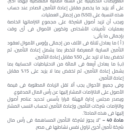
التعويضات التحميلية عن السنة المالية المنقضية أيهما أكبر،
على ألا يزيد ما يخصم مقابل إعادة التأمين الصادر عند حساب
هذه النسبة على (50%) من إجمالى العمليات.
ويجب أن تزيد أصول الشركة على مجموع التزاماتها الخاصة
بعمليات تأمينات الأشخاص وتكوين الأموال فى أى وقت
بإجمالى ما يأتى:
( أ ) ما يعادل ثلاثة فى الألف من إجمالى رؤوس الأموال لعقود
التأمين السارية المعرضة للخطر بما يشمل إعادة التأمين، ثم
تخفض بما لا تزيد على 50% مقابل إعادة التأمين.
(ب‌) ما يعادل أربعة فى المائة من الاحتياطيات الحسابية بما
يشمل إعادة التأمين، ثم تخفض بما لا يزيد على 15% مقابل
إعادة التأمين.
وفى جميع الأحوال يجب ألا تقل الزيادة المطلوبة فى قيمة
الأصول على الالتزامات المشار إليها عن رأس المال المدفوع.
ويصدر مجلس إدارة الهيئة قرارا بأسس تحديد عناصر أصول
والتزامات شركات التأمين وإعادة التأمين لحساب النسب المشار
إليها فى هذه المادة”.
مادة 40 –
“لا يجوز لشركة التأمين المساهمة فى رأس مال
شركة تأمين أخرى تزاول نفس نشاطها فى مصر.