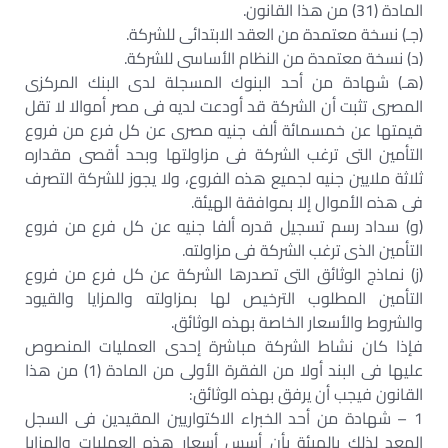
المادة (31) من هذا القانون.
(جـ) نسخة معتمدة من العقد الابتدائى للشركة.
(د) نسخة معتمدة من النظام الأساسى للشركة.
(هـ) شهادة من أحد البنوك المسجلة لدى البنك المركزى
المصرى تثبت أن الشركة قد أودعت لديه فى مصر أموالا لا تقل
قيمتها عن خمسمائة ألف جنيه مصرى عن كل فرع من فروع
التأمين التى ترغب الشركة فى مزاولتها وبحد أقصى مقداره
ثلاثة ملايين جنيه لجميع هذه الفروع، ولا يجوز للشركة التصرف
فى هذه الأموال إلا بموافقة الهيئة.
(و) سداد رسم تسجيل قدره ألفا جنيه عن كل فرع من فروع
التأمين الذى ترغب الشركة فى مزاولته.
(ز) نماذج الوثائق التى تصدرها الشركة عن كل فرع من فروع
التأمين المطلوب الترخيص لها بمزاولته والمزايا والقيود
والشروط والأسعار الخاصة بهذه الوثائق.
فإذا كان نشاط الشركة مباشرة إحدى العمليات المنصوص
عليها فى البند أولا من الفقرة الأولى من المادة (1) من هذا
القانون فيجب أن يرفق بهذه الوثائق:
1 – شهادة من أحد الخبراء الاكتواريين المقيدين فى السجل
المعد لذلك بالهيئة بأن أسس أسعار هذه العمليات والمزايا