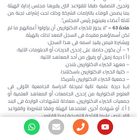
وتجرى التصفية طبقا للقواعد التى يقررها مجلس إدارة الهيئة
بما يضمن الوفاء بالتزامات الشركة وذلك تحت إشراف لجنة من
ثلاثة أعضاء يعينهم رئيس المجلس”.
مادة 63 –
“لا يجوز للخبراء الاكتواريين أن يزاولوا أعمالهم ما لم
تكن أسماؤهم مقيدة فى السجل المعد لذلك بالهيئة.
ويشترط فيمن يقيد اسمه فى هذا السجل:
1 – أن يكون حاصلا على إحدى الدرجات أو الدبلومات الآتية:
( أ ) درجة زميل أو رفيق من أحد المعاهد الآتية:
– معهد الخبراء الاكتواريين بلندن.
– كلية الخبراء الاكتواريين باسكتلندا.
– جمعية الخبراء الاكتواريين بأمريكا.
(ب‌) درجة علمية تالية لمرحلة الدراسة الجامعية الأولى فى
العلوم الاكتوارية من إحدى الجامعات أو المعاهد العلمية أو
جمعيات الخبراء الاكتواريين، معادلة للشهادات الواردة فى البند
( أ )، أو شهادة أخرى تعتمدها الهيئة وفقا للشروط والقواعد
التى تنص عليها اللائحة التنفيذية لهذا القانون.
2 – ألا يكون قد حكم عليه بعقوبة جناية أو بعقوبة مقيدة
للحرية فى جريمة تمس الأمانة أو الشرف ما لم يكن قد رد إليه