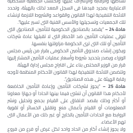
نشاطها والرقابة والإشراف عليها وتكتسب الجمعية الشخصية
الاعتبارية بمجرد قيدها فى السجل المعد لذلك بالهيئة، وتحدد
اللائحة التنفيذية لهذا القانون والقواعد والشروط اللازمة لإنشاء
تلك الجمعيات وتسجيلها والأسس الفنية التى تسير عليها”.
مادة 24 –
“يقصد بالصناديق الحكومية للتأمين، الصناديق التى
تتولى عمليات التأمين ضد الأخطار التى لا تقبلها عادة شركات
التأمين أو تلك التى ترى الحكومة مزاولتها بنفسها.
ويكون إنشاء صندوق التأمين الحكومى بقرار من رئيس مجلس
الوزراء ويصدر بتحديد شروط وأسعار عمليات التأمين المشار إليها
قرار من الوزير المختص بناء على اقتراح مجلس إدارة الهيئة.
وتتضمن اللائحة التنفيذية لهذا القانون الأحكام المنظمة لأوجه
رقابة الهيئة على هذه الصناديق”.
مادة 25 –
“يجوز لشركات التأمين وإعادة التأمين الخاضعة
لأحكام هذا القانون أن تنشئ فيما بينها اتحادا أو جهازا معاونا
أو أكثر وذلك بقصد الاتفاق على القيام بجمع وتحليل ونشر
المعلومات أو القيام بأعمال منع وتقليل الخسائر أو تقوية
الروابط مع اتحادات التأمين بالخارج أو غير ذلك من الأعمال التى
تهم الأعضاء.
ولا يجوز إنشاء أكثر من اتحاد واحد لكل غرض أو فرع من فروع