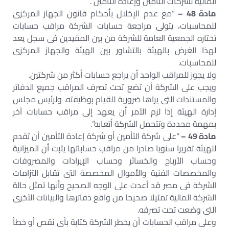
المالية لشركات التأمين وإعادة التأمين”.
مادة 48 –
“مع عدم الإخلال بأحكام قانون الجهاز المركزى
للمحاسبات، يتولى مراجعة حسابات الشركة مراقب حسابات
تختاره الجمعية العامة للشركة من بين المقيدين فى سجل يعد
لهذا الغرض بالهيئة بالتشاور بين الهيئة والجهاز المركزى
للمحاسبات.
ولا يجوز للمراقب الواحد أن يراجع حسابات أكثر من شركتين.
ويجب على الشركة أن تضع تحت تصرف المراقب جميع الدفاتر
والمستندات التى يراها ضرورية للقيام بوظيفته. ولرئيس مجلس
إدارة الهيئة إذا لزم الأمر أن يعهد إلى مراقب حسابات آخر
بمهمة محددة وتتحمل الشركة أتعابه”.
مادة 49 –
“على شركة التأمين أو شركة إعادة التأمين أن تقدم
للهيئة تقريرا سنويا صادرا من مراقب حساباتها يثبت أن الميزانية
وحساب الأرباح والخسائر وحساب الإيرادات والمصروفات
والمخصصات الفنية والأموال المخصصة التى تقابل التزامات
الشركة فى مصر قد أعدت على الوجه الصحيح وأنها تمثل حالة
الشركة المالية تمثيلا صحيحا من واقع دفاترها والبيانات الأخرى
التى وضعت تحت تصرفه.
وعلى مراقب الحسابات أن يخطر الشركة كتابة بأى نقص أو خطأ