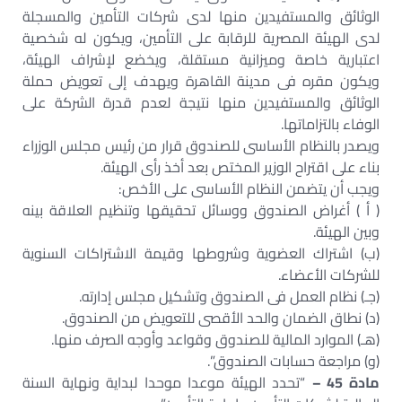
الوثائق والمستفيدين منها لدى شركات التأمين والمسجلة
لدى الهيئة المصرية للرقابة على التأمين، ويكون له شخصية
اعتبارية خاصة وميزانية مستقلة، ويخضع لإشراف الهيئة،
ويكون مقره فى مدينة القاهرة ويهدف إلى تعويض حملة
الوثائق والمستفيدين منها نتيجة لعدم قدرة الشركة على
الوفاء بالتزاماتها.
ويصدر بالنظام الأساسى للصندوق قرار من رئيس مجلس الوزراء
بناء على اقتراح الوزير المختص بعد أخذ رأى الهيئة.
ويجب أن يتضمن النظام الأساسى على الأخص:
( أ ) أغراض الصندوق ووسائل تحقيقها وتنظيم العلاقة بينه
وبين الهيئة.
(ب‌) اشتراك العضوية وشروطها وقيمة الاشتراكات السنوية
للشركات الأعضاء.
(جـ) نظام العمل فى الصندوق وتشكيل مجلس إدارته.
(د) نطاق الضمان والحد الأقصى للتعويض من الصندوق.
(هـ) الموارد المالية للصندوق وقواعد وأوجه الصرف منها.
(و) مراجعة حسابات الصندوق”.
مادة 45 –
“تحدد الهيئة موعدا موحدا لبداية ونهاية السنة