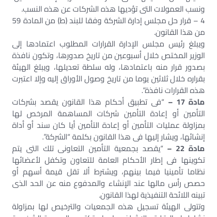
ونسب العمولات التى تؤديها هذه الشركات عن هذه النسب.
4 – قرار حل مجلس إدارة الشركة وفقا للبند (ط) من المادة 59
من هذا القانون.
ويبلغ رئيس مجلس الإدارة القرارات المطلوب اعتمادها إلى
الوزير المختص خلال أسبوعين من تاريخ صدورها، وتكون نافذة
بصدور قرار منه باعتمادها، وله سلطة تعديلها، ويبلغ الهيئة
بقراره خلال ثلاثين يوما من تاريخ وصول الأوراق إليه وإلا اعتبرت
هذه القرارات نافذة”.
مادة 17 –
“فى تطبيق أحكام هذا القانون يقصد بشركات
التأمين أو إعادة التأمين شركات المساهمة المرخص لها
بمزاولة عمليات التأمين أو إعادة التأمين أيا كان سند أو أداة
إنشائها، ويشار إليها فى هذا القانون بكلمة “الشركة”.
مادة 22 –
“يقصد بجمعية التأمين التعاونى تلك التى يتم
تكوينها فى إطار الأحكام العامة للتعاون وتكفل لأعضائها
نظاما تأمينيا فيما بينهم، ويشترط ألا تقل قيمة أسهم أو
حصص رأس مالها عند الإنشاء والمدفوع منه عن الحد الذى
تبينه اللائحة التنفيذية لهذا القانون.
وتتولى الهيئة تسجيل هذه الجمعيات والترخيص لها بمزاولة