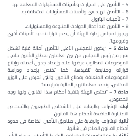
5 – التأمين على السيارات وتأمينات المسئوليات المتعلقة بها.
6 – التأمين الهندسى وتأمينات المسئوليات المتعلقة به.
7 – تأمينات البترول.
8 – التأمين ضد أخطار الحوادث المتنوعة والمسئوليات.
ويجوز لمجلس إدارة الهيئة أن يصدر قرارا بتحديد تأمينات أخرى
وفروعها”.
مادة 5 –
“يكون للمجلس الأعلى للتأمين أمانة فنية تشكل
بقرار من رئيس المجلس من بين العاملين بقطاع التأمين تتلقى
الموضوعات المطلوب عرضها عليه وإعداد جدول أعماله وإبلاغ
قراراته ومتابعة تنفيذها، كما تختص بإعداد ودراسة
الموضوعات المتعلقة بقطاع التأمين والتى تعرض على الوزير
المختص، وتحدد معاملاتهم المالية بقرار منه”.
مادة 7 –
“تختص الهيئة بتنفيذ أحكام هذا القانون ولها وجه
الخصوص:
أولا:
الإشراف والرقابة على الأشخاص الطبيعيين والأشخاص
الاعتبارية الخاضعة لأحكام هذا القانون.
ثانيا:
الإشراف والرقابة على صناديق التأمين الخاصة فى حدود
أحكام القانون الصادر فى شأنها.
ثالثا:
دراسة التشريعات المتعلقة بالنشاط التأمينى، وإبداء الرأى