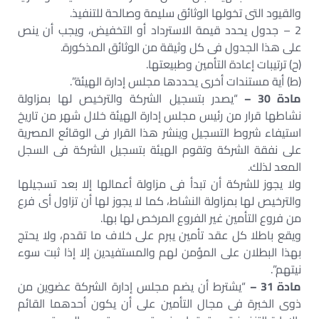
والقيود التى تخولها الوثائق سليمة وصالحة للتنفيذ.
2 – جدول يحدد قيمة الاسترداد أو التخفيض، ويجب أن ينص
على هذا الجدول فى كل وثيقة من الوثائق المذكورة.
(ح) ترتيبات إعادة التأمين وطبيعتها.
(ط) أية مستندات أخرى يحددها مجلس إدارة الهيئة”.
مادة 30 –
“يصدر بتسجيل الشركة والترخيص لها بمزاولة
نشاطها قرار من رئيس مجلس إدارة الهيئة خلال شهر من تاريخ
استيفاء شروط التسجيل وينشر هذا القرار فى الوقائع المصرية
على نفقة الشركة وتقوم الهيئة بتسجيل الشركة فى السجل
المعد لذلك.
ولا يجوز للشركة أن تبدأ فى مزاولة أعمالها إلا بعد تسجيلها
والترخيص لها بمزاولة النشاط، كما لا يجوز لها أن تزاول أى فرع
من فروع التأمين غير الفروع المرخص لها بها.
ويقع باطلا كل عقد تأمين يبرم على خلاف ما تقدم، ولا يحتج
بهذا البطلان على المؤمن لهم والمستفيدين إلا إذا ثبت سوء
نيتهم”.
مادة 31 –
“يشترط أن يضم مجلس إدارة الشركة عضوين من
ذوى الخبرة فى مجال التأمين على أن يكون أحدهما القائم