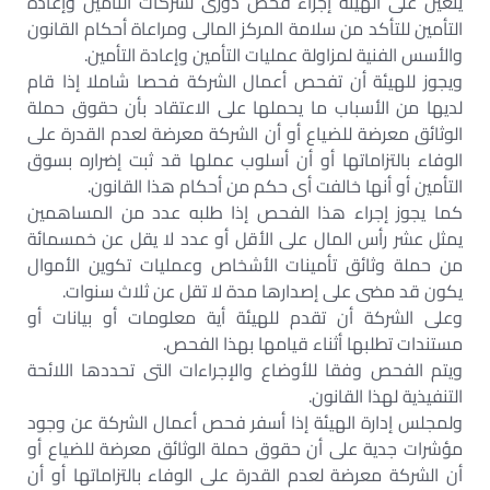
يتعين على الهيئة إجراء فحص دورى لشركات التأمين وإعادة
التأمين للتأكد من سلامة المركز المالى ومراعاة أحكام القانون
والأسس الفنية لمزاولة عمليات التأمين وإعادة التأمين.
ويجوز للهيئة أن تفحص أعمال الشركة فحصا شاملا إذا قام
لديها من الأسباب ما يحملها على الاعتقاد بأن حقوق حملة
الوثائق معرضة للضياع أو أن الشركة معرضة لعدم القدرة على
الوفاء بالتزاماتها أو أن أسلوب عملها قد ثبت إضراره بسوق
التأمين أو أنها خالفت أى حكم من أحكام هذا القانون.
كما يجوز إجراء هذا الفحص إذا طلبه عدد من المساهمين
يمثل عشر رأس المال على الأقل أو عدد لا يقل عن خمسمائة
من حملة وثائق تأمينات الأشخاص وعمليات تكوين الأموال
يكون قد مضى على إصدارها مدة لا تقل عن ثلاث سنوات.
وعلى الشركة أن تقدم للهيئة أية معلومات أو بيانات أو
مستندات تطلبها أثناء قيامها بهذا الفحص.
ويتم الفحص وفقا للأوضاع والإجراءات التى تحددها اللائحة
التنفيذية لهذا القانون.
ولمجلس إدارة الهيئة إذا أسفر فحص أعمال الشركة عن وجود
مؤشرات جدية على أن حقوق حملة الوثائق معرضة للضياع أو
أن الشركة معرضة لعدم القدرة على الوفاء بالتزاماتها أو أن