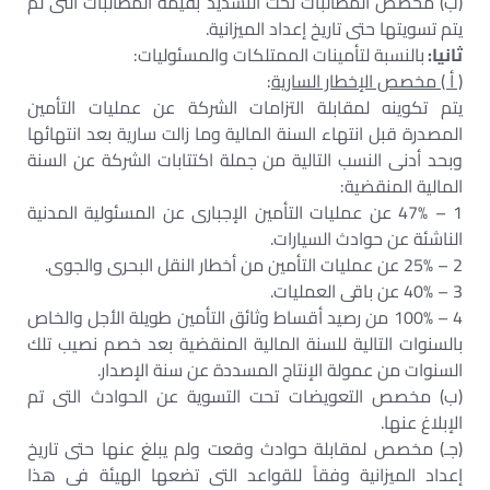
(ب‌) مخصص المطالبات تحت التسديد بقيمة المطالبات التى لم
يتم تسويتها حتى تاريخ إعداد الميزانية.
ثانيا:
بالنسبة لتأمينات الممتلكات والمسئوليات:
( أ ) مخصص الإخطار السارية
:
يتم تكوينه لمقابلة التزامات الشركة عن عمليات التأمين
المصدرة قبل انتهاء السنة المالية وما زالت سارية بعد انتهائها
وبحد أدنى النسب التالية من جملة اكتتابات الشركة عن السنة
المالية المنقضية:
1 – 47% عن عمليات التأمين الإجبارى عن المسئولية المدنية
الناشئة عن حوادث السيارات.
2 – 25% عن عمليات التأمين من أخطار النقل البحرى والجوى.
3 – 40% عن باقى العمليات.
4 – 100% من رصيد أقساط وثائق التأمين طويلة الأجل والخاص
بالسنوات التالية للسنة المالية المنقضية بعد خصم نصيب تلك
السنوات من عمولة الإنتاج المسددة عن سنة الإصدار.
(ب) مخصص التعويضات تحت التسوية عن الحوادث التى تم
الإبلاغ عنها.
(جـ) مخصص لمقابلة حوادث وقعت ولم يبلغ عنها حتى تاريخ
إعداد الميزانية وفقاً للقواعد التى تضعها الهيئة فى هذا