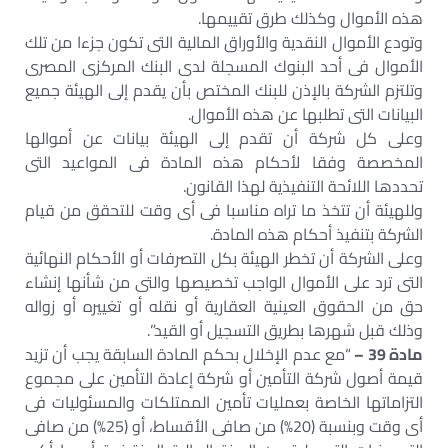
هذه الأموال وكذلك طرق تقييمها.
وتودع الأموال النقدية والأوراق المالية التى تكون جزءا من تلك
الأموال فى أحد البنوك المسجلة لدى البنك المركزى المصرى
وتلتزم الشركة بالإذن للبنك المختص بأن يقدم إلى الهيئة جميع
البيانات التى تطلبها عن هذه الأموال.
وعلى كل شركة أن تقدم إلى الهيئة بيانات عن أموالها
المخصصة وفقا لأحكام هذه المادة فى المواعيد التى
تحددها اللائحة التنفيذية لهذا القانون.
وللهيئة أن تتخذ ما تراه مناسبا فى أى وقت للتحقق من قيام
الشركة بتنفيذ أحكام هذه المادة.
وعلى الشركة أن تخطر الهيئة بكل التصرفات أو الأحكام النهائية
التى ترد على الأموال الواجب تخصيصها والتى من شأنها إنشاء
حق من الحقوق العينية العقارية أو نقله أو تغييره أو زواله
وذلك قبل شهرها بطريق التسجيل أو القيد”.
مادة 39 –
“مع عدم الإخلال بحكم المادة السابقة يجب أن تزيد
قيمة أصول شركة التأمين أو شركة إعادة التأمين على مجموع
التزاماتها الخاصة بعمليات تأمين الممتلكات والمسئوليات فى
أى وقت وبنسبة (20%) من صافى الأقساط، أو (25%) من صافى