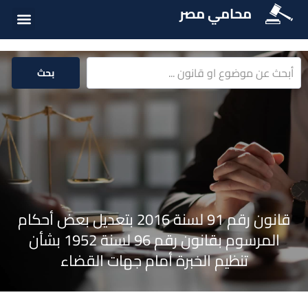
محامي مصر
أسئلة شائع
الخدمات الق
المكتبة الق
بحث
قانون رقم 91 لسنة 2016 بتعديل بعض أحكام
المرسوم بقانون رقم 96 لسنة 1952 بشأن
تنظيم الخبرة أمام جهات القضاء