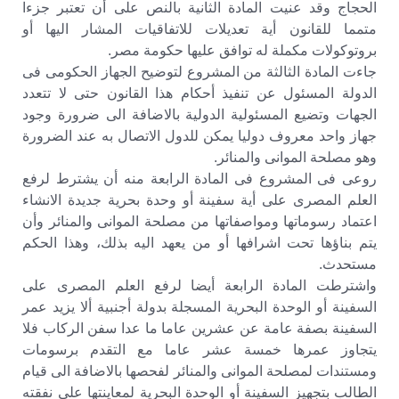
الحجاج وقد عنيت المادة الثانية بالنص على أن تعتبر جزءا
متمما للقانون أية تعديلات للاتفاقيات المشار اليها أو
بروتوكولات مكملة له توافق عليها حكومة مصر.
جاءت المادة الثالثة من المشروع لتوضيح الجهاز الحكومى فى
الدولة المسئول عن تنفيذ أحكام هذا القانون حتى لا تتعدد
الجهات وتضيع المسئولية الدولية بالاضافة الى ضرورة وجود
جهاز واحد معروف دوليا يمكن للدول الاتصال به عند الضرورة
وهو مصلحة الموانى والمنائر.
روعى فى المشروع فى المادة الرابعة منه أن يشترط لرفع
العلم المصرى على أية سفينة أو وحدة بحرية جديدة الانشاء
اعتماد رسوماتها ومواصفاتها من مصلحة الموانى والمنائر وأن
يتم بناؤها تحت اشرافها أو من يعهد اليه بذلك، وهذا الحكم
مستحدث.
واشترطت المادة الرابعة أيضا لرفع العلم المصرى على
السفينة أو الوحدة البحرية المسجلة بدولة أجنبية ألا يزيد عمر
السفينة بصفة عامة عن عشرين عاما ما عدا سفن الركاب فلا
يتجاوز عمرها خمسة عشر عاما مع التقدم برسومات
ومستندات لمصلحة الموانى والمنائر لفحصها بالاضافة الى قيام
الطالب بتجهيز السفينة أو الوحدة البحرية لمعاينتها على نفقته