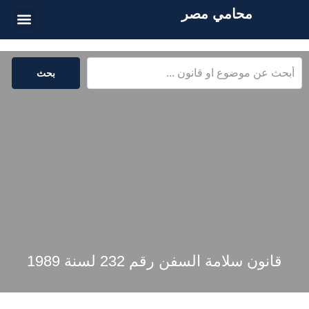
محامي مصر
أسئلة شائع
الخدمات القا
المكتبة القا
بحث
قانون سلامة السفن رقم 232 لسنة 1989