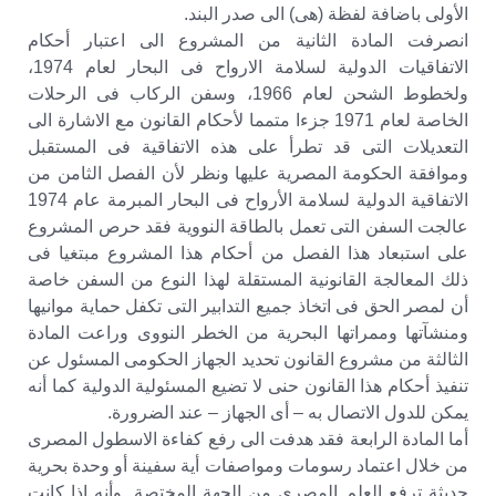
الأولى باضافة لفظة (هى) الى صدر البند.
انصرفت المادة الثانية من المشروع الى اعتبار أحكام
الاتفاقيات الدولية لسلامة الارواح فى البحار لعام 1974،
ولخطوط الشحن لعام 1966، وسفن الركاب فى الرحلات
الخاصة لعام 1971 جزءا متمما لأحكام القانون مع الاشارة الى
التعديلات التى قد تطرأ على هذه الاتفاقية فى المستقبل
وموافقة الحكومة المصرية عليها ونظر لأن الفصل الثامن من
الاتفاقية الدولية لسلامة الأرواح فى البحار المبرمة عام 1974
عالجت السفن التى تعمل بالطاقة النووية فقد حرص المشروع
على استبعاد هذا الفصل من أحكام هذا المشروع مبتغيا فى
ذلك المعالجة القانونية المستقلة لهذا النوع من السفن خاصة
أن لمصر الحق فى اتخاذ جميع التدابير التى تكفل حماية موانيها
ومنشآتها وممراتها البحرية من الخطر النووى وراعت المادة
الثالثة من مشروع القانون تحديد الجهاز الحكومى المسئول عن
تنفيذ أحكام هذا القانون حنى لا تضيع المسئولية الدولية كما أنه
يمكن للدول الاتصال به – أى الجهاز – عند الضرورة.
أما المادة الرابعة فقد هدفت الى رفع كفاءة الاسطول المصرى
من خلال اعتماد رسومات ومواصفات أية سفينة أو وحدة بحرية
حديثة ترفع العلم المصرى من الجهة المختصة. وأنه اذا كانت