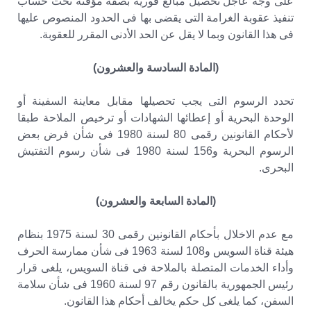
على وجه عاجل تحصيل مبالغ فورية بصفة مؤقتة تحت حساب
تنفيذ عقوبة الغرامة التى يقضى بها فى الحدود المنصوص عليها
فى هذا القانون وبما لا يقل عن الحد الأدنى المقرر للعقوبة.
(المادة السادسة والعشرون)
تحدد الرسوم التى يجب تحصيلها مقابل معاينة السفينة أو
الوحدة البحرية أو إعطائها الشهادات أو ترخيص الملاحة طبقا
لأحكام القانونين رقمى 80 لسنة 1980 فى شأن فرض بعض
الرسوم البحرية و156 لسنة 1980 فى شأن رسوم التفتيش
البحرى.
(المادة السابعة والعشرون)
مع عدم الاخلال بأحكام القانونين رقمى 30 لسنة 1975 بنظام
هيئة قناة السويس و108 لسنة 1963 فى شأن ممارسة الحرف
وأداء الخدمات المتصلة بالملاحة فى قناة السويس، يلغى قرار
رئيس الجمهورية بالقانون رقم 97 لسنة 1960 فى شأن سلامة
السفن، كما يلغى كل حكم يخالف أحكام هذا القانون.