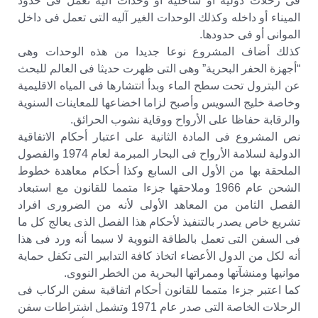
فى رحلات دولية أو ساحلية أو وحدات آلية تعمل فى حدود
الميناء أو داخله وكذلك الوحدات الغير آليه التى تعمل فى داخل
الموانى أو فى حدودها.
كذلك أضاف المشروع نوعا جديدا من هذه الوحدات وهى
“أجهزة الحفر البحرية” وهى التى ظهرت حديثا فى العالم للبحث
عن البترول تحت سطح الماء وبدأ انتشارها فى المياه الاقليمية
وخاصة خليج السويس وأصبح لزاما اخضاعها للمعاينات السنوية
والرقابة حفاظا على الأرواح ووقاية نشوب الحرائق.
نص المشروع فى المادة الثانية على اعتبار أحكام الاتفاقية
الدولية لسلامة الأرواح فى البحار المبرمة لعام 1974 والفصول
الملحقة بها من الأول الى السابع وكذا أحكام معاهدة خطوط
الشحن عام 1966 وملاحقها جزءا متمما للقانون مع استبعاد
الفصل الثامن من المعاهد الأولى لأنه من الضرورى افراد
تشريع خاص يصدر بالتنفيذ لأحكام هذا الفصل الذى يعالج كل ما
فى السفن التى تعمل بالطاقة النووية لا سيما أنه ورد فى هذا
أنه لكل من الدول الأعضاء اتخاذ كافة التدابير التى تكفل حماية
موانيها ومنشآتها وممراتها البحرية من الخطر النووى.
كما اعتبر جزءا متمما للقانون أحكام اتفاقية سفن الركاب فى
الرحلات الخاصة التى صدر عام 1971 وتشمل اشتراطات سفن