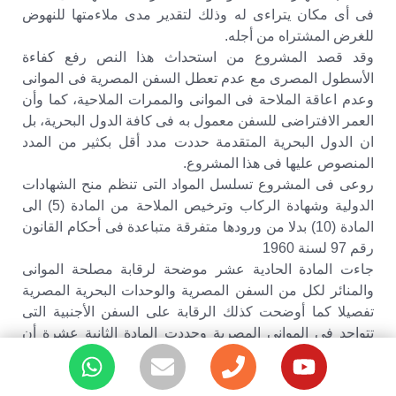
فى أى مكان يتراءى له وذلك لتقدير مدى ملاءمتها للنهوض
للغرض المشتراه من أجله.
وقد قصد المشروع من استحداث هذا النص رفع كفاءة
الأسطول المصرى مع عدم تعطل السفن المصرية فى الموانى
وعدم اعاقة الملاحة فى الموانى والممرات الملاحية، كما وأن
العمر الافتراضى للسفن معمول به فى كافة الدول البحرية، بل
ان الدول البحرية المتقدمة حددت مدد أقل بكثير من المدد
المنصوص عليها فى هذا المشروع.
روعى فى المشروع تسلسل المواد التى تنظم منح الشهادات
الدولية وشهادة الركاب وترخيص الملاحة من المادة (5) الى
المادة (10) بدلا من ورودها متفرقة متباعدة فى أحكام القانون
رقم 97 لسنة 1960
جاءت المادة الحادية عشر موضحة لرقابة مصلحة الموانى
والمنائر لكل من السفن المصرية والوحدات البحرية المصرية
تفصيلا كما أوضحت كذلك الرقابة على السفن الأجنبية التى
تتواجد فى الموانى المصرية وحددت المادة الثانية عشرة أن
شروط الخدمة الطبية والصحية على السفن المصرية يصدر بها
قرار من وزير النقل البحرى