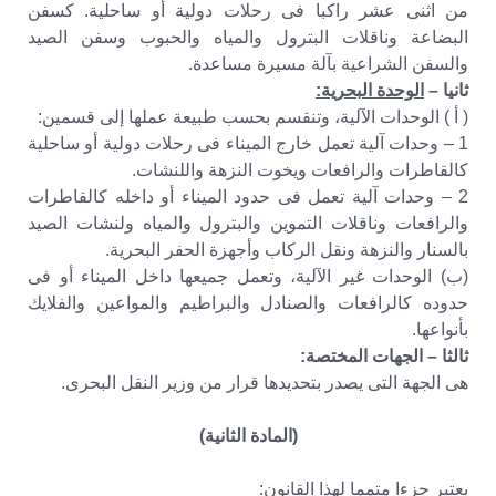
من اثنى عشر راكبا فى رحلات دولية أو ساحلية. كسفن
البضاعة وناقلات البترول والمياه والحبوب وسفن الصيد
والسفن الشراعية بآلة مسيرة مساعدة.
ثانيا –
الوحدة البحرية:
( أ ) الوحدات الآلية، وتنقسم بحسب طبيعة عملها إلى قسمين:
1 – وحدات آلية تعمل خارج الميناء فى رحلات دولية أو ساحلية
كالقاطرات والرافعات ويخوت النزهة واللنشات.
2 – وحدات آلية تعمل فى حدود الميناء أو داخله كالقاطرات
والرافعات وناقلات التموين والبترول والمياه ولنشات الصيد
بالسنار والنزهة ونقل الركاب وأجهزة الحفر البحرية.
(ب) الوحدات غير الآلية، وتعمل جميعها داخل الميناء أو فى
حدوده كالرافعات والصنادل والبراطيم والمواعين والفلايك
بأنواعها.
ثالثا – الجهات المختصة:
هى الجهة التى يصدر بتحديدها قرار من وزير النقل البحرى.
(المادة الثانية)
يعتبر جزءا متمما لهذا القانون: