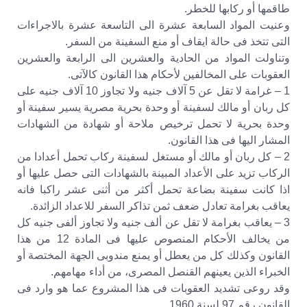
طاقمها أو ركابها للخطر.
وعنيت المواد السابعة عشرة الى التاسعة عشرة بالاجراءات
التى تتخذ فى حالة ايقاف أو منع السفينة من السفر.
وتناولت المواد من الحادية والعشرين الى الرابعة والعشرين
العقوبات على المخالفين لأحكام هذا القانون كالآتى.
1 – غرامة لا تقل عن 5 آلاف جنيه ولا تجاوز 10 آلاف جنيه على
كل ربان أو مالك لسفينة أو وحدة بحرية مصرية يسير سفينة أو
وحدة بحرية لا تحمل ترخيص ملاحة أو شهادة من الشهادات
المشار اليها فى هذا القانون.
2 – كل ربان أو مالك أو مستغل لسفينة ركاب تحمل أعدادا من
الركاب تزيد على الأعداد المبينة بالشهادات التى حصل عليها أو
اذا كانت سفينة بضاعة تحمل أكثر من أثنى عشر راكبا فانه
يعاقب بغرامة تعادل ضعف ثمن تذاكر السفر للاعداد الزائدة.
3 – يعاقب بغرامة لا تقل عن ألف جنيه ولا تجاوز ألفى جنيه كل
من يخالف الأحكام المنصوص عليها فى المادة 12 من هذا
القانون وكذلك كل من يعطل أو يمنع مندوبى الجهة المختصة أو
الخبراء الذين يعينهم القنصل المصرى، من أداء مهامهم.
وقد روعى تشديد العقوبات فى هذا المشروع عما هو وارد فى
القانون رقم 97 لسنة 1960