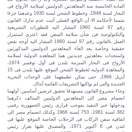
المادة الخامسة منه المعاهدتين الدوليتين لسلامة الأرواح فى
البحار لسنة 1948، وخطوط الشحن لسنة 1930 وعدهما جزءا
متمما لأحكامه الا أن الواقع العملى أثبت عدم تدارك القانون
رقم 97 لسنة 1960 المشار اليه للتطورات التشريعية
والتكنولوجية فى شأن سلامة السفن فقد اعترى استمرار
العمل بالقانون رقم 97 لسنة 1960 المشار اليه أوجه نقص
حقيقية وخاصة بعد الغاء المعاهدتين الدوليتين المذكورتين
واستحداث معاهدتين جديدتين هما المعاهده الدولية لسلامة
الأرواح فى البحار المبرمة بلندن فى أول نوفمبر 1974،
والمعاهدة الدولية لخطوط الشحن الموقع عليها بلندن فى 15
أبريل 1966، حتى يمكن تطبيقهما على الوحدات البحرية
الجديدة والتى لم تواكبها التشريعات القائمة آنذاك.
وجاء مشروع القانون مستهدفا تحقيق غرضين أساسين: أولهما
انضمام مصر الى المعاهدتين الدوليتين السالف ذكرهما
ودخولها حيز التنفيذ بموجب قرارى رئيس الجمهورية رقمى
382 لسنة 1981، 753 لسنة 1968 وكذلك انضمام مصر الى
اتفاقية سفن الركاب فى الرحلات الخاصة الموقع عليها فى
لندن فى 6 أكتوبر 1971، والمصدق عليها بقرار رئيس