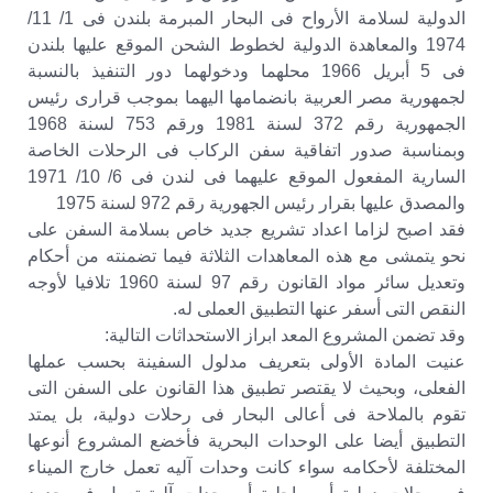
الدولية لسلامة الأرواح فى البحار المبرمة بلندن فى 1/ 11/
1974 والمعاهدة الدولية لخطوط الشحن الموقع عليها بلندن
فى 5 أبريل 1966 محلهما ودخولهما دور التنفيذ بالنسبة
لجمهورية مصر العربية بانضمامها اليهما بموجب قرارى رئيس
الجمهورية رقم 372 لسنة 1981 ورقم 753 لسنة 1968
وبمناسبة صدور اتفاقية سفن الركاب فى الرحلات الخاصة
السارية المفعول الموقع عليهما فى لندن فى 6/ 10/ 1971
والمصدق عليها بقرار رئيس الجهورية رقم 972 لسنة 1975
فقد اصبح لزاما اعداد تشريع جديد خاص بسلامة السفن على
نحو يتمشى مع هذه المعاهدات الثلاثة فيما تضمنته من أحكام
وتعديل سائر مواد القانون رقم 97 لسنة 1960 تلافيا لأوجه
النقص التى أسفر عنها التطبيق العملى له.
وقد تضمن المشروع المعد ابراز الاستحداثات التالية:
عنيت المادة الأولى بتعريف مدلول السفينة بحسب عملها
الفعلى، وبحيث لا يقتصر تطبيق هذا القانون على السفن التى
تقوم بالملاحة فى أعالى البحار فى رحلات دولية، بل يمتد
التطبيق أيضا على الوحدات البحرية فأخضع المشروع أنوعها
المختلفة لأحكامه سواء كانت وحدات آليه تعمل خارج الميناء