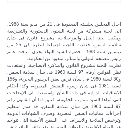
أحال المجلس بجلسته المعقودة فى 21 من مايو سنة 1988،
الى لجنة مشتركة من لجنة الشئون الدستورية والتشريعية
ومكتب لجنة النقل والمواصلات، مشروع قانون فى شأن
سلامة السفن، فعقدت اللجنة اجتماعا لنظره فى 25 من
ديسمبر سنة 1988، حضره السيد اللواء بحرى مدحت غانم
رئيس مصلحة الموانى والمنائر، مندوبا عن الحكومة.
نظرت اللجنة مشروع القانون والمذكرة الايضاحية، واستعادت
نظر القوانين أرقام 97 لسنة 1960 فى شأن سلامة السفن،
و80 لسنة 1980 فى شأن فرض بعض الرسوم البحرية، و156
لسنة 1981 فى شأن رسوم التفتيش المصرية، وكذا أحكام
الاتفاقيات الدولية فى ذات الشأن واستمعت الى الإيضاحات
التى أبداها السيد مندوب الحكومة، فتبين لها أن القانون رقم
97 لسنة 1960 فى شأن سلامة السفن، قد صدر لتنظيم
اجراءات معانيات السفن المصرية وصرف الشهادات الدولية
وترخيص الملاحة والاشراف على السفن الأجنبية التى تتواجد
فى المياه الاقليمية والموانى المصرية وقد راعى القانون فى