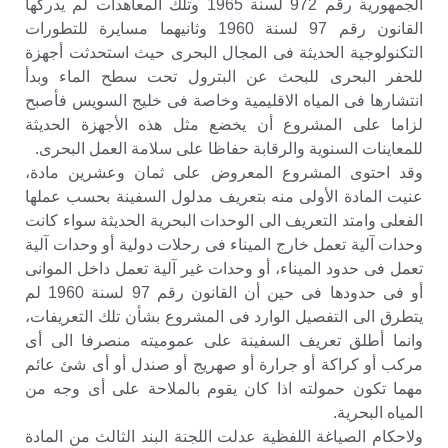
الجمهورية رقم 972 لسنة 1965 وتلك المعاهدات لم يدركها
القانون رقم 97 لسنة 1960 وثانيهما مسايرة للتطورات
التكنولوجية الحديثة فى المجال البحرى حيث استحدثت أجهزة
للحفر البحرى للبحث عن البترول تحت سطح الماء وبدأ
انتشارها فى المياه الاقليمية وخاصة فى خليج السويس فأصبح
لزاما على المشروع أن يخضع مثل هذه الأجهزة الحديثة
للمعاينات السنوية والرقابة حفاظا على سلامة العمل البحرى.
وقد احتوى المشروع المعروض على ثمان وعشرين مادة،
عنيت المادة الأولى منه بتعريف مدلول السفينة بحسب عملها
الفعلى وامتد التعريف الى الوحدات البحرية الحديثة سواء كانت
وحدات آلية تعمل خارج الميناء فى رحلات دولية أو وحدات آلية
تعمل فى حدود الميناء، أو وحدات غير آلية تعمل داخل الموانى
أو فى حدودها فى حين أن القانون رقم 97 لسنة 1960 لم
يتطرق الى التفصيل الوارد فى المشروع بشأن تلك التعريفات،
وانما أطلق تعريف السفينة على عموميته منصرفا الى أى
مركب أو كراكة أو جرارة أو صهريج أو صندل أو أى شئ عائم
مهما تكون حمولته اذا كان يقوم بالملاحة على أى وجه من
المياه البحرية.
ولاحكام الصياغة اللفظية عدلت اللجنة البند الثالث من المادة