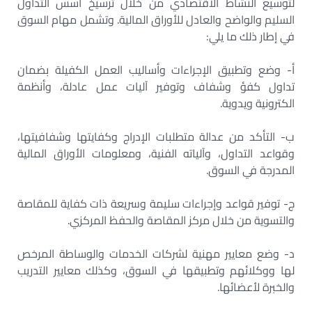
لتوسيع النشاط الاقتصادي من خلال ترسيخ أسس التداول
السليم والواضح والعادل للأوراق المالية. وتشمل مهام السوق
في إطار ذلك ما يلي:
أ- وضع وتطبيق الإجراءات وأساليب العمل الكفيلة بضمان
تداول كفؤ وشفاف وتوفير آليات عمل عادلة، وأنظمة
الكترونية ويدوية.
ب- التأكد من عدالة متطلبات الإدراج وكفايتها وشفافيتها،
وقواعد التداول، وآلياته الفنية، ومعلومات الأوراق المالية
المدرجة في السوق.
ج- توفير قواعد وإجراءات سليمة وسريعة ذات كفاية للمقاصة
والتسوية من خلال مركز المقاصة والحفظ المركزي.
د- وضع معايير مهنية لشركات الخدمات والوساطة المرخص
لها ووكلائهم وتطبيقها في السوق، وكذلك معايير التدريب
والخبرة لأعضائها.