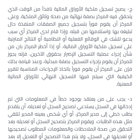
ج- يصبح تسجيل ملكية الأوراق المالية نافذاً من الوقت الذي
يتحقق فيه المركز بصفة نهائية من صحة وثائق الملكية. وعلى
المركز أن يقوم فوراً بتسجيل جميع الصفقات المنفذة حال
تبليغه بها واستلامها من قبله. وإذا قام لدى المركز أي سبب
يدعو للشك في الوقائع الفعلية أو النظامية أو النتائج المترتبة
على تسجيل ملكية الأوراق المالية، أو إذا أخطر المركز بان من
شأن إجراء عملية التسجيل الإضرار بحقوق الآخرين، فإنه يجوز
للمركز أن يقوم بإجراء التسجيل بصفة مبدئية، وعند قيامه بذلك
فإن على المركز أن يقوم فوراً باتخاذ الإجراءات المناسبة لتقرير
الكيفية التي سيتم فيها التسجيل النهائي للأوراق المالية
المعنية.
د- يجب على من يعتقد بوجود خطأ في المعلومات التي تم
إدخالها في السجل يستدعي تصحيح السجل أو تعديله، أن يتقدم
بطلب خطي إلى مدير المركز، أو أي شخص يعينه المدير لتلقي
مثل هذه الطلبات. ويقوم المركز بتصحيح السجل أو تعديله بعد
التحقق من صحة الملاحظات والمعلومات المطلوب تصحيحها
أو تعديلها في السجل، ولا يتم هذا التصحيح أو التعديل إلا بعد