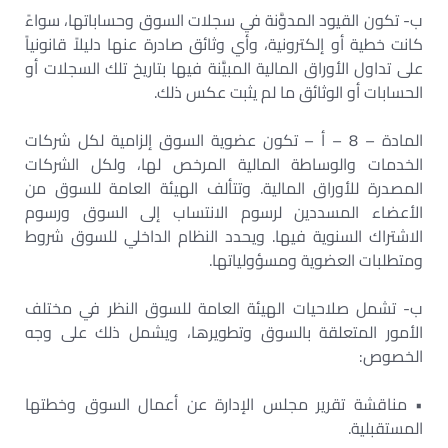
ب- تكون القيود المدوَّنة في سجلات السوق وحساباتها، سواءً
كانت خطية أو إلكترونية، وأي وثائق صادرة عنها دليلاً قانونياً
على تداول الأوراق المالية المبيَّنة فيها بتاريخ تلك السجلات أو
الحسابات أو الوثائق ما لم يثبت عكس ذلك.
المادة – 8 – أ – تكون عضوية السوق إلزامية لكل شركات
الخدمات والوساطة المالية المرخص لها، ولكل الشركات
المصدرة للأوراق المالية. وتتألف الهيئة العامة للسوق من
الأعضاء المسددين لرسوم الانتساب إلى السوق ورسوم
الاشتراك السنوية فيها. ويحدد النظام الداخلي للسوق شروط
ومتطلبات العضوية ومسؤولياتها.
ب- تشمل صلاحيات الهيئة العامة للسوق النظر في مختلف
الأمور المتعلقة بالسوق وتطويرها، ويشمل ذلك على وجه
الخصوص:
• مناقشة تقرير مجلس الإدارة عن أعمال السوق وخطتها
المستقبلية.