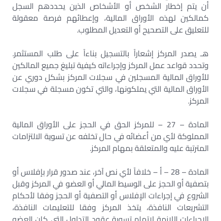
أن يتم إخطار الشخص أو الأشخاص الذين يحددهم السجل
كمالكين لهذه الأوراق المالية، وإعطائهم فرصة معقولة
للتعليق على التصحيح أو التعديل المطلوب.
هـ يصدر المركز إشعاراً بالتسجيل بناءاً على طلب المستثمر.
وتحدد قواعد عمل المركز وإجراءاته كيفية تبليغ جميع المالكين
للأوراق المالية المسجلين في سجلات المركز بشكل دوري عن
الأوراق المالية التي يملكونها، والتي تكون مسجلة في سجلات
المركز.
المادة – 27 – للمركز الحق في الحجز على الأوراق المالية
المملوكة لأي من أعضائه في حال تخلفه عن تسوية الالتزامات
المترتبة عليه والمتعلقة بمهام المركز.
المادة – 28 – أ – خلافاً لأي نص آخر، عند صدور قرار بإفلاس أو
بتصفية أو الحجز على الوسيط المالي أو العضو في المركز وقبل
الشروع في إجراءات الإفلاس أو التصفية أو الحجز وفقا لأحكام
التشريعات النافذة، يتخذ المركز وفقا للتعليمات النافذة،
الإجراءات اللازمة لإتمام تسوية عقود التداول التي كان العضو