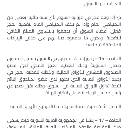
التي تحتاجها السوق.
ج- إذا وقع عجز في ميزانية السوق لأي سنة مالية، يغطى من
الاحتياطي العام وإذا لم يكف الاحتياطي العام لتغطية العجز
فعلى أعضاء السوق أن يدفعوا بالتساوي المبلغ الكافي
للتغطية، ويكون ما يدفعوه دينا لهم على صافي الإيرادات
المتحققة فيما بعد.
المادة – 16 – يجوز إحداث صندوق في السوق يسمى (صندوق
ضمان التسوية) وذلك لتغطية العجز النقدي لدى عضو
الصندوق المشتري للأوراق المالية، وكذلك لتغطية العجز في
رصيد الأوراق المالية الذي يظهر لدى عضو الصندوق البائع
نتيجة تداول الأوراق المالية في السوق، وذلك بقرار يصدر عن
رئيس مجلس الوزراء بناء على اقتراح الهيئة.
الفصل الثالث: مركز المقاصة والحفظ المركزي للأوراق المالية
المادة – 17 – ينشأ في الجمهورية العربية السورية مركز يسمى
مركز المقاصة والحفظ المركزي للأوراق المالية، يتبع سوق