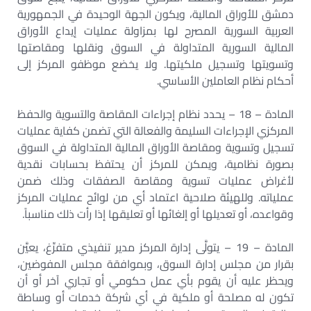
دمشق للأوراق المالية، ويكون الجهة الوحيدة في الجمهورية
العربية السورية المصرح لها بمزاولة عمليات إيداع الأوراق
المالية السورية المتداولة في السوق ونقلها ومقاصتها
وتسويتها وتسجيل ملكيتها. ولا يخضع موظفو المركز إلى
أحكام نظام العاملين الأساسي.
المادة – 18 – يحدد نظام إجراءات المقاصة والتسوية والحفظ
المركزي الإجراءات السليمة والفعالة التي تضمن كفاية عمليات
تسجيل وتسوية ومقاصة الأوراق المالية المتداولة في السوق
بصورة نظامية، ويمكن للمركز أن يحتفظ بحسابات نقدية
لأغراض عمليات تسوية ومقاصة الصفقات وذلك ضمن
عملياته. وللهيئة صلاحية اعتماد أي من لوائح عمليات المركز
وقواعده، أو تعديلها أو إلغائها أو تعليقها إذا رأت ذلك مناسباً.
المادة – 19 – يتولَّى إدارة المركز مدير تنفيذي متفرِّغ، يعيَّن
بقرار من مجلس إدارة السوق، وبموافقة مجلس المفوضين،
ويحظر عليه أن يقوم بأي عمل حكومي أو تجاري آخر أو أن
تكون له مصلحة أو ملكية في أي شركة خدمات أو وساطة