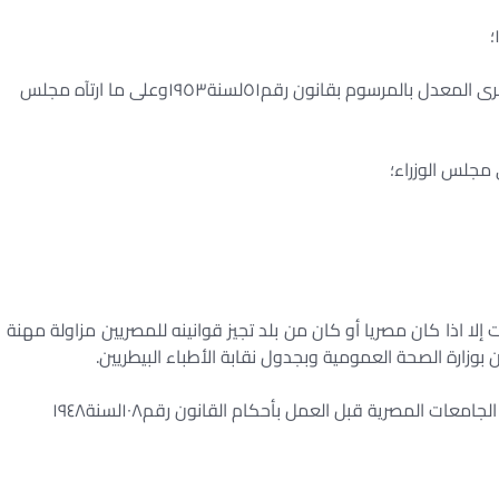
؛
طرى المعدل بالمرسوم بقانون رقم
٥١
لسنة
١٩٥٣
وعلى ما ارتآه مجلس
مجلس الوزراء؛
 إلا اذا كان مصريا أو كان من بلد تجيز قوانينه للمصريين مزاولة مهنة
بوزارة الصحة العمومية وبجدول نقابة الأطباء البيطريين.
الجامعات المصرية قبل العمل بأحكام القانون رقم
١٠٨
لسنة
١٩٤٨