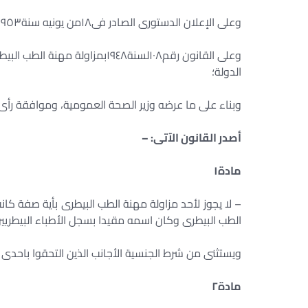
وعلى الإعلان الدستورى الصادر فى
١٨
من يونيه سنة
١٩٥٣
وعلى القانون رقم
١٠٨
لسنة
١٩٤٨
بمزاولة مهنة الطب البي
الدولة؛
وبناء على ما عرضه وزير الصحة العمومية، وموافقة رأى 
أصدر القانون الآتى: –
مادة
١
– لا يجوز لأحد مزاولة مهنة الطب البيطرى بأية صفة كانت
الطب البيطرى وكان اسمه مقيدا بسجل الأطباء البيطريين 
ويستثنى من شرط الجنسية الأجانب الذين التحقوا باحدى 
مادة
٢