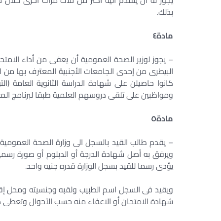
يجوز له أن يتقدم اليه أكثر من ثلاث مرات أخرى خلال
بذلك.
مادة
٤
– يجوز لوزير الصحة العمومية أن يعفى من أداء الامتحا
البيطرى من إحدى الجامعات الأجنبية المعترف بها من ا
كانوا حاصيلن على شهادة الدراسة الثانوية العامة (ا
ومواظبين على تلقى دروسهم العلمية طبقا لبرنامج المع
مادة
٥
– يقدم طالب القيد بالسجل الى وزارة الصحة العمومية
ويرفق به أصل شهادة الدرجة أو الدبلوم أو صورة رسمي
يؤدى رسما للقيد بسجل الوزارة قدره جنيه واحد.
ويقيد فى السجل اسم الطبيب ولقبه وجنسيته ومحل إقامته
شهادة الامتحان أو الاعفاء منه حسب الأحوال وتعطى صو