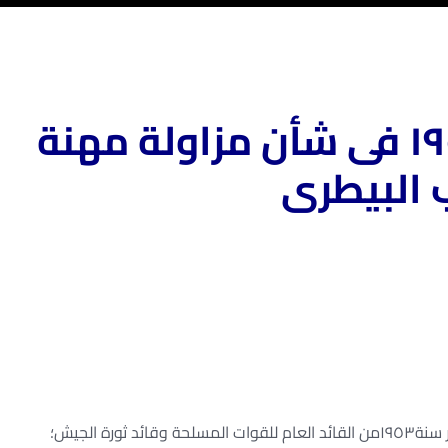
قانون رقم لسنة١٩٥٤ فى شأن مزاولة مهنة
 البيطرى
 سنة
١٩٥٣
من القائد العام للقوات المسلحة وقائد ثورة الجيش؛