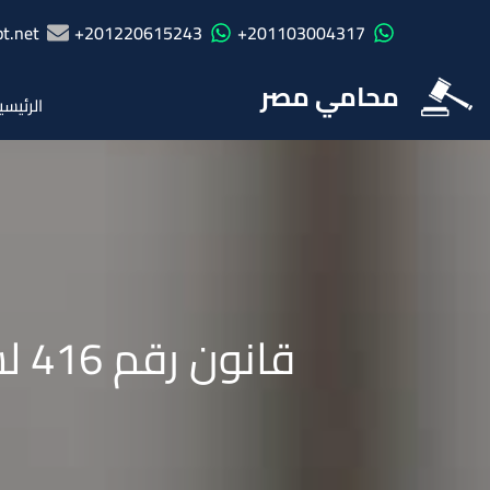
t.net
201220615243+
201103004317+
محامي مصر
الرئيسي
قانون رقم 416 لسنة ١٩٥٤فى شأن مزاولة مهنة الطب البيطرى