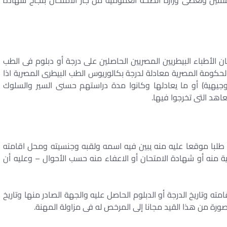
 سنتين وتعطى وزارة الصحة العمومية من جاز الامتحان بنجاح شهادة
ن الأطباء البيطريين المصريين الحاصلين على درجة أو دبلوم فى الطب
لحكومة المصرية معادلة لدرجة بكالوريوس الطب البيطرى المصرية اذا
لتوجيهية) أو ما يعادلها وكانوا مدة دراستهم حسنى السير والسلوك
اهد التى تخرجوا فيها.
 طلبا موقعا عليه منه يبين فيه اسمه ولقبه وجنسيته ومحل اقامته
ة منه أو شهادة الامتحان أو الاعفاء منه حسب الأحوال – وعليه أن
 وتاريخ الدرجة أو الدبلوم الحاصل عليه والجهة الصادر منها وتاريخ
رة من هذا القيد مجانا إلى المرخص له فى مزاولة المهنة.