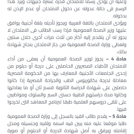
وعليه أن يؤدى رسما للامتحان قدره عشرة جنيهات ويرد هذا
الرسم فى حالة عدوله عن دخول الامتحان أو عدم الإذن له
بدخوله.
ويؤدى الامتحان باللغة العربية ويجوز تأديته بلغة أجنبية يوافق
عليها وزير الصحة العمومية فإذا رسب الطالب فى الامتحان لا
يجوز له أن يتقدم إليه أكثر من ثلاث مرات أخرى خلال سنتين
وتعطى وزارة الصحة العمومية من جاز الامتحان بنجاح شهادة
بذلك.
مادة 4 –
يجوز لوزير الصحة العمومية أن يعفى من أداء
الامتحان الأطباء المصريين الحاصلين على درجة أو دبلوم من
إحدى الجامعات الأجنبية المعترف بها من الحكومة المصرية
معادلة لدرجة بكالوريوس الطب والجراحة المصرية إذا كانوا
حاصلين على شهادة الدراسة الثانوية قسم ثان أو ما يعادلها
وكانوا مدة دراستهم الطبية حسنى السير والسلوك ومواظبين
على تلقى دروسهم العلمية طبقا لبرنامج المعاهد التى تخرجوا
فيها.
مادة 5 –
يقدم طالب القيد بالسجل إلى وزارة الصحة العمومية
طلبا موقعا عليه منه يبين فيه اسمه ولقبه وجنسيته ومحل
إقامته ويرفق به أصل شهادة الدرجة أو الدبلوم أو صورة