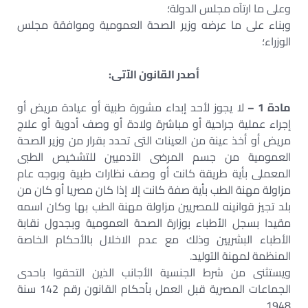
وعلى ما ارتآه مجلس الدولة؛
وبناء على ما عرضه وزير الصحة العمومية وموافقة مجلس
الوزراء؛
أصدر القانون الآتى:
مادة 1 –
لا يجوز لأحد إبداء مشورة طبية أو عيادة مريض أو
إجراء عملية جراحية أو مباشرة ولادة أو وصف أدوية أو علاج
مريض أو أخذ عينة من العينات التى تحدد بقرار من وزير الصحة
العمومية من جسم المرضى الآدميين للتشخيص الطبى
المعملى بأية طريقة كانت أو وصف نظارات طبية وبوجه عام
مزاولة مهنة الطب بأية صفة كانت إلا إذا كان مصريا أو كان من
بلد تجيز قوانينه للمصريين مزاولة مهنة الطب بها وكان اسمه
مقيدا بسجل الأطباء بوزارة الصحة العمومية وبجدول نقابة
الأطباء البشريين وذلك مع عدم الاخلال بالأحكام الخاصة
المنظمة لمهنة التوليد.
ويستثنى من شرط الجنسية الأجانب الذين التحقوا باحدى
الجماعات المصرية قبل العمل بأحكام القانون رقم 142 سنة
1948