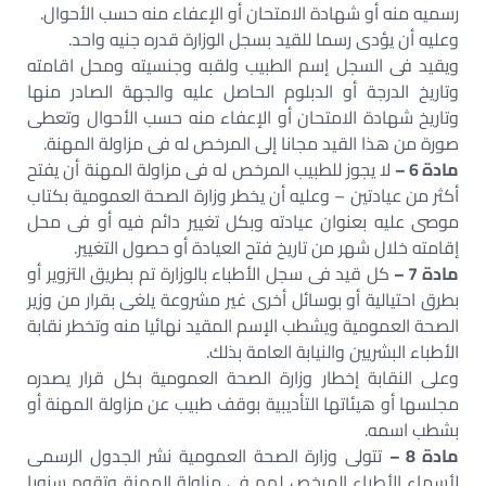
رسميه منه أو شهادة الامتحان أو الإعفاء منه حسب الأحوال.
وعليه أن يؤدى رسما للقيد بسجل الوزارة قدره جنيه واحد.
ويقيد فى السجل إسم الطبيب ولقبه وجنسيته ومحل اقامته
وتاريخ الدرجة أو الدبلوم الحاصل عليه والجهة الصادر منها
وتاريخ شهادة الامتحان أو الإعفاء منه حسب الأحوال وتعطى
صورة من هذا القيد مجانا إلى المرخص له فى مزاولة المهنة.
مادة 6 –
لا يجوز للطبيب المرخص له فى مزاولة المهنة أن يفتح
أكثر من عيادتين – وعليه أن يخطر وزارة الصحة العمومية بكتاب
موصى عليه بعنوان عيادته وبكل تغيير دائم فيه أو فى محل
إقامته خلال شهر من تاريخ فتح العيادة أو حصول التغيير.
مادة 7 –
كل قيد فى سجل الأطباء بالوزارة تم بطريق التزوير أو
بطرق احتيالية أو بوسائل أخرى غير مشروعة يلغى بقرار من وزير
الصحة العمومية ويشطب الإسم المقيد نهائيا منه وتخطر نقابة
الأطباء البشريين والنيابة العامة بذلك.
وعلى النقابة إخطار وزارة الصحة العمومية بكل قرار يصدره
مجلسها أو هيئاتها التأديبية بوقف طبيب عن مزاولة المهنة أو
بشطب اسمه.
مادة 8 –
تتولى وزارة الصحة العمومية نشر الجدول الرسمى
لأسماء الأطباء المرخص لهم فى مزاولة المهنة وتقوم سنويا