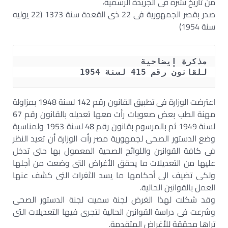
من تاريخ نشره فى الجريدة الرسمية،
صدر بقصر الجمهورية فى 22 ذى القعدة سنة 1373 (22 يوليه
سنة 1954)
للقانون رقم 415 لسنة 1954
اعترضت الوزارة فى تطبيق القانون رقم 142 لسنة 1948 بمزاولة
مهنة الطب بعض صعوبات رأت معها تعديله بالقانون رقم 67
لسنة 1949 ثم بالمرسوم بقانون رقم 48 لسنة 1953 ولمناسبة
وضع الدستور الصحى لجمهورية مصر رأت الوزارة أن تعيد النظر
فى كافة القوانين واللوائح الصحية المعمول بها حتى تدخل
عليها من التعديلات ما يحقق الأغراض التى وضعت من أجلها
ولكى تضيف الى أحكامها ما يسد الثغرات التى كشف عنها
العمل بالقوانين الحالية.
وقد شكلت لهذا الغرض لجنة سميت لجنة الدستور الصحى
وشرعت فى دراسة القوانين الحالية لتجرى فيها التعديلات التى
تراها محققة للأغراض المتقدمة.