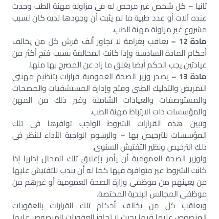
ثانيا – كل شخص غير مرخص له فى مزاولة مهنة الطب وجدت
عنده آلات أو عدد طبية ما لم يثبت أن وجودها لديه كان لسبب
مشروع غير مزاولة مهنة الطب.
مادة 12 –
يعاقب بغرامة لا تجاوز ألف قرش كل من يخالف
أحكام المادة السادسة وإذا كانت المخالفة بسبب فتح أكثر من
عيادتين يجب الحكم أيضا بغلق ما زاد عن المصرح بها منها.
مادة 13 –
يصدر وزير الصحة العمومية قرارات بتنظيم مهنتى
التمريض والتدليك الطبى وفتح وإدارة المستشفيات والمصحات
والمستوصفات والعيادات الشاملة وغير ذلك من المهن
والمؤسسات ذات الارتباط مهنة الطب.
وتبين هذه القرارات الشروط الواجب توافرها فى تلك
المؤسسات للترخيص بها – والرسوم الواجبة الأداء للنظر فى
ذلك الترخيص ونظير التفتيش السنوى.
ولوزير الصحة العمومية أن يأمر بإغلاق تلك المحال إداريا إذا
كانت الشروط غير متوافرة فيها كما له أن يندب للتفتيش عليها
من يعينهم من موظفى وزارة الصحة العمومية أو غيرهم من
موظفى المجالس البلدية المختصة.
ويعاقب كل من يخالف أحكام تلك القرارات بالعقوبات
المنصوص عليها فيها بحيث لا تجاوز العقوبات المنصوص عليها