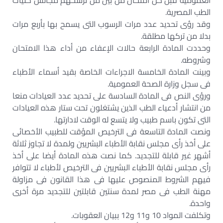
العمومية قبل كل امتحان من بين من ترشحهم مجالس كليات
الطب المصرية.
وقد رؤى تحديد عدد مرات الرسوب التى يسمح بها بأربع مرات
بدلا من تركها مطلقة.
وحددت المادة الرابعة حالات الإعفاء من أداء هذا الامتحان
وشروطه.
وبينت المادة الخامسة الاجراءات الخاصة بقيد أسماء الأطباء
فى سجل وزارة الصحة العمومية.
ورؤى النص فى المادة السادسة على تحديد عدد العيادات منعا
من انتشار أدعياء الطب الذين يشتغلون تحت ستار هذه العيادات
التى تكون باسم طبيب ولا يتسع له الوقت لادارتها.
ونصت المادة التاسعة فى الترخيص المؤقت للطبيب الأخصائى
على أخذ رأى مجلس نقابة الأطباء البشريين ولمدة لا تجاوز ثلاثة
أشهر غير قابلة للتجديد. كما نصت هذه المادة أيضا على أخذ
رأى مجلس نقابة الأطباء البشريين فى الترخيص لأطباء لا تتوافر
فيهم الشروط المنصوص عليها فى هذا القانون فى مزاولة
مهنة الطب فى مصر لمدة سنتين قابلتين للتجديد مرة أخرى
واحدة.
وتكلفت المواد 10 و11 و12 ببيان العقوبات.