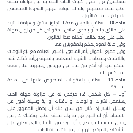
مساعدين فى إحدى كليات الطب المصرية فى مزاولة مهنة
الطب مدة خدمتهم ولو لم تتوافر فيهم الشروط المنصوص
عليها فى المادة الأولى.
مادة 10 –
يعاقب بالحبس مدة لا تجاوز سنتين وبغرامة لا تزيد
على مائتى جنيه أو باحدى هاتين العقوبتين كل من زوال مهنة
الطب على وجه يخالف أحكام هذا القانون.
وفى حالة العود يحكم بالعقوبتين معا.
وفى جميع الأحوال يأمر القاضى بإغلاق العيادة مع نزع اللوحات
واللافتات ومصادرة الأشياء المتعلقة بالمهنة ويأمر كذلك بنشر
الحكم مرة أو أكثر من مرة فى جريدتين يعينهما على نفقة
المحكوم عليه.
مادة 11 –
يعاقب بالعقوبات المنصوص عليها فى المادة
السابقة:
أولا – كل شخص غير مرخص له فى مزاولة مهنة الطب
يستعمل نشرات أو لوحات أو لافتات أو أية وسيلة أخرى من
وسائل النشر إذا كان من شأن ذلك أن يحمل الجمهور على
الاعتقاد بأن له الحق فى مزاولة مهنة الطب، وكذلك كل من
ينتحل لنفسه لقب طبيب أو غيره من الألقاب التى تطلق على
الأشخاص المرخص لهم فى مزاولة مهنة الطب.