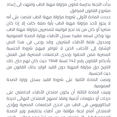
بدأت اللجنة بدارسة قانون مزاولة مهنة الطب وانتهت الى إعداد
مشروع القانون المرافق.
حددت المادة الأولى شروط مزاولة مهنة الطب فنصت على أنه
لا يجوز لأحد مزاولة مهنة الطب بأية صفة كانت إلا إذا كان
مصريا أو كان من بلد تجيز قوانينه للمصريين مزاولة مهنة الطب
بها وكان اسمه مقيدا بسجل الأطباء بوزارة الصحة العمومية
وبجدول نقابة الأطباء البشريين. وقد روعى فى هذا النص
الإشارة إلى الأجانب الذين لا تتوافر فيهم شروط الجنسية
المصرية ممن التحقوا بإحدى الجامعات المصرية قبل العمل
بأحكام القانون رقم 142 لسنة 1948 حيث كان لهم حتى ذلك
التاريخ حق مزاولة المهنة دون القيد الوارد بذلك القانون من
حيث الجنسية.
ونصت المادة الثانية على شروط القيد بسجل وزارة الصحة
العمومية.
وبينت المادة الثالثة أن يكون امتحان الأطباء الحاصلين على
درجات أو دبلومات أجنبية وفقا لمنهج الامتحان النهائى لدرجة
البكالوريوس فى الطب من احدى الجامعات المصرية ويؤدى
الامتحان أمام لجنة مؤلفة من أطباء يختارهم وزير الصحة