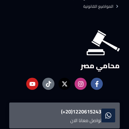
المواضيع القانونية
محامي مصر
1220615243(20+)
تواصل معانا الان