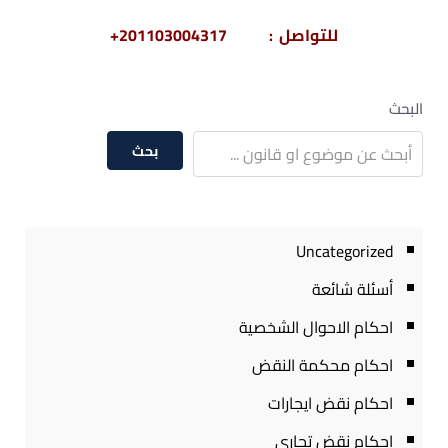
للتواصل : 201103004317+
البحث
بحث
Uncategorized
أسئلة شائعة
احكام الاحوال الشخصية
احكام محكمة النقض
احكام نقض ايجارات
احكام نقض تجارى