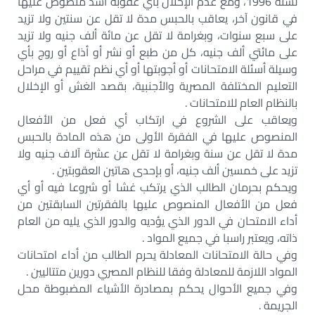
لسنة 1996، ومع عدم الإخلال بأي عقوبة أشد منصوص عليها
في قانون آخر، يعاقب بالحبس مدة لا تقل عن سنتين ولا تزيد
على سبع سنوات، وبغرامة لا تقل عن مائة ألف جنيه ولا تزيد
على مائتي ألف جنيه، كل من طبع أو نشر أو أذاع أو روج بأي
وسيلة أسئلة الامتحانات أو أجوبتها أو أي نظم تقييم في مراحل
التعليم المختلفة المصرية والأجنبية، بقصد الغش أو الإخلال
بالنظام العام للامتحانات .
ويعاقب على الشروع في ارتكاب أي فعل من الأفعال
المنصوص عليها في الفقرة الأولى من هذه المادة بالحبس
مدة لا تقل عن سنة وبغرامة لا تقل عن عشرة آلاف جنيه ولا
تزيد على خمسين ألف جنيه، أو بإحدى هاتين العقوبتين .
ويحكم بحرمان الطالب الذي يرتكب غشا أو شروعا فيه أو أي
فعل من الأفعال المنصوص عليها بالفقرتين السابقتين من
أداء الامتحان في الدور الذي يؤديه والدور الذي يليه من العام
ذاته، ويعتبر راسبا في جميع المواد .
وفي حالة الامتحانات المعادلة يحرم الطالب من أداء امتحانات
المواد اللازمة للمعادلة وفقا للنظام المصري دورين متتاليين .
وفي جميع الأحوال يحكم بمصادرة الأشياء المضبوطة محل
الجريمة .