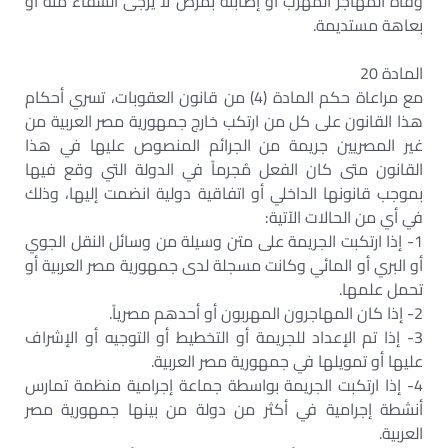
وفاة المهاجر المهرب أو إصابته بمرض لا يرجى الشفاء منه أو
بعاهة مستديمة.
المادة 20
مع مراعاة حكم المادة (4) من قانون العقوبات، تسري أحكام
هذا القانون على كل من ارتكب خارج جمهورية مصر العربية من
غير المصريين جريمة من الجرائم المنصوص عليها في هذا
القانون متى كان الفعل مُجرماً في الدولة التي وقع فيها
بموجب قانونها الداخلي أو اتفاقية دولية انضمت إليها، وذلك
في أي من الحالات الآتية:
1- إذا ارتكبت الجريمة على متن وسيلة من وسائل النقل الجوي
أو البري أو المائي وكانت مسجلة لدى جمهورية مصر العربية أو
تحمل علمها.
2- إذا كان المهاجرون المهربون أو أحدهم مصرياً.
3- إذا تم الإعداد للجريمة أو التخطيط أو التوجيه أو الإشراف
عليها أو تمويلها في جمهورية مصر العربية.
4- إذا ارتكبت الجريمة بواسطة جماعة إجرامية منظمة تمارس
أنشطة إجرامية في أكثر من دولة من بينها جمهورية مصر
العربية.