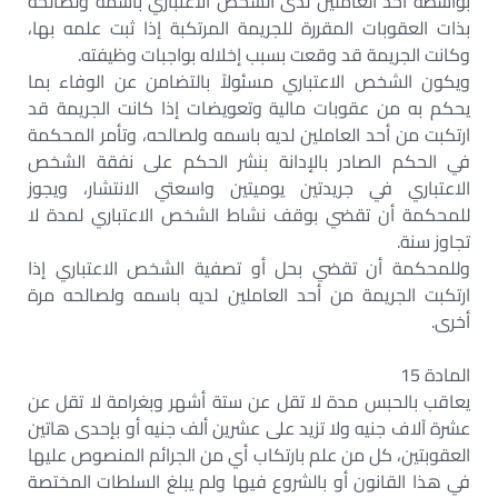
بواسطة أحد العاملين لدى الشخص الاعتباري باسمه ولصالحه
بذات العقوبات المقررة للجريمة المرتكبة إذا ثبت علمه بها،
وكانت الجريمة قد وقعت بسبب إخلاله بواجبات وظيفته.
ويكون الشخص الاعتباري مسئولاً بالتضامن عن الوفاء بما
يحكم به من عقوبات مالية وتعويضات إذا كانت الجريمة قد
ارتكبت من أحد العاملين لديه باسمه ولصالحه، وتأمر المحكمة
في الحكم الصادر بالإدانة بنشر الحكم على نفقة الشخص
الاعتباري في جريدتين يوميتين واسعتي الانتشار، ويجوز
للمحكمة أن تقضي بوقف نشاط الشخص الاعتباري لمدة لا
تجاوز سنة.
وللمحكمة أن تقضي بحل أو تصفية الشخص الاعتباري إذا
ارتكبت الجريمة من أحد العاملين لديه باسمه ولصالحه مرة
أخرى.
المادة 15
يعاقب بالحبس مدة لا تقل عن ستة أشهر وبغرامة لا تقل عن
عشرة آلاف جنيه ولا تزيد على عشرين ألف جنيه أو بإحدى هاتين
العقوبتين، كل من علم بارتكاب أي من الجرائم المنصوص عليها
في هذا القانون أو بالشروع فيها ولم يبلغ السلطات المختصة