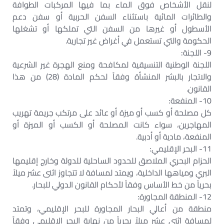
لنقل الأشخاص فوق الماء بما فيها المركبات الطوافة
والطائرات المائية باستثناء السفن الحربية أو سفن دعم
الأسطول أو غيرها من السفن التي تملكها أو تشغلها
الحكومة والتي تستعمل في أغراض غير تجارية.
9- اللجنة:
اللجنة الوطنية التنسيقية لمكافحة ومنع الهجرة غير الشرعية
والاتجار بالبشر المنشأة وفقاً لحكم المادة (28) من هذا
القانون.
10- المنفعة:
كل مصلحة أو كسب أو ميزة أو عائد على مرتكب جريمة تهريب
المهاجرين، سواء كانت المصلحة أو الكسب أو الميزة أو
المنفعة، مادية أو أدبية.
11- البحر الإقليمي:
الحزام البحري الملاصق للحدود الساحلية للدولة وخارج إقليمها
البري ومياهها الداخلية، ويمتد لمسافة لا تتجاوز اثنى عشر ميلاً
بحرياً من خط الأساس وفقاً لأحكام القانون الدولي للبحار.
12- المنطقة المجاورة:
منطقة من أعالي البحار المجاورة للبحر الإقليمي، وتمتد
لمسافة اثنى عشر ميلاً بحرياً من نهاية البحر الإقليمي وفقاً