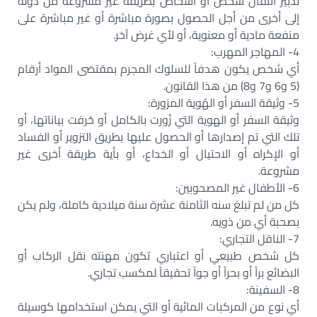
تدبير انتقال شخص أو أشخاص بطريقة غير مشروعة من دولة
إلى أخرى من أجل الحصول بصورة مباشرة أو غير مباشرة على
منفعة مادية أو معنوية، أو لأي غرض آخر.
4- المهاجر المهرب:
أي شخص يكون هدفاً للسلوك المجرم بمقتضى المواد أرقام
(5 و6 و7 و8) من هذا القانون.
5- وثيقة السفر أو الهُوية المزورة:
وثيقة السفر أو الهوية التي زُورت بالكامل أو حُرفت بياناتها، أو
تلك التي تم إصدارها أو الحصول عليها بطريق التزوير أو الفساد
أو الإكراه أو الاحتيال أو الخداع، أو بأية طريقة أخرى غير
مشروعة.
6- الأطفال غير المصحوبين:
كل من لم تبلغ سنه الثامنة عشرة سنة ميلادية كاملة، ولم يكن
بصحبة أي من ذويه.
7- الناقل التجاري:
كل شخص طبيعي أو اعتباري تكون مهنته نقل الركاب أو
البضائع براً أو بحراً أو جواً تحقيقاً لمكسب تجاري.
8- السفينة:
أي نوع من المركبات المائية أو التي يمكن استخدامها كوسيلة