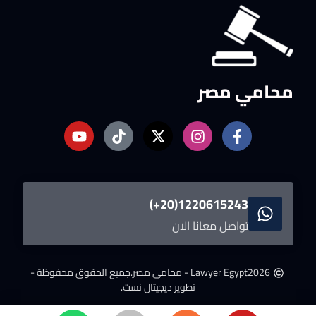
محامي مصر
1220615243(20+)
تواصل معانا الان
2026
Lawyer Egypt - محامى مصر.
جميع الحقوق محفوظة -
تطوير ديجيتال نست.