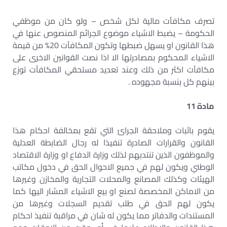
تصرف مكافآت مالية لكل شخص – ولو كان من موظفي
الحكومة – يضبط الاشياء موضوع الجرائم المنصوص عنها في
هذا القانون او يسهل ضبطها وتكون المكافآت 20% من قيمة
الاشياء المحكوم بمصادرتها الا اذا نصت القوانين الاخرى على
مكافآت اكثر من ذلك وعند تعديد مستحقي المكافآت توزع
بينهم كل بنسبة مجهوده .
مادة 11
يقوم باثبات وملاحقة الجرائ التي تقع بمخالفة احكام هذا
القانون والقرارات الصادرة تنفيذا له رجال الضابطة العدلية
والموظفون الذين تنتدبهم لذلك وزارة الدفاع او وزارة الاقتصاد
الوطني ويكون لهم في جميع الاحوال الحق في دخول مكاتب
الهيئات وكذلك المصانع والمحلات التجارية والمخازن وغيرها
من الاماكن المخصصة لصنع او بيع الاشياء المشار اليها كما
يكون لهم الحق في طلب تقديم السجلات وغيرها من
المستندات والدفاتر مما يكون له شان في مراقبة تنفيذ احكام