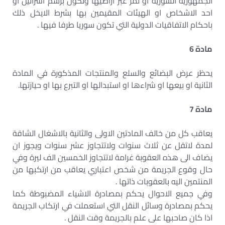
الجمهورية السورية او تمر عبر اراضيها وتكون برسم اسرائيل او
احد الاشخاص او الهيئات المقيمين بها بشرط الايخل ذلك
باحكام الاتفاقيات الدولية التي تكون سوريا طرفا فيها .
مادة 6
يحظر عرض البضائع والسلع والمنتجات المذكورة في المادة
الثانية او بيعها او شراءها او استبدالها او التبرع بها او حيازتها.
مادة 7
يعاقب كل من خالف المادتين الاولى والثانية بالاشغال الشاقة
لمدة لاتقل عن ثلاث سنوات ولاتتجاوز عشر سنوات ويجوز ان
يضاف الى هذه العقوبة غرامة لاتتجاوز الخمسين الف ليرة وفي
حال وقوع الجريمة من شخص اعتباري يعاقب من ارتكبها من
المنتمين اليه بالعقوبات ذاتها .
وفي جميع الاحوال يحكم بمصادرة الاشياء المضبوطة كما
يحكم بمصادرة وسائل النقل التي استعملت في ارتكاب الجريمة
اذا كان صاحبها على علم بالجريمة وقت النقل .