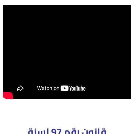
قانون رقم 97 لسنة