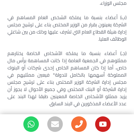
مجلس الوزراء.
(ب) أعضاء بنسبة ما يملكه الشخص العام المساهم في
الشركة يعينون بقرار من الوزير المختص بناء على ترشيح مجلس
إدارة هيئة القطاع العام التي تشرف عليها وذلك من بين شاغلي
الوظائف العليا.
(جـ) أعضاء بنسبة ما يملكه الأشخاص الخاصة يختارهم
ممثلوهم في الجمعية العامة إذا كانت المساهمة برأس مال
خاص، أما إذا كان المساهم الخاص إحدى شركات أو البنوك
المملوكة أسهمها بالكامل للدولة* فيعين ممثليهم في
مجلس إدارة الشركة الوزير المختص بناء على ترشيح مجلس
إدارة الشركة أو البنك المختص وفي جميع الأحوال لا يجوز أن
يزيد ممثلو الأشخاص الخاصة المعينين طبقا لهذا البند على
عدد الأعضاء المذكورين في البند السابق.
(د) أعضاء يتم انتخابهم من بين العاملين بالشركة وفقا لأحكام
القانون رقم 73 لسنة 1973 في شأن تحديد شروط وإجراءات
انتخاب ممثلي العمال في مجالس إدارة وحدات القطاع العام