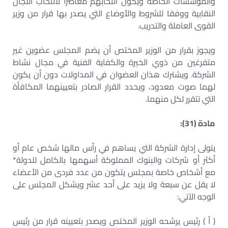
والمؤسسات الخاصة ويكون انتخابهم معاصرا لانتخاب اللجان
النقابية ووفقا للشروط والأوضاع التي يصدر بها قرار من وزير
القوى العاملة والتدريب.
ويجوز بقرار من الوزير المختص أن يضم المجلس عضوين غير
متفرغين من ذوي الخبرة والكفاية الفنية في مجال نشاط
الشركة. ويشترك هذان العضوان في المداولات دون أن يكون
لهما صوت معدود، ويحدد القرار الصادر بتعيينهما المكافأة
التي تتقرر لكل منهما.
مادة (31):
يتولى إدارة الشركة التي يساهم في رأس مالها شخص عام أو
أكثر أو شركات والبنوك المملوكة أسهمها بالكامل للدولة*
مع أشخاص خاصة بمجلس يتكون من عدد فردى من الأعضاء
لا يقل عن سبعة ولا يزيد على أحد عشر ويشكل المجلس على
الوجه الآتي:
( أ ) رئيس يرشحه الوزير المختص ويصدر بتعيينه قرار من رئيس