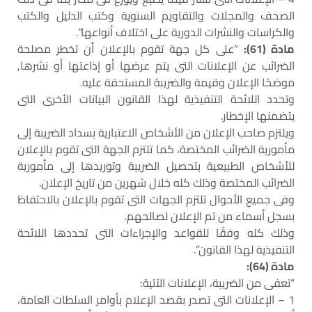
الصحف والمجلات والتقاويم السنوية وكتب الدليل والكتب
والكراسات والنشرات الدورية على اختلاف أنواعها”.
مادة (61):
“على كل جهة تقوم بالإعلان أن تخطر مصلحة
الضرائب عن الإعلانات التى يتم عرضها أو إذاعتها أو نشرها,
موضحًا الإعلان وقيمة والضريبة المستحقة عليه.
وتحدد اللائحة التنفيذية لهذا القانون البيانات الأخرى التى
يتضمنها الإخطار.
ويلتزم صاحب الإعلان من الأشخاص الاعتبارية بسداد الضريبة إلى
مأمورية الضرائب المختصة، كما تلتزم الجهة التى تقوم بالإعلان
للأشخاص الطبيعية بتحصيل الضريبة وتوريدها إلى مأمورية
الضرائب المختصة وذلك كله خلال شهرين من تاريخ الإعلان.
وفى جميع الأحوال تلتزم الجهات التى تقوم بالإعلان بالاحتفاظ
بسجل أسماء من تم الإعلان لصالحهم.
وذلك كله وفقًا للقواعد والإجراءات التى تحددها اللائحة
التنفيذية لهذا القانون”.
مادة (64):
“تعفى من الضريبة، الإعلانات الآتية:
1 – الإعلانات التى تصدر بقصد الإعلام بأوامر السلطات العامة،