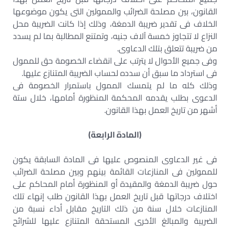
القانون، بين مصلحة الضرائب والممولين التى يكون موضوعها
الخلاف فى تقدير ضريبة الدمغة، وذلك إذا كانت الضريبة محل
النزاع لا تتجاوز خمسة آلاف جنيه، وتمتنع المطالبة بما لم يسدد
من ضريبة تتعلق بتلك الدعاوى.
وفى جميع الأحوال لا يترتب على انقضاء الخصومة حق للممول
فى استرداد ما سبق أن سدده لحساب الضريبة المتنازع عليها.
وذلك كله ما لم يتمسك الممول باستمرار الخصومة فى
الدعوى بطلب يقدمه المحكمة المنظورة أمامها، خلال ستة
أشهر من تاريخ العمل بهذا القانون.
(المادة الرابعة)
فى غير الدعاوى المنصوص عليها فى المادة السابقة يكون
للممولين فى المنازعات القائمة بينهم وبين مصلحة الضرائب
حول ضريبة الدمغة والمقيدة أو المنظورة أمام المحاكم على
اختلاف درجاتها قبل تاريخ العمل بهذا القانون طلب إنهاء تلك
المنازعات خلال سنة من ذلك التاريخ مقابل أداء نسبة من
الضريبة والمبالغ الأخرى المستحقة المتنازع عليها للشرائح