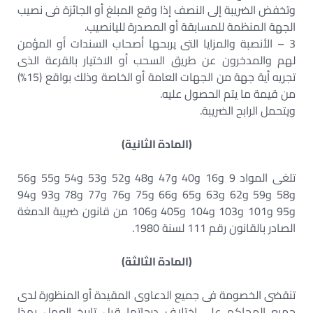
وتخفض الضريبة إلى النصف إذا وقع المبلغ أو الجائزة فى نصيب
الجهة المنظمة للمسابقة أو المصدرة لليانصيب.
3 – الأنصبة والمزايا التى يربحها أصحاب السندات أو المؤمن
لهم والمدخرون عن طريق السحب أو الاختيار بالقرعة الذى
تجريه أية جهة من الجهات العامة أو الخاصة وذلك بواقع (15%)
من قيمة ما يتم الحصول عليه.
ويتحمل الرابح الضريبة.
(المادة الثانية)
تلغى المواد 9 و16 و40 و47 و48 و52 و53 و54 و55 و56
و58 و59 و62 و63 و65 و66 و75 و76 و77 و78 و93 و94
و95 و101 و103 و104 و405 و106 من قانون ضريبة الدمغة
الصادر بالقانون رقم 111 لسنة 1980.
(المادة الثالثة)
تنقضى الخصومة فى جميع الدعاوى المقيدة أو المنظورة لدى
جميع المحاكم على اختلاف درجاتها قبل تاريخ العمل بهذا