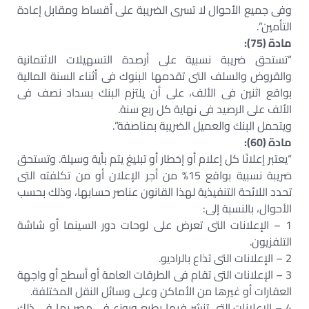
وفى جميع الأحوال لا تسرى الضريبة على أقساط ومقابل إعادة
التأمين”.
مادة (75):
“تستحق ضريبة نسبية على أرصدة التسهيلات الائتمانية
والقروض والسلف التى تقدمها البنوك فى أثناء السنة المالية
بواقع اثنين فى الألف، على أن يلتزم البنك بسداد نصف فى
الألف على الرصيد فى نهاية كل ربع سنة.
ويتحمل البنك والعميل الضريبة بمناصفة”.
مادة (60):
“يعتبر إعلانًا كل إعلام أو إخطار أو تبليغ يتم بأية وسيلة. وتستحق
ضريبة نسبية بواقع 15% من أجر الإعلان أو من تكلفته التى
تحدد اللائحة التنفيذية لهذا القانون عناصر حسابها، وذلك بحسب
الأحوال، بالنسبة إلى:
1 – الإعلانات التى تعرض على لوحات دور السينما أو شاشة
التلفزيون.
2 – الإعلانات التى تذاع بالراديو.
3 – الإعلانات التى تقام فى الطرقات العامة أو أسطح أو واجهة
العقارات أو غيرها من الأماكن وعلى وسائل النقل المختلفة.
4 – الإعلانات التى تنشر فيما يطبع ويوزع فى مصر بما فى ذلك