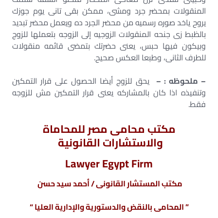
المنقولات بمحضر جرد ومشى، ممكن بقى تانى يوم جوزك
يروح ياخد صوره رسميه من محضر الجرد ده ويعمل محضر تبديد
بالظبط زى جنحه المنقولات الزوجيه إلى الزوجه بتعملها للزوج
وبيكون فيها حبس، يعنى حضرتك بتمضى قائمه منقولات
للطرف الثانى، وطبعا العكس صحيح.
– ملحوظه : –
يحق للزوج أيضا الحصول على قرار التمكين
وتنفيذه اذا كان بالمشاركه يعنى قرار التمكين مش للزوجه
فقط.
مكتب محامى مصر للمحاماة
والاستشارات القانونية
Lawyer Egypt Firm
مكتب المستشار القانونى / أحمد سيد حسن
” المحامى بالنقض والدستورية والإدارية العليا “