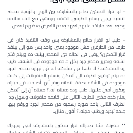
– لو قرار التمكين صادر بالمشاركه بين الزوج والزوجة محضر
التنفيذ بيجى يسلم الطرفين الشقه ويمشى مع الف سلامه
وطبعا بعد ماياخد عليهم تعهد بعدم التعرض بعضهم لبعض.
– طيب لو القرار طالع بالمشاركه بس وقت التنفيذ كان فى
طرف من الطرفين مش موجود يعنى واحد بس هو إلى بينفذ
قرار التمكين؟ يبقى فى الحاله دى المحضر بيثبت ده وبيتم فتح
الشقه وتحرير محضر جرد بكل حاجه موجوده فى الشقه.. طيب
ايه المشكله..؟ لا طبعا فى مشكله انه فى نهايه محضر الجرد
ده بيتم توقيع الطرف الى أتمكن وتسلم المنقولات إلى كانت
موجوده فى الشقه بصفة الامانه ويقر أنها أصبحت فى حيازته
ويكون آمين عليها.. طيب وده معناه ايه..؟ معناه أن إلى أتمكن
يعتبر كده مضى للطرف الثانى على قايمه منقولات وسهل جدا
الطرف الثانى ياخد صوره رسميه من محضر الجرد ويرفع بيها
جنحه تبديد ويطلب حجته..؟ أقول مثال..
** حضرتك مثلا صدرلك قرار تمكين بالمشاركه انتى وجوزك
وحبيتى تنفذى نزل معاكى المحضر فتحتو الشقه سلمك