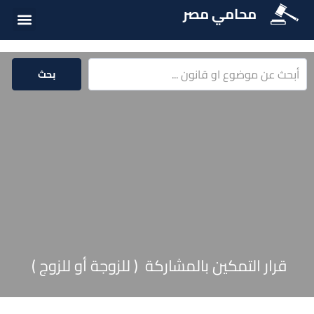
محامي مصر
أسئلة شائع
الخدمات الق
المكتبة الق
بحث
قرار التمكين بالمشاركة ( للزوجة أو للزوج )