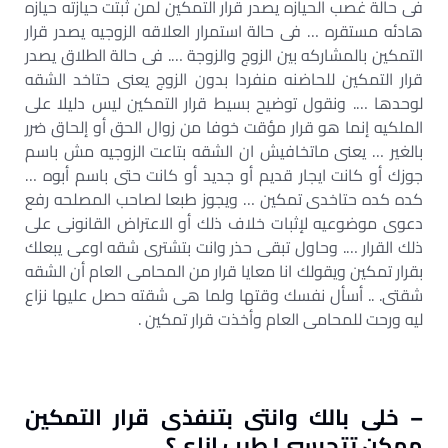
فى حالة غصب الحيازه يصدر قرار التمكين لمن ثبتت حيازته حيازه
هادئه مستقره … فى حالة استمرار العلاقه الزوجيه يصدر قرار
التمكين بالمشاركه بين الزوج والزوجة …. فى حالة الطلاق يصدر
قرار التمكين للحاضنه منفردا بدون الزوج يعنى حتاخد الشقه
لوحدها …. ونقول توضيح بسيط قرار التمكين ليس دليلا على
الملكيه إنما هو قرار مؤقت خوفا من زوال الحق أو إلحاق ضرر
بالغير … يعنى ماتخافيش ان الشقه بتاعت الزوجيه مش باسم
جوزك أو كانت ايجار قديم أو جديد أو كانت حتى باسم أبوه …
كده كده حتاخدى تمكين … ويجوز طبعا لصاحب المصلحه رفع
دعوى موضوعيه لإثبات خلاف ذلك أو الاعتراض القانونى على
ذلك القرار …. وحاول تبقى حذر وانت بتشترى شقه اوعى يبعلك
بقرار تمكين ويقولك انا معايا قرار من المحامى العام أن الشقه
شقتى. .. أسأل نفسك وقتها ولما هى شقته حصل عليها نزاع
ليه ورحت للمحامى العام وأخذت قرار تمكين .
– خلى بالك وانتى بتنفذى قرار التمكين
ممكن تتحبسى! طيب ازاى؟