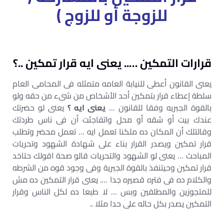
للزوجة أو للزوج )
قرارات التمكين ….. يعنى ايه قرار تمكين ..؟
يعنى القانون أعطى للنيابة العامه متمثله فى المحامى العام
سلطة إعطاء قرار بتمكين أحد الأشخاص من شىء من حقه ولو
بالقوة الجبريه وفقا للقانون …
يعنى ايه ؟
يعنى لو حضرتك
عندك بيت أو شقه أو محل واتفاجئت أن فى ناس طردتك
وقالتلك أن المكان ده ملكنا تعمل ايه … تعمل محضر وتطلب
قرار تمكين ويصدر القرار بناء على شهادة الشهود وتحريات
المباحث … يعنى لو الشهود والتحريات قالو صحة اقولك حتاخد
قرار تمكين وحيتنفذ بالقوة الجبرية وفى وجود قوه من الشرطه
والكلام ده فى فتره قصيره جدا …. يعنى قرار التمكين ده مش
للمتجوزين والمطلقين وبس … لا طبعا ده لكل الناس وقرار
التمكين يصدر بكل حاله على حدا مثلا ..