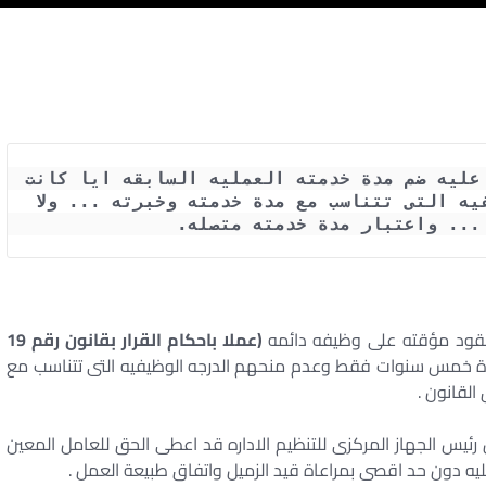
قرار تثبيت العامل بعقد مؤقت يترتب عليه ضم مدة خدمته العمليه السابقه ايا كانت 
مدتها ...وله الحق في الدرجه الوظيفيه التى تتناسب مع مدة خدمته وخبرته ... ولا 
... واعتبار مدة خدمته متصله.
عقود مؤقته على وظيفه دائمه
(عملا باحكام القرار بقانون رقم 19
دة خمس سنوات فقط وعدم منحهم الدرجه الوظيفيه التى تتناسب مع
لقانون .
رئيس الجهاز المركزى للتنظيم الاداره قد اعطى الحق للعامل المعين
ه دون حد اقصى بمراعاة قيد الزميل واتفاق طبيعة العمل .