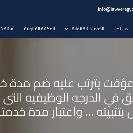
info@lawyeregyp
من نحن
الخدمات القانونية
المكتبة القانونية
أسئلة ش
 مؤقت يترتب عليه ضم مدة خد
حق في الدرجه الوظيفيه التى
ل بتثبيته … واعتبار مدة خدمت