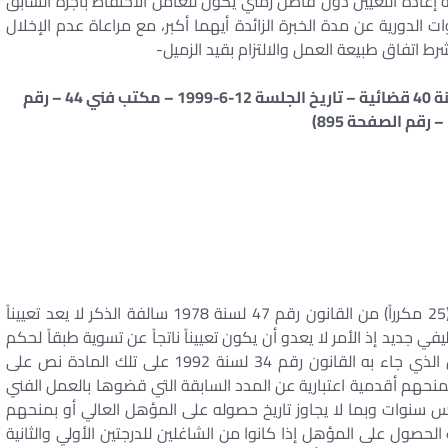
إعادة التعيين دون فاصل زمني يكون للعامل الاحتفاظ بأجره السابق
ت الدورية عن مدة الخبرة الزائدة أيهما أكبر، مع مراعاة عدم الإخلال
 اتفاق طبيعة العمل والالتزام بقيد الزميل-
( المحكمة الإدارية العليا – الطعن رقم 4094 – لسنة 40 قضائية – تاريخ الجلسة 12-6-1999 – مكتب فني 44 – رقم
ومن حيث إن المادة تعيين العامل طبقاً لحكم المادة (25 مكرراً) من القانون رقم 47 لسنة 1978 سالفة الذكر لا يعد تعييناً
جديد إذ الأمر لا يعدو أن يكون تعييناً ناتجاً عن تسوية طبقاً لحكم
المادة (25 مكرراً)، وليس أول على ذلك من أن التعديل الذي جاء به القانون رقم 34 لسنة 1992 على تلك المادة نص على
 بمنحهم أقدمية اعتبارية عن المدد السابقة التي قضوها بالعمل الفني
س سنوات وبما لا يجاوز تاريخ حصوله على المؤهل العالي أو بمنحهم
حصول على المؤهل إذا كانوا من الشاغلين للدرجتين الأولي والثانية