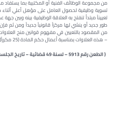
تسوية وظيفية لحصول العامل على مؤهل أعلي أثناء خدم
تعييناً مبتدأ تنفتح به العلاقة الوظيفية بينه وبين جه
طور جديد أو ينشي لها مركزاً قانونياً جديداً ومن ثم ف
من المقصود بالتعيين في مفهوم قوانين منح العلاوات ال
– هذه العلاوات بمناسبة أعمال حكم المادة (25 مكرراً) المشار إليها.
( الطعن رقم 5913 – لسنة 49 قضائية – تاريخ الجلسة 23-12-2006 – مكتب فني 52 – رقم الجزء 1 – رقم الصفحة 208 )