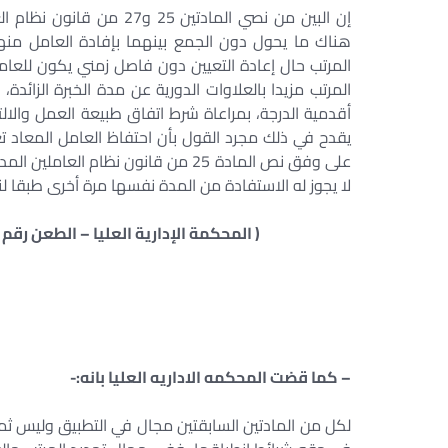
إن البين من نصي المادتين 
هناك ما يحول دون الجمع بينهما بإفادة العامل من
المرتب حال إعادة التعيين دون فاصل زمني يكون للعامل
المرتب مزيدا بالعلاوات الدورية عن مدة الخبرة الزائد
يقدح في ذلك مجرد القول بأن احتفاظ العامل المعاد ت
على وفق نص المادة 25 من قانون نظام 
لا يجوز له الاستفادة من المدة نفسها مرة أخرى طبقا لنص المادة 27 من 
( المحكمة الإدارية العليا – الطعن رقم 2456 – لسنة 49 قضائية – تاريخ الجلسة 3-3-2012 -)
– كما قضت المحكمه الاداريه العليا بانه:-
لكل من المادتين السابقتين مجال في التطبيق وليس ثم