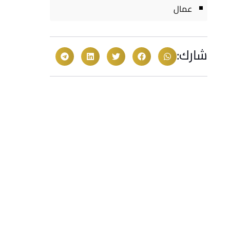
عمال
شارك: