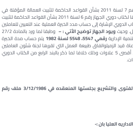
– وأصدر الجهاز المركزي للتنظيم والإدارة كتابا دوريا رقم 7 لسنة 2011 بشأن القواعد الحاكمة لتثبيت العمالة المؤقتة في
الجهاز الإداري في الدولة.وجاء في الكتاب الدوري .. إلحاقا لكتاب دوري الجهاز رقم 6 لسنة 2011 بشأن القواعد الحاكمة لتثبيت
اب الدوري الإشارة إلى حساب مدد الخبرة العملية عند التعيين للعاملين
ل. وحيث
ويود الجهاز توضيح الأتي : –
وطبقا لما ورد بالمادة 27/2
نمية الإدارية
رقمي 5547، 5548 لسنة 1982
يتم حساب مدة الخبرة
اة قيد الزميلواتفاق طبيعة العمل التي تقررها لجنة شئون العاملين
ويمنح العامل عن كل سنة منهذه السنوات علاوة بحد أقصى 5 علاوات وذلك خلافا لما ذكر بالبند الرابع من الكتاب الدوري
– وهو ما انتهت اليه الجمعيه العموميه لقسم الفتوى والتشريع بجلستها المنعقده في 3/12/1986 ملف رقم
اريه العليا بان :-