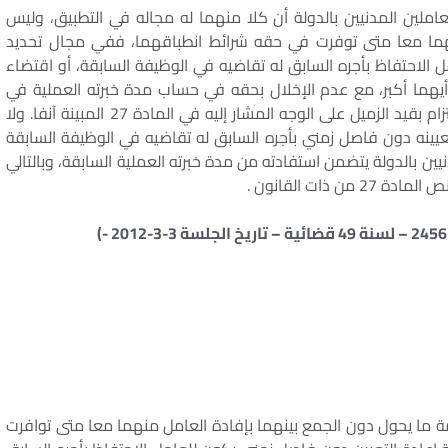
25 و27 من قانون نظام العاملين المدنيين بالدولة أن كلا منهما له مجاله في التطبيق، وليس
هما معا متى توفرت في حقه شرائط انطباقهما، ففي مجال تحديد
 الاحتفاظ بأجره السابق له تقاضيه في الوظيفة السابقة، أو اقتضاء
ة، أيهما أكبر، مع عدم الإخلال بحقه في حساب مدة خبرته العملية في
أقدمية الدرجة، بمراعاة شرط اتفاق طبيعة العمل والالتزام بقيد الزميل على الوجه المشار إليه في المادة 27 المبينة آنفا. ولا
عيينه دون فاصل زمني بأجره السابق له تقاضيه في الوظيفة السابقة
العاملين المدنيين بالدولة يتضمن استفادته من مدة خبرته العملية السابقة، وبالتالي
ذات القانون .
ة ما يحول دون الجمع بينهما بإفادة العامل منهما معا متى توافرت