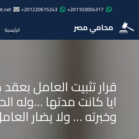
t.net
201220615243+
201103004317+
محامي مصر
الرئيسية
قرار تثبيت العامل بعقد
ايا كانت مدتها …وله ال
وخبرته … ولا يضار العام