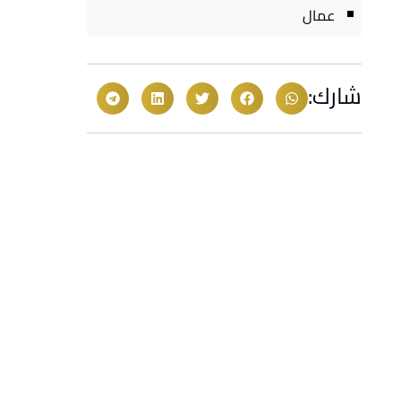
عمال
شارك: