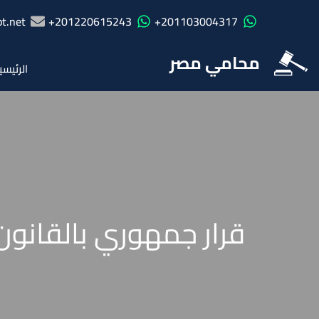
t.net
201220615243+
201103004317+
محامي مصر
الرئيسي
قرار جمهوري بالقانون رقم 19 لسنة 2014 بإنشاء مجلس 