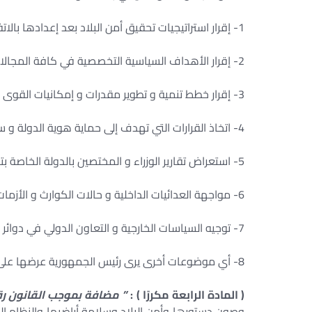
1- إقرار استراتيجيات تحقيق أمن البلاد بعد إعدادها بالاتفاق مع الجهات المعنية بالدولة .
2- إقرار الأهداف السياسية التخصصية في كافة المجالات لوزارات الدولة المختلفة .
3- إقرار خطط تنمية و تطوير مقدرات و إمكانيات القوى الشاملة للدولة المقدمة من الحكومة .
4- اتخاذ القرارات التي تهدف إلى حماية هوية الدولة و سيادتها و استقلالها و مكانتها الإقليمية و الدولية .
5- استعراض تقارير الوزراء و المختصين بالدولة الخاصة بتحديد مصادر العدائيات و المخاطر و التهديدات .
6- مواجهة العدائيات الداخلية و حالات الكوارث و الأزمات القومية بشتى أنواعها ، و اتخاذ ما يلزم لاحتوائها و إزالة آثارها .
7- توجيه السياسات الخارجية و التعاون الدولي في دوائر اهتمام الأمن القومي المصري .
8- أي موضوعات أخرى يرى رئيس الجمهورية عرضها على المجلس .
( المادة الرابعة مكررًا ) :
” مضافة بموجب القانون رقم 166 لسنة 20
وصون دستورها وأمن البلاد وسلامة أراضيها والنظام 