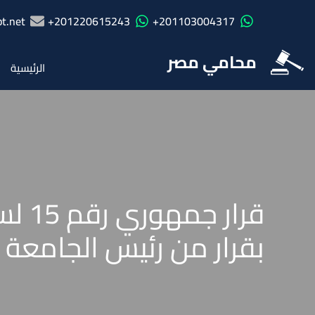
t.net
201220615243+
201103004317+
محامي مصر
الرئيسية
بقرار من رئيس الجامعة