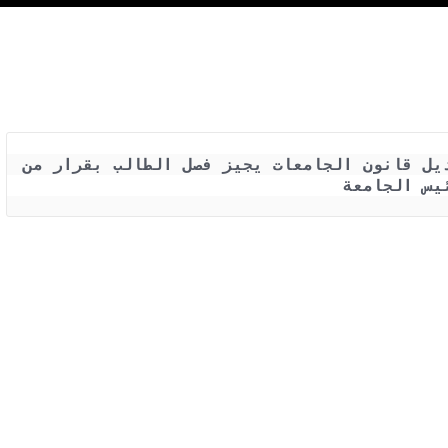
قرار جمهوري رقم  15 لسنة 2014 بتعديل قانون الجامعات يجيز فصل الطالب بقرار من 
يس الجامعة