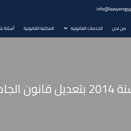
info@lawyeregyp
من نحن
الخدمات القانونية
المكتبة القانونية
أسئلة ش
قرار جمهوري رقم 15 لسنة 2014 بت