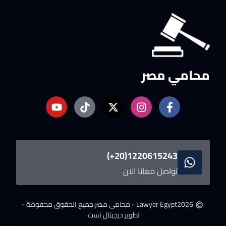
محامي مصر
1220615243(20+)
تواصل معانا الان
2026
Lawyer Egypt - محامى مصر.
جميع الحقوق محفوظة -
تطوير ديجيتال نست.