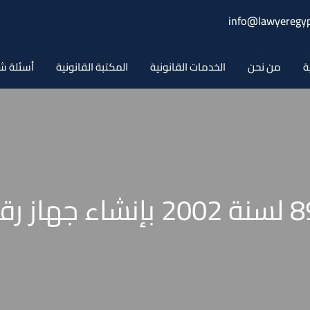
info@lawyeregyp
ة
من نحن
الخدمات القانونية
المكتبة القانونية
أسئلة ش
قرار رئيس الوزراء رقم 898 لس