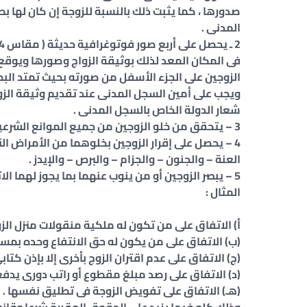
صدورها ، كما يثبت ذلك بالنسبة للزوجة إن كان لها ب
المدنى .
فى المكان المعد لذلك بوثيقة الزواج وصورها ويوقع
الزوجين على الجزء الأسفل من صورته بحيث تمتد الب
شعار الدولة الخاص بالسجل المدنى .
3 – يتحقق من خلو الزوجين من جميع الموانع الشرعية والقانونية بعد تبصرتهما بهذه الموانع .
4 – يحصل على إقرار الزوجين بخلوهما من الأمراض التى تجيز التفريق ، بعد تبصرتهما بهذه الأمراض ، وخاصة :
العنة – والجنون – والجزام – والبرص – والإيدز .
5 – يبصر الزوجين أو من ينوب عنهما بما يجوز لهما 
المثال :
أ) الاتفاق على من تكون له ملكية منقولات منزل الزو
(ب) الاتفاق على من يكون له حق الانتفاع وحده بمسكن
(ج) الاتفاق على عدم اقتران الزوج بأخرى إلا بإذن كتاب
(د) الاتفاق على رصد مبلغ مقطوع أو راتب دورى يدفعه 
(هـ) الاتفاق على تفويض الزوجة فى تطليق نفسها .