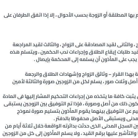
ها المطلقة أو الزوجة بحسب الأحوال ، إلا إذا اتفق الطرفان على
 والثانى لقيد المصادقة على الزواج ، والثالث لقيد المراجعة
قيد طلبات إيقاع الطلاق وإجراءات ندب الحكمين ، ويتسلم هذه
ا يجب على المأذون أن يسلمه إلى المحكمة بإيصال .
مرفقة بهذا القرار – وثائق الزواج وإشهادات الطلاق والرجعة
 وثلاث صور ، يسلم لكل من الزوجين صورة والثالثة لأمين
يثبت كافة ما يتخذه من إجراءات التحكيم المشار إليها فى المادة
ه ويكون ذلك من أصل وصورة ، فإذا تم التوفيق بين الزوجين يستبقى
كيم عن التوفيق بينهما يقوم المأذون بتسليم صورة نموذج
مدنى ويستبقى الأصل محفوظا بالدفتر .
ن السجل المدنى الذى حدثت بدائرته الواقعة خلال ثلاثة أيام من
التأشير عليها برقم القيد ، ولا يسلم المأذون إلى كل من الزوجين