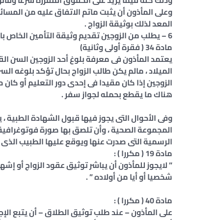
وذلك كله فيما يزيد على الحقوق المقررة شرعا وقانون
وعلى المأذون أن يثبت ماتم الاتفاق عليه من المسائل ا
المعد لذلك بوثيقة الزواج .
6 – يطلب من الزوجين تقديم وثيقة التأمين الخاص بالأسرة وفقا لأحكام القرار الذى يصدر فى هذا الشأن .
مادة 34 ( فقرة أولى وثانية)
يعتمد المأذون فى معرفة بلوغ أحد الزوجين السن الق
الميلاد ، مالم يكن طالب الزواج بحال تؤكد بلوغه ال
الزوجين إذا كان مقيدا فى إحدى دور التعليم أو كان 
هناك ما يقطع بحمله لجواز سفر .
وفى الأحوال التى يجوز فيها قبول الشهادة الطبية 
المجموعة الصحية ، وأن تلصق بها صورة فوتوغرافية ح
الرسمية التى صدرت عنها ويوقع عليها الطبيب الذى أ
مادة 19 ( مكررا ) :
” لايجوز للمأذون أن يباشر توثيق عقود الزواج أو إشه
شخصيا أو أيا من أولاده ” .
مادة 40 ( مكررا ) :
على المأذون – عند طلب توثيق الطلاق – أن يتبع الإجرا