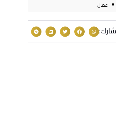
عمال
شارك: