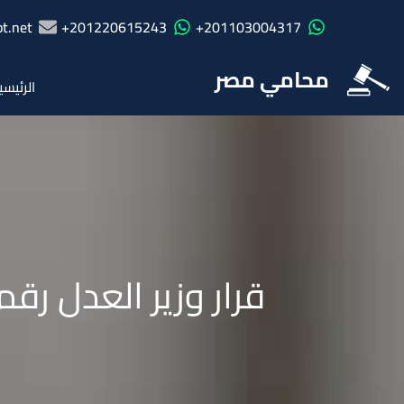
t.net
201220615243+
201103004317+
محامي مصر
الرئيسي
قرار وزير العدل رقم 1727 لسنة 2000 بشأن تعديل لائحة المأذون