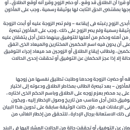
أو قررا أن الطلاق قد وقع ، أو حضر الزوج وقرر أنه أوقع الطلاق ، أو
ها بمقتضى الحق الثابت لها بوثيقة رسمية ، وجب على المأذون
وأبدى الزوج رغبته فى إيقاعه – ولم تصر الزوجة عليه أو أبدت الزوجة
يقة رسمية ولم يصر الزوج على ذلك ، وجب على المأذون تبصرة
م من أهله وحكم من أهلها للتوفيق بينهما خلال أجل يتفقان عليه
 على أن يدون فيه اسم الحكمين المختارين والميعاد الذى اتفق
كمين ، ولطالب إيقاع الطلاق أو الزوجين مد ميعاد إجراء التوفيق
حالة إلا إذا عجز الحكمان عن التوفيق أو تحققت إحدى الحالات
ثيقه أو حضرت الزوجة وحدها وطلبت تطليق نفسها من زوجها
مأذون – بعد تبصرة الطالب بمخاطر الطلاق ودعوته إلى اختيار
لى يد محضر بعزم زوجه على الطلاق وباسم الحكم الذى اختاره ،
لتوفيق خلال أجل مناسب من تاريخ وصول الإخطار إليه ، ويكون
ى الإعلانات فيه ، فإن كانت الوثيقة سابقة على تدوين هذا البيان
فى ذلك الاستعانة برجال الإدارة ، للتحقق من إخطار الغائب من
كمان عن التوفيق أو تحققت حالة من الحالات المشار إليها فى البند