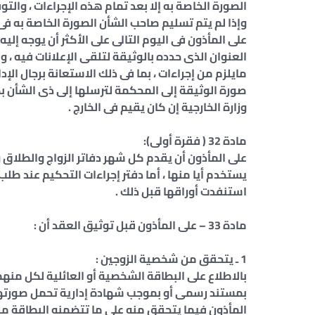
الصورة الخاصة به إلا بعد تمام هذه الإجراءات ، والتو
وإذا لم يتم تسليم صاحب الشأن الصورة الخاصة به ف
على المأذون فى اليوم التالى على الأكثر أن يوجه إ
العنوان الذى حدده بالوثيقة لتلقى الإعلانات فيه ، و
مايلزم من إجراءات ، بما فى ذلك الاستعانة برجال الإد
صورة الوثيقة إلى المحكمة لترسلها إلى ذى الشأن 
وزارة الخارجية إن كان يقيم فى الخارج .
مادة 32 ( فقرة أولى):
على المأذون أن يقدم كل شهر دفاتر الزواج والطلاق وا
يستخدم أيا منها ، أما دفتر إجراءات التحكيم عند طل
استنفدت أوراقها قبل ذلك .
مادة 33 – على المأذون قبل توثيق العقد أن :
1 ـ يتحقق من شخصية الزوجين :
بالاطلاع على البطاقة الشخصية أو العائلية لكل منه
بمستند رسمى أو بموجب شهادة إدارية تحمل صورتها
المأذون فيما يتحقق منه على ما تتضمنه البطاقة من ب