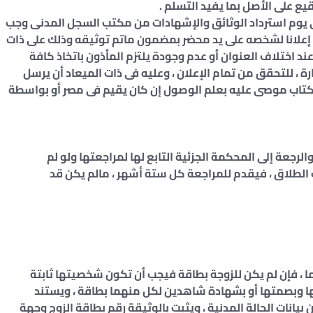
قيع على الأصل بما يفيد التسلم .
ى يوم استرداد الوثائق والإشهادات من مكتب السجل المدنى وجب
ليه إعلانا لشخصه على يد محضر بمضمون ماتم توثيقه وذلك على ذات
عند اختلاف العنوان أو عدم وجودة يلتزم المأذون باتخاذ كافة
ارة ، للتحقق من تمام الإعلان ، وعليه فى ذات الميعاد أن يرسل
بكتاب موصى عليه بعلم الوصول إن كان يقيم فى مصر أو بواسطة
لرجعة إلى المحكمة الجزئية التابع لها لمراجعتها ولو لم
ب الطلاق ، فيقدم للمراجعة كل ستة أشهر ، مالم يكن قد
ما ، فإن لم يكن للزوجة بطاقة فيجب أن تكون شخصيتها ثابتة
 وبصمتها أو بشهادة شاهدين لكل منهما بطاقة ، ويستند
يانات الحالة المدنية ، ويثبت بالوثيقة رقم بطاقة الزوج وجهة