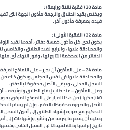
مادة 20 ( فقرة ثالثة ورابعة) :
ويختص بقيد الطلاق والرجعة مأذون الجهة التى تقيم ب
قيده بمعرفة مأذون آخر .
مادة 22 ( الفقرة الأولى) :
يكون لدى كل مأذون خمسة دفاتر ، أحدها لقيد الزواج ،
والمصادقة عليها ، والرابع لقيد الطلاق ، والخامس ل
الدفاتر من المحكمة التابع لها ، وفور انتهاء أى منه
مادة 24 – على المأذون أن يحرر – على النماذج ال
والمصادقة عليها فى نفس المجلس ويكون ذلك من أصل
السجل المدنى ، ويبقى الأصل محفوظا بالدفتر .
وعلى المأذون – عند طلب إيقاع الطلاق وتوثيقه – أن 
40 ( مكررا ) من هذا القرار على النموذج المرفق ب
الأصل والصورة محفوظا بالدفتر ، وإن لم يسفر التح
التحكيم مع صورة إشهاد الطلاق إلى أمين السجل ال
وعليه أن يقدم ما يبرمه من وثائق وإشهادات إلى أمي
تاريخ إبرامها وذلك لقيدها فى السجل الخاص وختمها و