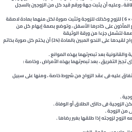
طاقة ، وعليه أن يثبت جهة ورقم قيد كل من الزوجين بالسجل
2 ـ يحصل على أربع صور فوتوغرافية حديثة ( مقاس 4 × 6 ) للزوج وكذلك للزوجة وتثبت صورة لكل منهما بمادة لاصقة
 المأذون على كادرها الأسفل ، وتوضع بصمة إبهام كل من
صمة لتشمل جزءا من ورقة الوثيقة
ويجب على أمين السجل المدنى عند تقديم وثيقة الزواج لقيدها على النحو المبين بالمادة (24) أن يختم كل صورة بخاتم
الاتفاق عليه فى عقد الزواج من شروط خاصة ، ومنها على سبيل
جية .
 الزوجية فى حالتى الطلاق أو الوفاة .
ى من الزوجة .
الزوج لزوجته إذا طلقها بغير رضاها .