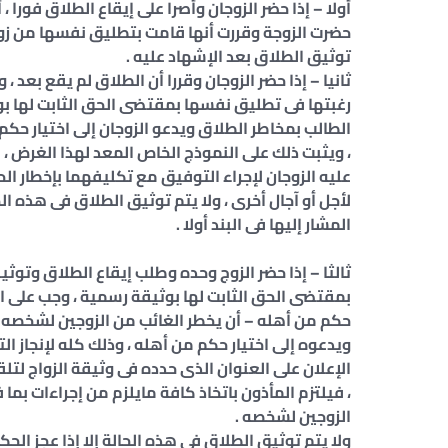
أولا – إذا حضر الزوجان وأصرا على إيقاع الطلاق فورا ، 
حضرت الزوجة وقررت أنها قامت بتطليق نفسها من زوج
توثيق الطلاق بعد الإشهاد عليه .
ثانيا – إذا حضر الزوجان وقررا أن الطلاق لم يقع بعد ، 
رغبتها فى تطليق نفسها بمقتضى الحق الثابت لها بوث
الطالب بمخاطر الطلاق ويدعو الزوجان إلى اختيار حك
، ويثبت ذلك على النموذج الخاص المعد لهذا الغرض ،
عليه الزوجان لإجراء التوفيق مع تكليفهما بإخطار الح
لأجل أو آجال أخرى ، ولا يتم توثيق الطلاق فى هذه ال
المشار إليها فى البند أولا .
ثالثا – إذا حضر الزوج وحده وطلب إيقاع الطلاق وتو
بمقتضى الحق الثابت لها بوثيقة رسمية ، وجب على ال
حكم من أهله – أن يخطر الغائب من الزوجين لشخصه ع
ويدعوه إلى اختيار حكم من أهله ، وذلك كله لإنجاز ا
الإعلان على العنوان الذى حدده فى وثيقة الزواج لتلق
، فيلتزم المأذون باتخاذ كافة مايلزم من إجراءات بما 
الزوجين لشخصه .
ولا يتم توثيق الطلاق فى هذه الحالة إلا إذا عجز الح