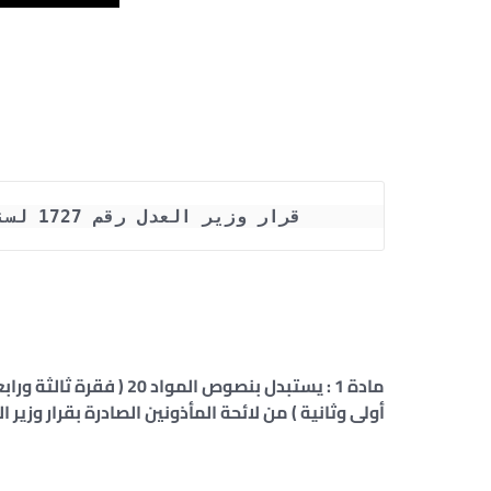
قرار وزير العدل رقم 1727 لسنة 2000 بشأن وضع شروط فى قسيمة الزواج
أولى وثانية ) من لائحة المأذونين الصادرة بقرار وزير العدل المؤرخ 4 يناير 1955 