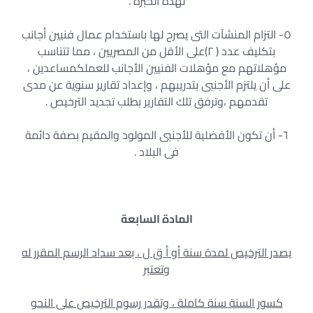
لهذه الخبرة .
٥- التزام المنشآت التى يصرح لها باستخدام عمال فنيين أجانب
بتكليف عدد ( ٢)على الأقل من المصريين ، مما تتناسب
مؤهلاتهم مع مؤهلات الفنيين الأجانب للعملكمساعدين ،
على أن يلتزم الأجنبى بتدريبهم ، وإعداد تقارير سنوية عن مدى
تقدمهم ،وترفق تلك التقارير بطلب تجديد الترخيص .
٦- أن تكون الأفضلية للأجنبى المولود والمقيم بصفة دائمة
فى البلاد .
المادة السابعة
يصدر الترخيص لمدة سنة أو أ ق ل ، بعد سداد الرسم المقرر له
وتعتبر
كسور السنة سنة كاملة ، وتقدر رسوم الترخيص على النحو