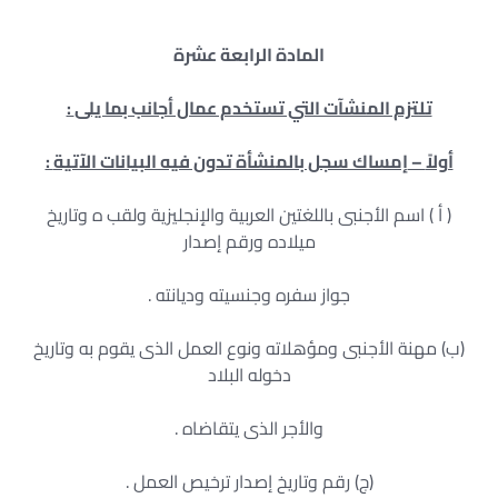
المادة الرابعة عشرة
تلتزم المنشآت التي تستخدم عمال أجانب بما يلى
:
أولاً
–
إمساك سجل بالمنشأة تدون فيه البيانات الآتية
:
( أ ) اسم الأجنبى باللغتين العربية والإنجليزية ولقب ه وتاريخ
ميلاده ورقم إصدار
جواز سفره وجنسيته وديانته .
(ب) مهنة الأجنبى ومؤهلاته ونوع العمل الذى يقوم به وتاريخ
دخوله البلاد
والأجر الذى يتقاضاه .
(ج) رقم وتاريخ إصدار ترخيص العمل .