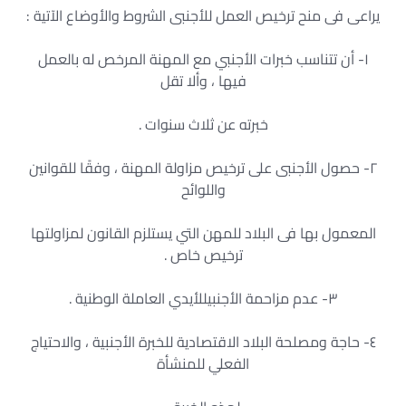
يراعى فى منح ترخيص العمل للأجنبى الشروط والأوضاع الآتية :
١- أن تتناسب خبرات الأجنبي مع المهنة المرخص له بالعمل
فيها ، وألا تقل
خبرته عن ثلاث سنوات .
٢- حصول الأجنبى على ترخيص مزاولة المهنة ، وفقًا للقوانين
واللوائح
المعمول بها فى البلاد للمهن التي يستلزم القانون لمزاولتها
ترخيص خاص .
٣- عدم مزاحمة الأجنبيللأيدي العاملة الوطنية .
٤- حاجة ومصلحة البلاد الاقتصادية للخبرة الأجنبية ، والاحتياج
الفعلي للمنشأة