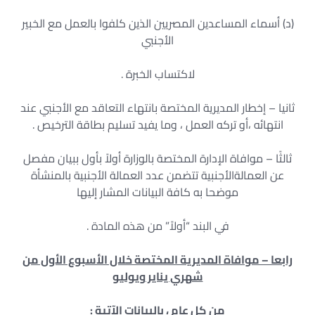
(د) أسماء المساعدين المصريين الذين كلفوا بالعمل مع الخبير
الأجنبي
لاكتساب الخبرة .
ثانيا – إخطار المديرية المختصة بانتهاء التعاقد مع الأجنبي عند
انتهائه ،أو تركه العمل ، وما يفيد تسليم بطاقة الترخيص .
ثالثًا – موافاة الإدارة المختصة بالوزارة أولاً بأول ببيان مفصل
عن العمالةالأجنبية تتضمن عدد العمالة الأجنبية بالمنشأة
موضحا به كافة البيانات المشار إليها
في البند “أولاً” من هذه المادة .
رابعا
–
موافاة المديرية المختصة خلال الأسبوع الأول من
شهري يناير ويوليو
من كل عام ، بالبيانات الآتية
: