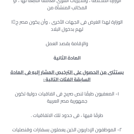
الوزارة المختصة ، ومديريات القوى العاملة التابعة لها ، أو
المكاتب المنشأة من
الوزارة لهذا الغرض فى الجهات الأخرى ، وأن يكون مصر حا
لهم بدخول البلاد
والإقامة بقصد العمل
المادة الثانية
يستثنى من الحصول على الترخيص المشار إليه فى المادة
السابقة الفئات التالية
:
١- المعفيون طبقًا لنص صريح فى اتفاقيات دولية تكون
جمهورية مصر العربية
طرفًا فيها ، فى حدود تلك الاتفاقيات .
٢- الموظفون الإداريون الذين يعملون بسفارات وقنصليات