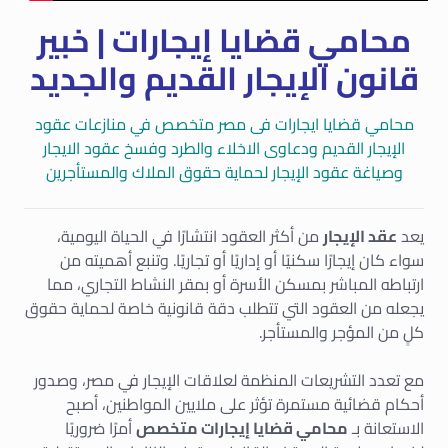
محامي قضايا إيجارات | خبير
قانون الإيجار القديم والجديد
محامي قضايا ايجارات فى مصر متخصص في منازعات عقود
الإيجار القديم ودعاوى الاخلاء والطرد وفسخ عقود الايجار
وصياغة عقود الإيجار لحماية حقوق الملاك والمستأجرين
يعد
عقد الإيجار
من أكثر العقود انتشارًا في الحياة اليومية،
سواء كان إيجارًا سكنيًا أو إداريًا أو تجاريًا. وتنبع أهميته من
ارتباطه المباشر بمسكن الأسرة أو بمقر النشاط التجاري، مما
يجعله من العقود التي تتطلب دقة قانونية خاصة لحماية حقوق
كلٍ من المؤجر والمستأجر.
مع تعدد التشريعات المنظمة لعلاقات الإيجار في مصر، وصدور
أحكام قضائية مستمرة تؤثر على ملايين المواطنين، أصبح
الاستعانة بـ
محامي قضايا إيجارات متخصص
أمرًا ضروريًا