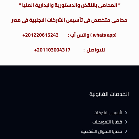
” المحامى بالنقض والدستورية والإدارية العليا “
محامى متخصص فى تأسيس الشركات الاجنبية فى مصر
(whats app ) واتس أب : 201220615243+
للتواصل : 201103004317+
الخدمات القانونية
تأسيس الشركات
قضايا التعويضات
قضايا الاحوال الشخصية