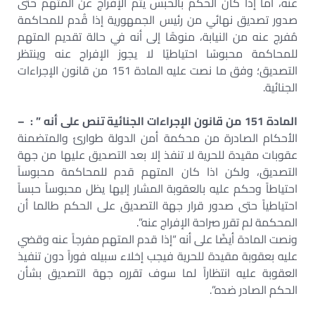
عنه، أما إذا كان الحكم بالحبس يتم الإفراج عن المتهم حتى
صدور تصديق نهائي من رئيس الجمهورية إذا قُدم للمحاكمة
مُفرج عنه من النيابة، منوهًا إلى أنه في حالة تقديم المتهم
للمحاكمة محبوسًا احتياطيًا لا يجوز الإفراج عنه وينتظر
التصديق؛ وفق ما نصت عليه المادة 151 من قانون الإجراءات
الجنائية.
المادة 151 من قانون الإجراءات الجنائية تنص على أنه ” : –
الأحكام الصادرة من محكمة أمن الدولة طوارئ والمتضمنة
عقوبات مقيدة للحرية لا تنفذ إلا بعد التصديق عليها من جهة
التصديق، ولكن اذا كان المتهم قدم للمحاكمة محبوساً
احتياطاً وحكم عليه بالعقوبة المشار إليها يظل محبوساً حبساً
احتياطياً حتى صدور قرار جهة التصديق على الحكم طالما أن
المحكمة لم تقرر صراحة الإفراج عنه”.
ونصت المادة أيضًا على أنه “إذا قدم المتهم مفرجاً عنه وقضي
عليه بعقوبة مقيدة للحرية فيجب إخلاء سبيله فوراً دون تنفيذ
العقوبة عليه انتظاراً لما سوف تقرره جهة التصديق بشأن
الحكم الصادر ضده”.