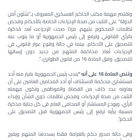
وتقتصر مهمة مكتب الحاكم العسكري المعروف بـ”شئون أمن
الدولة” على التثبت من صحة الإجراءات الخاصة بالأحكام وفحص
تظلمات المحكوم عليهم، فإذا صحت الإجراءت تُعد مُذكرة
بالرأي القانوني وترفع إلى رئيس الجمهورية أو ما ينوب عنه
للتصديق على الأحكام، بينما في حالة وقوع عوار قانوني في
الإجراءات تُعاد محاكمة المتهم من جديد دون إرسالها
للتصديق، وفق المادة 16 من قانون الطوارئ، “.
وتنص المادة 16 على أنه “
يندب رئيس الجمهورية بقرار منه أحد
مستشاري محكمة الاستئناف أو أحد المحامين العامين على أن
يعاونه عدد كاف من القضاة والموظفين وتكون مهمته
التثبت من صحة الإجراءات وفحص تظلمات ذوي الشأن وإبداء
الرأي، ويودع المستشار أو المحامى العام فى كل جناية مذكرة
مسببة برأيه ترفع إلى رئيس الجمهورية قبل التصديق على
الحكم”.
وفى حالة صدور حكم بالغرامة فقط يسددها المتهم ويفرج