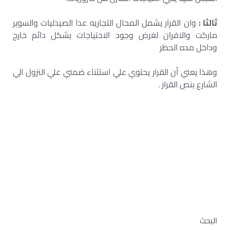
ثالثا :
وان القرار يشمل المحال التجاريه عدا الصيدليات والسوبر
ماركت والافران لغرض وجود الاحتياجات بشكل دائم خارج
وداخل مده الحظر
وهذا يعني أن القرار يحتوي علي استثناء ضمني علي النزول الي
الشارع بنص القرار .
– دفوع حظر التجوال – دفوع الحظر –
دفوع خرق الحظر – خرق حظر التجوال في
مصر
– محضر خرق الحظر – الدفوع فى قضايا الحظر
– محضر الحظر – عقوبة فتح المحلات وقت
الحظر
البحث