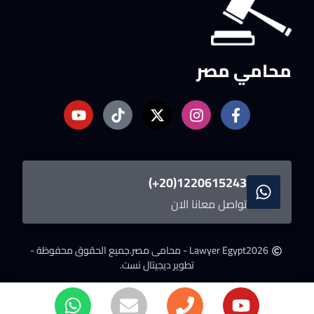
محامي مصر
1220615243(20+)
تواصل معانا الان
2026
Lawyer Egypt - محامى مصر.
جميع الحقوق محفوظة -
تطوير ديجيتال نست.