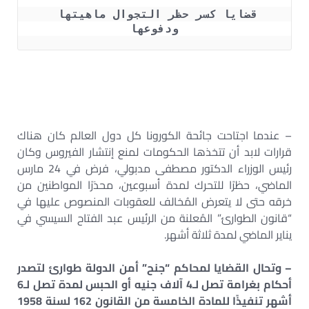
قضايا كسر حظر التجوال ماهيتها 
ودفوعها
– عندما اجتاحت جائحة الكورونا كل دول العالم كان هناك
قرارات لابد أن تتخذها الحكومات لمنع إنتشار الفيروس وكان
رئيس الوزراء الدكتور مصطفى مدبولي، فرض في 24 مارس
الماضي، حظرًا للتحرك لمدة أسبوعين، محذرًا المواطنين من
خرقه حتى لا يتعرض المُخالف للعقوبات المنصوص عليها في
“قانون الطوارئ” المُعلنة من الرئيس عبد الفتاح السيسي في
يناير الماضي لمدة ثلاثة أشهر.
– وتحال القضايا لمحاكم “جنح” أمن الدولة طوارئ لتصدر
أحكام بغرامة تصل لـ4 آلاف جنيه أو الحبس لمدة تصل لـ6
أشهر تنفيذًا للمادة الخامسة من القانون 162 لسنة 1958