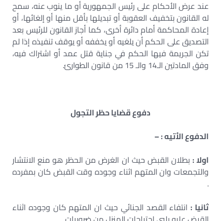
عند عرض الأحكام على رئيس الجمهورية أو ما ينوب عنه، سمح
له القانون بتخفيف العقوبة أو تبديلها بأقل منها أو إلغائها، أو
إعادة المحاكمة أمام دائرة أخرى، كما أجاز القانون للرئيس بعد
التصديق على الحكم أن يلغيه أو يخففه أو يوقف تنفيذه إذا لم
تكن الجريمة فيها الحكم في جناية قتل عمد أو اشتراك فيه،
وفق المادتين الـ14 والـ 15 من قانون الطوارئ.
دفوع قضايا حظر التجول
الدفوع الأتيه : –
اولا :
بطلان القبض حيث ان الغرض من الحظر هو منع الانتشار
والتجمعات وان المتهم اثناء وجوده وقت القبض كان بمفرده
.
ثانيا :
انتفاء القصد الجنائي حيث ان المتهم كان وجوده اثناء
القبض عليه يلبي احتياجات المنزل من ضروريات.