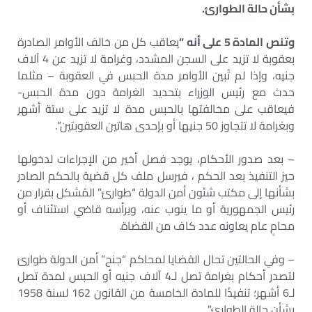
بشأن حالة الطوارئ.
وتنص المادة 5 على أنه “
يعاقب كل من خالف الأوامر الصادرة
بعقوبة لا تزيد على السجن المشدد، وغرامة لا تزيد عن 4 آلاف
جنيه، وإذا لم تُبين الأوامر مدة الحبس في العقوبة – مثلما
حدث مع رئيس الوزراء بتحديد الغرامة دون مدة الحبس-
فيعاقب على مخالفتها بالحبس مدة لا تزيد على ستة أشهر
وبغرامة لا تتجاوز 50 جنيها أو بإحدى هاتين العقوبتين”.
– بعد صدور الأحكام، يوجد فصل أخير من الإجراءات لدخولها
حيز التنفيذ بعد الحكم ، فيرسل ملف كل قضية بالحكم الصادر
بشأنها إلى مكتب شئون أمن الدولة “طوارئ” المُشكل بقرار من
رئيس الجمهورية أو ما ينوب عنه، ويرأسه قاضي استئناف أو
محامٍ عام يعاونه عدد كاف من القضاة.
– وفي الحالتين تحال القضايا لمحاكم “جنح” أمن الدولة طوارئ
لتصدر أحكام بغرامة تصل لـ4 آلاف جنيه أو الحبس لمدة تصل
لـ6 أشهر؛ تنفيذًا للمادة الخامسة من القانون 162 لسنة 1958
بشأن حالة الطوارئ.”.