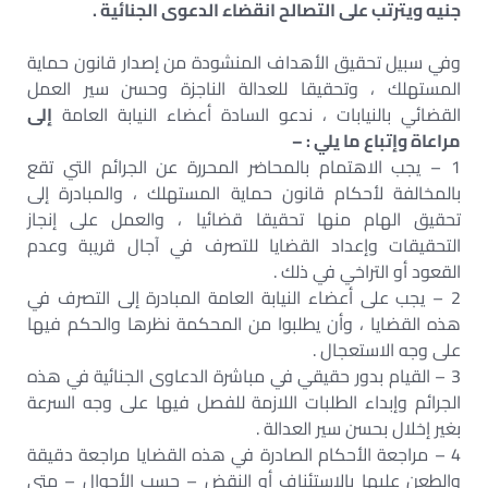
جنيه ويترتب على التصالح انقضاء الدعوى الجنائية .
وفي سبيل تحقيق الأهداف المنشودة من إصدار قانون حماية
المستهلك ، وتحقيقا للعدالة الناجزة وحسن سير العمل
القضائي بالنيابات ، ندعو السادة أعضاء النيابة العامة
إلى
مراعاة وإتباع ما يلي : –
1 – يجب الاهتمام بالمحاضر المحررة عن الجرائم التي تقع
بالمخالفة لأحكام قانون حماية المستهلك ، والمبادرة إلى
تحقيق الهام منها تحقيقا قضائيا ، والعمل على إنجاز
التحقيقات وإعداد القضايا للتصرف في آجال قريبة وعدم
القعود أو التراخي في ذلك .
2 – يجب على أعضاء النيابة العامة المبادرة إلى التصرف في
هذه القضايا ، وأن يطلبوا من المحكمة نظرها والحكم فيها
على وجه الاستعجال .
3 – القيام بدور حقيقي في مباشرة الدعاوى الجنائية في هذه
الجرائم وإبداء الطلبات اللازمة للفصل فيها على وجه السرعة
بغير إخلال بحسن سير العدالة .
4 – مراجعة الأحكام الصادرة في هذه القضايا مراجعة دقيقة
والطعن عليها بالاستئناف أو النقض – حسب الأحوال – متى