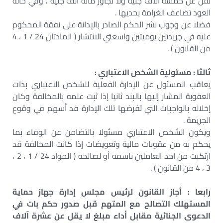
تقل عن خمسة آلاف جنيه ولا تجاوز مائة ألف جنيه ، وفي حالة
العود تضاعف الغرامة بحديها .
فضلا عن وجوب نشر الحكم الصادر بالإدانة على نفقة المحكوم
عليه في جريدتين يوميتين واسعتي الانتشار ( المادتان 24 / 1 ، 4
من القانون ) .
ثالثا : مسئولية الشخص الاعتباري :
يعاقب المسئول عن الإدارة الفعلية للشخص الاعتباري بذات
العقوبة المشار إليها بالبند ثانيا إذا ثبت علمه بالمخالفة وكان
إخلاله بالواجبات التي تفرضها تلك الإدارة قد أسهم في وقوع
الجريمة .
ويكون الشخص الاعتباري مسئولا بالتضامن عن الوفاء بما
يحكم به من عقوبات مالية وتعويضات إذا كانت المخالفة قد
ارتكبت من احد العاملين باسمه أو لصالحه ( المواد 24 / 1 ، 2 ،
3 ، 4 من القانون ) .
رابعا : أجاز القانون لرئيس مجلس إدارة جهاز حماية
المستهلك التصالح مع المتهم قبل صدور حكم بات في
الدعوى الجنائية مقابل أداء مبلغ لا يقل عن عشرة آلاف