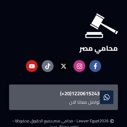
محامي مصر
1220615243(20+)
تواصل معانا الان
2026
Lawyer Egypt - محامى مصر.
جميع الحقوق محفوظة -
تطوير ديجيتال نست.