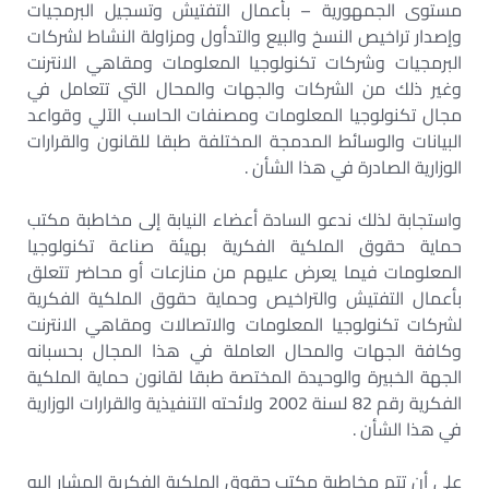
مستوى الجمهورية – بأعمال التفتيش وتسجيل البرمجيات
وإصدار تراخيص النسخ والبيع والتدأول ومزاولة النشاط لشركات
البرمجيات وشركات تكنولوجيا المعلومات ومقاهي الانترنت
وغير ذلك من الشركات والجهات والمحال التي تتعامل في
مجال تكنولوجيا المعلومات ومصنفات الحاسب الآلي وقواعد
البيانات والوسائط المدمجة المختلفة طبقا للقانون والقرارات
الوزارية الصادرة في هذا الشأن .
واستجابة لذلك ندعو السادة أعضاء النيابة إلى مخاطبة مكتب
حماية حقوق الملكية الفكرية بهيئة صناعة تكنولوجيا
المعلومات فيما يعرض عليهم من منازعات أو محاضر تتعلق
بأعمال التفتيش والتراخيص وحماية حقوق الملكية الفكرية
لشركات تكنولوجيا المعلومات والاتصالات ومقاهي الانترنت
وكافة الجهات والمحال العاملة في هذا المجال بحسبانه
الجهة الخبيرة والوحيدة المختصة طبقا لقانون حماية الملكية
الفكرية رقم 82 لسنة 2002 ولائحته التنفيذية والقرارات الوزارية
في هذا الشأن .
على أن تتم مخاطبة مكتب حقوق الملكية الفكرية المشار إليه