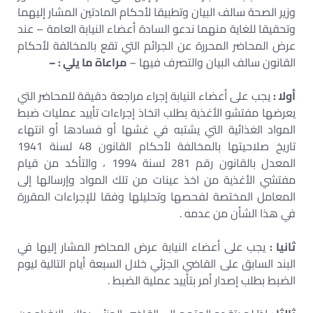
وزير الصحة سالف البيان وتطبيقا لأحكام المادتين المشار إليهما
وتحقيقا للغاية منهما ندعو السادة أعضاء النيابة العامة – عند
عرض المحاضر المحررة عن الجرائم التي تقع بالمخالفة لأحكام
القانون سالف البيان والتصرف فيها –
مراعاة ما يلي : –
أولا :
يجب على أعضاء النيابة إجراء مراجعة دقيقة للمحاضر التي
يعرضها مفتشو الأغذية بطلب اتخاذ إجراءات تأييد عمليات ضبط
المواد الغذائية التي يشتبه في غشها أو فسادها أو انتهاء
تاريخ صلاحيتها بالمخالفة لأحكام القانون 48 لسنة 1941
المعدل بالقانون رقم 281 لسنة 1994 ، والتأكد من قيام
مفتشي الأغذية من اخذ عينات من تلك المواد وإرسالها إلى
المعامل المختصة لفحصها وتحليلها وفقا للإجراءات المقررة
في هذا الشأن من عدمه .
ثانيا :
يجب على أعضاء النيابة عرض المحاضر المشار إليها في
البند السابق على القاضي الجزئي خلال السبعة أيام التالية ليوم
الضبط بطلب إصدار أمر بتأييد عملية الضبط .