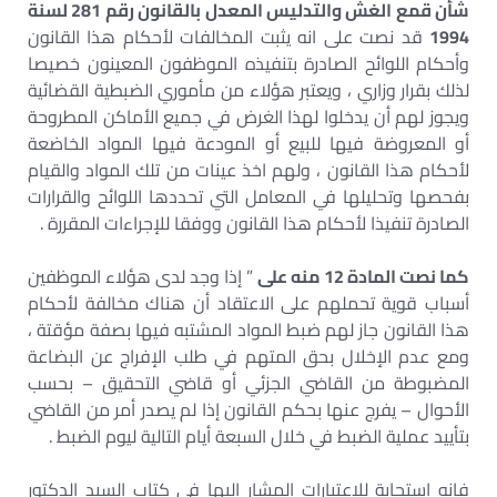
شأن قمع الغش والتدليس المعدل بالقانون رقم 281 لسنة
1994
قد نصت على انه يثبت المخالفات لأحكام هذا القانون
وأحكام اللوائح الصادرة بتنفيذه الموظفون المعينون خصيصا
لذلك بقرار وزاري ، ويعتبر هؤلاء من مأموري الضبطية القضائية
ويجوز لهم أن يدخلوا لهذا الغرض في جميع الأماكن المطروحة
أو المعروضة فيها للبيع أو المودعة فيها المواد الخاضعة
لأحكام هذا القانون ، ولهم اخذ عينات من تلك المواد والقيام
بفحصها وتحليلها في المعامل التي تحددها اللوائح والقرارات
الصادرة تنفيذا لأحكام هذا القانون ووفقا للإجراءات المقررة .
كما نصت المادة 12 منه على
” إذا وجد لدى هؤلاء الموظفين
أسباب قوية تحملهم على الاعتقاد أن هناك مخالفة لأحكام
هذا القانون جاز لهم ضبط المواد المشتبه فيها بصفة مؤقتة ،
ومع عدم الإخلال بحق المتهم في طلب الإفراج عن البضاعة
المضبوطة من القاضي الجزئي أو قاضي التحقيق – بحسب
الأحوال – يفرج عنها بحكم القانون إذا لم يصدر أمر من القاضي
بتأييد عملية الضبط في خلال السبعة أيام التالية ليوم الضبط .
فانه استجابة للاعتبارات المشار إليها في كتاب السيد الدكتور