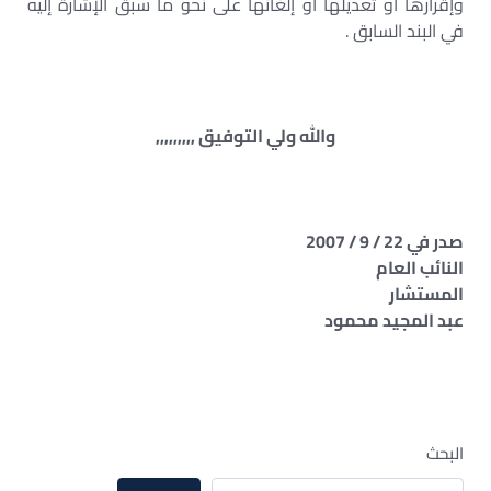
وإقرارها أو تعديلها أو إلغائها على نحو ما سبق الإشارة إليه
في البند السابق .
والله ولي التوفيق ,,,,,,,,,
صدر في 22 / 9 / 2007
النائب العام
المستشار
عبد المجيد محمود
البحث