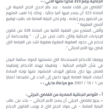
الجنائية برقم 323 مكررا نصها الآتي : –
“للقاضي من تلقاء نفسه ، عند نظر احدي الجنح المبينة في
المادة 323 أن يصدر فيها أمرا جنائيا ، وذلك إذا تغيب المتهم
عن الحضور رغم إعلانه ، ولم تكن النيابة العامة قد طلبت توقيع
أقصي العقوبة ”
وألغى المشرع نص الفقرة الثانية من المادة 328 من قانون
الإجراءات الجنائية والتي كانت تنص على أن : ” وللمحكمة أن
تحكم في حدود العقوبة المقررة بعقوبة اشد من الغرامة التي
قضى بها الأمر الجنائي “.
ووفقا للأحكام المستحدثة التي تضمنتها المواد سالفة البيان
في شأن الأوامر الجنائية ، وتطبيقا لهذه الأحكام وتنظيما
للعمل بها حتى يتحقق الهدف المنشود منها نوجه السادة
أعضاء النيابة العامة إليها داعين إلى البدء في تنفيذها اعتبارا
من 1 / 10 / 2007
مع مراعاة ما يلي : –
أ – الأوامر الجنائية الصادرة من القاضي الجزئي :
+ يجوز للقاضي الجزئي أن يصدر الأمر الجنائي – بناء على طلب
النيابة العامة – في مواد الجنح التي لا يوجب القانون الحكم