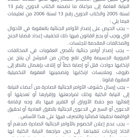
النيابة العامة إلى مراعاة ما تضمنه الكتاب الدورى رقم 13
لسنة 2005 والكتاب الدورى رقم 13 لسنة 2006 من تعليمات
فيما يلي :
– يجب الحرص على إصدار الأوامر الجنائية بالعقوبة في الأحوال
التي يوجب أو يجيز القانون فيها ذلك لتخفيف إعداد قضايا الجنح
والمخالفات المقدمة للجلسات .
– يجب إصدار أوامر جنائية بأقصى العقوبات في المخالفات
المرورية الجسيمة والتي تقع وكان من المرشح أن ينتج عن
ارتكابها حوادث قتل أو إصابة خطأ أو إتلاف بإهمال بالنظر إلى
ظروف وملابسات ارتكابها وتضمينها العقوبة التكميلية
المقررة قانونا .
– يجب إرسال كشوف الأوامر الجنائية الصادرة من أعضاء النيابة
إلى النيابة الكلية وذلك لمراجعتها وإقرارها أو تعديلها أو
إلغائها مع حفظ الأوراق أو التقرير فيها بالا وجه لإقامة
الدعوى أو السير في الدعوى الجنائية بالطرق العادية أو تحقيق
الواقعة تحقيقا قضائيا والتصرف فيها على هذا الأساس .
– يجب عدم إعلان الخصوم بالأوامر الجنائية الصادرة ضدهم أو
اتخاذ إجراءات تنفيذها إلى حين مراجعة النيابة الكلية لها