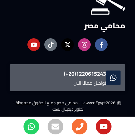
محامي مصر
1220615243(20+)
تواصل معانا الان
2026
Lawyer Egypt - محامى مصر.
جميع الحقوق محفوظة -
تطوير ديجيتال نست.