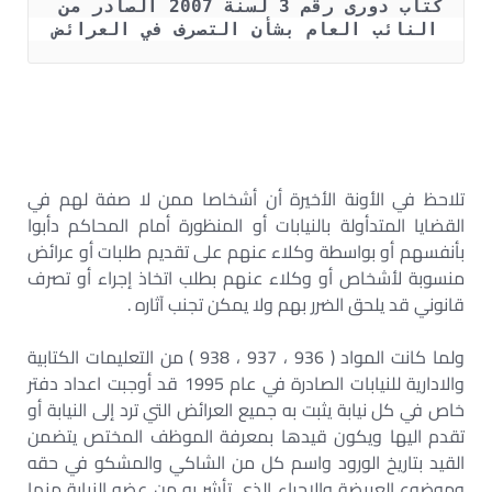
كتاب دورى رقم 3 لسنة 2007 الصادر من 
النائب العام بشأن التصرف في العرائض
تلاحظ في الأونة الأخيرة أن أشخاصا ممن لا صفة لهم في
القضايا المتدأولة بالنيابات أو المنظورة أمام المحاكم دأبوا
بأنفسهم أو بواسطة وكلاء عنهم على تقديم طلبات أو عرائض
منسوبة لأشخاص أو وكلاء عنهم بطلب اتخاذ إجراء أو تصرف
قانوني قد يلحق الضرر بهم ولا يمكن تجنب آثاره .
ولما كانت المواد ( 936 ، 937 ، 938 ) من التعليمات الكتابية
والادارية للنيابات الصادرة في عام 1995 قد أوجبت اعداد دفتر
خاص في كل نيابة يثبت به جميع العرائض التي ترد إلى النيابة أو
تقدم اليها ويكون قيدها بمعرفة الموظف المختص يتضمن
القيد بتاريخ الورود واسم كل من الشاكي والمشكو في حقه
وموضوع العريضة والاجراء الذي تأشر به من عضو النيابة منها