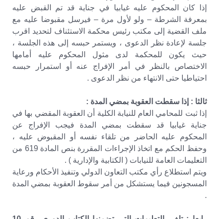
إذا كان المحكوم عليه غيابيا في جناية قد تم القبض عليه
بمعرفة الشرطة – ولو لأول مرة – فيرسل مقبوضا عليه مع
ملف القضية إلى مكتب رئيس محكمة الاستئناف لتحديد اقرب
جلسة لإعادة نظر الدعوى ، ويستمر حبسه إلى هذه الجلسة ،
حيث يكون للمحكمة لدى مثول المحكوم عليه أمامها
الاختصاص بالنظر في أمر الإفراج عنه أو استمرار حبسه
احتياطيا حتى الانتهاء من نظر الدعوى .
ثالثا : إذا سقطت العقوبة بمضي المدة :
إذا ثبت للمحامي العام للنيابة الكلية أن العقوبة المقضي بها في
جناية غيابيا قد سقطت بمضي المدة فيجب الإفراج عن
المحكوم عليه الحاضر من تلقاء نفسه أو المقبوض عليه ،
وحفظ الحكم مع اتخاذ الإجراءات المقررة بنص المادة 619 من
التعليمات العامة للنيابات ( الكتابية والإدارية ) .
ويتم استطلاع رأي مكتب التعاون الدولي وتنفيذ الأحكام ورعاية
المسجونين فيما يستشكل من أمر سقوط العقوبة بمضي المدة
.
رابعا : تلغى التعليمات التي تضمنها الكتاب الدورى رقم 10