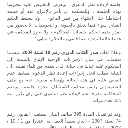
جلسة لإعادة نظر الدعوى ، ويعرض المقبوض عليه محبوسا
بهذه الجلسة ، وللمحكمة أن تأمر بالإفراج عنه أو حبسه
احتياطيا حتى الانتهاء من نظر الدعوى ، ولا يسقط الحكم
الغيابي سواء فيما يتعلق بالعقوبة أو التعويضات إلا بحضور من
صدر ضده الحكم جلسات المحاكمة ، ولا يجوز للمحكمة في
هذه الحالة التشديد عما قضى به الحكم الغيابي “.
ونفاذا لذلك
صدر الكتاب الدورى رقم 10 لسنة 2004
متضمنا
تعليمات في شأن الإجراءات الواجبة الإتباع بالنسبة إلى
المحكوم عليه غيابيا في جناية الذي يتقدم من تلقاء نفسه إلى
النيابة بطلب اتخاذ إجراءات إعادة نظر الدعوى مفادها عدم
القبض عليه في هذه الحالة وإرساله مفرجا عنه مع ملف
القضية إلى رئيس محكمة الاستئناف لتحديد جلسة ، ويقدم
للمحاكمة مفرجا عنه لإعادة نظر الدعوى حتى وان تكرر منه
ذلك لعدة مرات .
وقد تم تعديل المادة 395 سالف البيان بمقتضى القانون رقم
74 لسنة 2007 – الذي سيبدأ العمل به اعتبارا من 1 / 10 /
2007 – بإضافة فقرة ثانية
إليها نصها الآتي : –