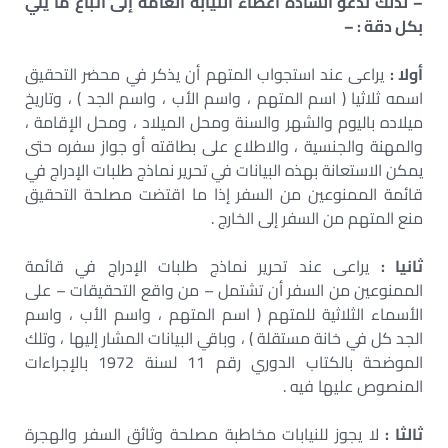
– لذلك ندعو السادة أعضاء النيابة العامة إلى اتباع ما يلي
بكل دقة : –
أولا :
يراعى عند استجواب المتهم أن يذكر في محضر التحقيق
اسمه ثلاثيا ( اسم المتهم ، واسم الأب ، واسم الجد ) ، وتاريخ
ميلاده باليوم والشهر والسنة ومحل الميلاد ، ومحل الإقامة ،
والمهنة والجنسية ، والاطلاع على بطاقته أو جواز سفره حتى
يمكن الاستعانة بهذه البيانات في تحرير نماذج طلبات الإدراج في
قائمة الممنوعين من السفر إذا ما اقتضت مصلحة التحقيق
منع المتهم من السفر إلى الخارج .
ثانيا :
يراعى عند تحرير نماذج طلبات الإدراج في قائمة
الممنوعين من السفر أن تشتمل – من واقع التحقيقات – على
الأسماء الثلاثية للمتهم ( اسم المتهم ، واسم الأب ، واسم
الجد كل في خانة مستقلة ) ، وباقي البيانات المشار إليها ، وتلك
الموضحة بالكتاب الدوري رقم 11 لسنة 1972 بالإجراءات
المنصوص عليها فيه .
ثالثا :
لا يجوز للنيابات مخاطبة مصلحة وثائق السفر والهجرة