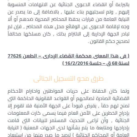
بالبراءة أو انقضاء الدعوى الجنائية عن الاتهامات المنسوبة
إليهم , وتم تسجليهم بناء عليها , بالاضافة إلى ما يصدر عن
النيابة العامة من قرارات بحفظ المحاضر المحررة ضدهم أو ألا
وجه لإقامة الدعوى عن الوقائع محل هذه المحاضر , فإن لم
تبادر الجهة الإدارية إلى الالتزام بذلك , كان مسلكها مخالفاً
لصحيح حكم القانون .
( فى هذا المعنى محكمة القضاء الإدارى – الطعن 77626
لسنة 68 ق – جلسة 16/2/2016 )
طرق محو التسجيل الجنائى
ولما كان الحفاظ على حريات المواطنين واحترام الأحكام
القضائية الصادرة لصالحهم أو القواعد القانونية الحاكمة التى
تمنح لهم حقاً , يفرض قيوداً على الجهة الأمنية فلا تقوم إلا
بإدراج الخطرين على الأمن العام فيما يسمى كارت المعلومات
الجنائية , وأن تراعى التحديث المستمر للبيانات التى قامت
بإدراجها ومتابعة ما يتم بشأنها لدى الجهات المعنية ( النيابة
العامة أو المحاكم الجنائية ) لرصد ما صدر منها من استبعاد