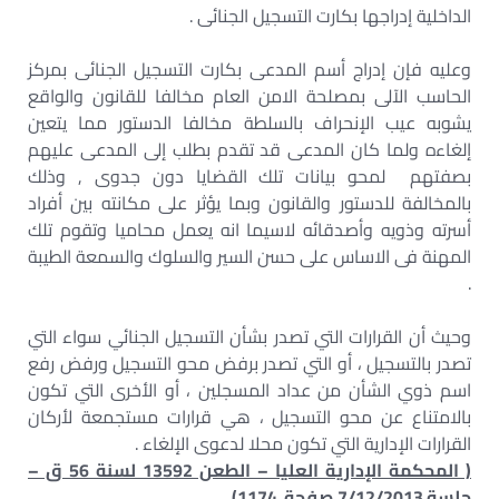
الداخلية إدراجها بكارت التسجيل الجنائى .
وعليه فإن إدراج أسم المدعى بكارت التسجيل الجنائى بمركز
الحاسب الآلى بمصلحة الامن العام مخالفا للقانون والواقع
يشوبه عيب الإنحراف بالسلطة مخالفا الدستور مما يتعين
إلغاءه ولما كان المدعى قد تقدم بطلب إلى المدعى عليهم
بصفتهم لمحو بيانات تلك القضايا دون جدوى , وذلك
بالمخالفة للدستور والقانون وبما يؤثر على مكانته بين أفراد
أسرته وذويه وأصدقائه لاسيما انه يعمل محاميا وتقوم تلك
المهنة فى الاساس على حسن السير والسلوك والسمعة الطيبة
.
وحيث أن القرارات التي تصدر بشأن التسجيل الجنائي سواء التي
تصدر بالتسجيل ، أو التي تصدر برفض محو التسجيل ورفض رفع
اسم ذوي الشأن من عداد المسجلين ، أو الأخرى التي تكون
بالامتناع عن محو التسجيل ، هي قرارات مستجمعة لأركان
القرارات الإدارية التي تكون محلا لدعوى الإلغاء .
( المحكمة الإدارية العليا – الطعن 13592 لسنة 56 ق –
جلسة 7/12/2013 صفحة 1174)