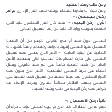
وعن طلب وقف التنفيذ
ومن حيث أنه يشترط للقضاء بوقف تنفيذ القرار الإدارى
توافر
ركنين مجتمعين : –
الأول : ركن الجدية : –
فلما كان القرار المطعون عليه الذى
امتنعت بموجبه وزارة الداخلية عن رفع التسجيل الجنائى
للمدعى دون سند أو مبرر قانونى بالرغم من أن القضايا
المسجل عنها المدعى إنتهت بالبراءة والتصالح وفقاً للشهادات
الصادرة عن النيابة العامة – الأمر الذي يضحى معه تسجيل
المدعى على كارت المعلومات للحاسب الآلي بمصلحة الأمن
العام عن هذه القضية قائماً على غير سند قانوني ويمثل
اعتداء على حرية المدعى الشخصية , الأمر الذي يكون معه
القرار المطعون فيه فيما تضمنه من تسجيل هذه القضية على
المدعى بحسب الظاهر مخالفاً للقانون ومرجح الإلغاء بما
يتوافر معه ركن الجدية في طلب وقف التنفيذ .
ثانياً : ركن الاستعجال
:
–
فيتوافر فى الخطر الداهم الذى يواجهه المدعى فإنه لا مراء أن