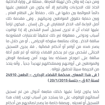
ومن حيث إنه ولئن كان لهيئة الشرطة , ممثلة فى وزارة الداخلية
اتخاذ تلك الاجراءات والتدابير إلا أنه يكون من المتعين عليها
دائماً الموائمة بين حقها فى ذلك , حفاظاً على النظام العام ,
وبين حماية حقوق المواطنين وحرياتهم , وفى مقدمة ذلك
أصل البراءة آنف الذكر المفترض فى كل إنسان , فيكون لزاماً
عليها ابتداء أن لا تجرى تسجيل أسم الشخص إلا إذا توافرت
أسباب ودواعى معقولة تبرر ذلك تحقيقاً للاعتبارات المشروعة
سالفة الذكر , وذلك بمتابعة سلوكه الإجرامى , أو من خلال ما
يصدر ضده من أوامر أو أحكام قضائية , فلا يجرى التسجيل
الجنائى لشخص برئ لم يحكم القضاء بإدانته أو لم تقم أدلة
سائغة على اعوجاج مسلكه بما يهدد أمن وسلامة الوطن
والمواطنين فى أرواحهم وممتلكاتهم تهديداً جدياً , وأنه يتخذ
من الجريمة سبيلاً لتحقيق نزواته .
( فى هذا المعنى محكمة القضاء الإدارى – الطعن 24910
لسنة 67 ق – جلسة 20/1/2015 )
كما يكون لزاماً عليها كذلك متابعة أحوال من تم تسجيل
أسمائهم للوقوف على ما يستجد من أسباب توجب إلغاء هذا
التسجيل أو تعديله , وبصفة خاصة ما يصدر لصالحهم من أحكام