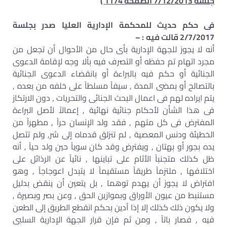
جلسة 7/12/2013 الصفحة 1174 )
فى حكم حديث للمحكمة الإدارية العليا صدر بجلسة
2/7/2017 قالت فيه
: –
أنه لا يجوز للجهة الإدارية بأى حال من الأحوال أن تجعل من
مجرد اتهام تم حفظه أو التصرف فيه بألا وجه لإقامة الدعوى
الجنائية أو حكم فيه بالبراءة أو بانقضاء الدعوى الجنائية
بالتصالح أو بمضى المدة , سيفاً مسلطاً على خلفه من بعده ,
يتم ايراده لهم فى اعمال البحث الجنائى والتحريات , دون الارتكاز
فى هذا الشأن لأحكام جنائية نهائية , إعمالاً لأصل البراءة
المفترض فى كل متهم , فقد ولد الإنسان حراً , مطهراً من
الخطيئة ودنس المعصية , لم تنزلق قدماه إلى شر, ولم تتصل
يده بجور أو بهتان , ويفترض وقد كان سوياً حين ولد حياً , أنه
ظل كذلك متجنباً الأثام على تباينها , نائياً عن الرذائل على
اختلافها , ملتزماً طريقاً مستقيماً لا يتبدل اعوجاجاً , وهو
افتراض لا يجوز أن يهدم توهما , بل يتعين أن ينقض بدليل
مستنبط من عيون الأوراق وبموازين الحق , وعن بصر وبصيرة ,
ولا يكون ذلك كذلك إلا إذا اُدين بحكم انقطع الطريق إلى الطعن
فيه , فصار باتاً , ومن ثم فإن قرار الجهة الإدارية السلبى