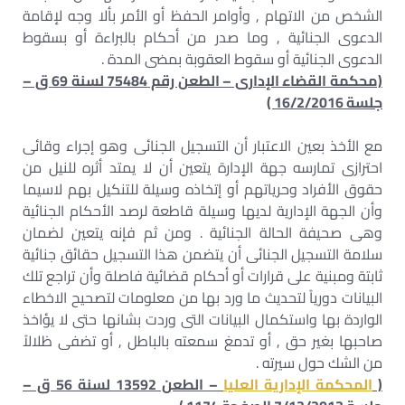
الشخص من الاتهام , وأوامر الحفظ أو الأمر بألا وجه لإقامة
الدعوى الجنائية , وما صدر من أحكام بالبراءة أو بسقوط
الدعوى الجنائية أو سقوط العقوبة بمضى المدة .
(محكمة القضاء الإدارى – الطعن رقم 75484 لسنة 69 ق –
جلسة 16/2/2016 )
مع الأخذ بعين الاعتبار أن التسجيل الجنائى وهو إجراء وقائى
احترازى تمارسه جهة الإدارة يتعين أن لا يمتد أثره للنيل من
حقوق الأفراد وحرياتهم أو إتخاذه وسيلة للتنكيل بهم لاسيما
وأن الجهة الإدارية لديها وسيلة قاطعة لرصد الأحكام الجنائية
وهى صحيفة الحالة الجنائية . ومن ثم فإنه يتعين لضمان
سلامة التسجيل الجنائى أن يتضمن هذا التسجيل حقائق جنائية
ثابتة ومبنية على قرارات أو أحكام قضائية فاصلة وأن تراجع تلك
البيانات دورياً لتحديث ما ورد بها من معلومات لتصحيح الاخطاء
الواردة بها واستكمال البيانات التى وردت بشانها حتى لا يؤاخذ
صاحبها بغير حق , أو تدمغ سمعته بالباطل , أو تضفى ظلالاً
من الشك حول سيرته .
(
المحكمة الإدارية العليا
– الطعن 13592 لسنة 56 ق –