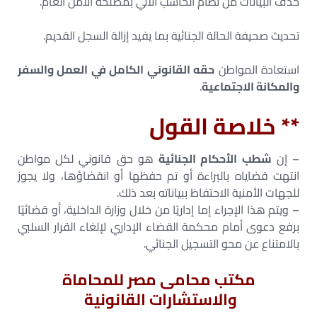
حذف البيانات من نظام الحاسب الآلي بمصلحة الأمن العام.
تحديث صحيفة الحالة الجنائية بما يفيد إزالة السجل القديم.
استعادة المواطن
حقه القانوني الكامل في العمل والسفر
والمكانة الاجتماعية
.
** خلاصة القول
– إن
شطب الأحكام الجنائية
هو حق قانوني لكل مواطن
انتهت قضاياه بالبراءة أو تم حفظها أو انقضاؤها، ولا يجوز
للجهات الأمنية الاحتفاظ ببياناته بعد ذلك.
– ويتم هذا الإجراء إما إداريًا من خلال وزارة الداخلية، أو قضائيًا
برفع دعوى أمام محكمة القضاء الإداري لإلغاء القرار السلبي
بالامتناع عن محو التسجيل الجنائي.
مكتب محامى مصر للمحاماة
والاستشارات القانونية