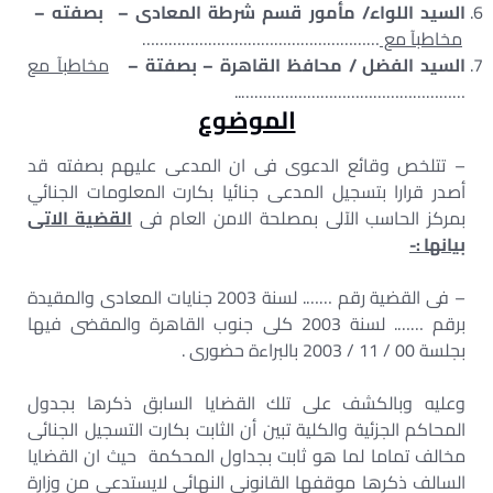
السيد اللواء/ مأمور قسم شرطة المعادى – بصفته –
مخاطبآ مع
………………………………………………
السيد الفضل / محافظ القاهرة – بصفتة
–
مخاطبآ مع
……………………………………………..
الموضوع
– تتلخص وقائع الدعوى فى ان المدعى عليهم بصفته قد
أصدر قرارا بتسجيل المدعى جنائيا بكارت المعلومات الجنائي
بمركز الحاسب الآلى بمصلحة الامن العام فى
القضية الاتى
بيانها :-
– فى القضية رقم ……. لسنة 2003 جنايات المعادى والمقيدة
برقم ……. لسنة 2003 كلى جنوب القاهرة والمقضى فيها
بجلسة 00 / 11 / 2003 بالبراءة حضورى .
وعليه وبالكشف على تلك القضايا السابق ذكرها بجدول
المحاكم الجزئية والكلية تبين أن الثابت بكارت التسجيل الجنائى
مخالف تماما لما هو ثابت بجداول المحكمة حيث ان القضايا
السالف ذكرها موقفها القانونى النهائى لايستدعى من وزارة