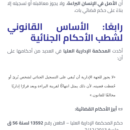
أن
الأصل في الإنسان البراءة
، ولا يجوز معاقبته أو تسجيله إلا
بناءً على حكم قضائي بات.
رابعًا: الأساس القانوني
لشطب الأحكام الجنائية
أكدت
المحكمة الإدارية العليا
في العديد من أحكامها على
أن:
«لا يجوز للجهة الإدارية أن تُبقي على التسجيل الجنائي لشخص بُرئ أو
حُفظت قضيته، لأن ذلك يمثل انتهاكًا لقرينة البراءة ويعد قرارًا إداريًا
مخالفًا للقانون.»
📜
أبرز الأحكام القضائية:
حكم المحكمة الإدارية العليا – الطعن رقم
13592 لسنة 56 ق
– جلسة 7/12/2013.