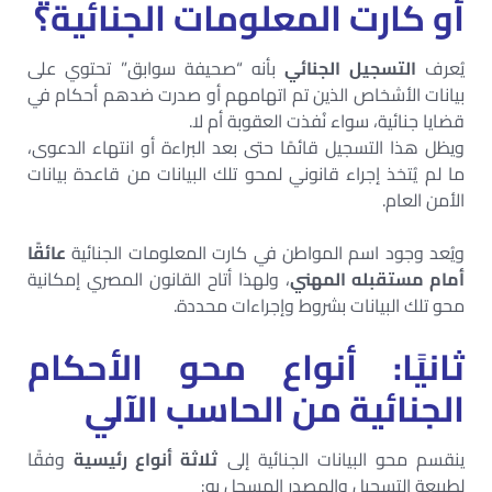
أو كارت المعلومات الجنائية؟
يُعرف
التسجيل الجنائي
بأنه “صحيفة سوابق” تحتوي على
بيانات الأشخاص الذين تم اتهامهم أو صدرت ضدهم أحكام في
قضايا جنائية، سواء نُفذت العقوبة أم لا.
ويظل هذا التسجيل قائمًا حتى بعد البراءة أو انتهاء الدعوى،
ما لم يُتخذ إجراء قانوني لمحو تلك البيانات من قاعدة بيانات
الأمن العام.
ويُعد وجود اسم المواطن في كارت المعلومات الجنائية
عائقًا
أمام مستقبله المهني
، ولهذا أتاح القانون المصري إمكانية
محو تلك البيانات بشروط وإجراءات محددة.
ثانيًا: أنواع محو الأحكام
الجنائية من الحاسب الآلي
ينقسم محو البيانات الجنائية إلى
ثلاثة أنواع رئيسية
وفقًا
لطبيعة التسجيل والمصدر المسجل به: