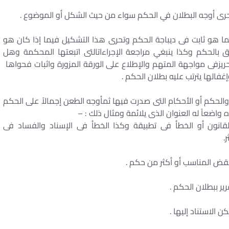
يتحرى أوجه البطلان في الحكم سواء من حيث الشكل أو الموضوع .
 هو ثابت فى ديباجة الحكم وتحرى هذا التشكيل فيما إذا كان هو
 بالحكم وكذا ينبغي مراجعة الإجراءاتالتى اتبعتها المحكمة وهل
حريزفى مواجهة المتهم والإطلاع على الورقة المزورة واثبات فحواها
غفالها يترتب عليه بطلان الحكم .
لحكم أو الأحكام التى صدرت فيها ثمأوجه الطعن إجمالاً على الحكم
 واضعاً له العنوان الذى يلائمة ومثال ذلك : –
انون أو الخطأ فى تطبيقة وكذا الخطأ فى الإسناد والفساد فى
.
نقض المناسب أو أكثر من حكم .
ير ببطلان الحكم .
 الاستناد إليها .