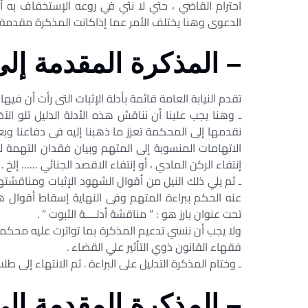
احترام القاضي ، حتي لا نثي في روعه الإستخفاف به أو
الدعوى وهنا يختلف الأمر عما إذاكانت المذكرة مقدمة 
– المذكرة المقدمة إلى
تقدم النيابة العامة قائمة بأدلة الإثبات التى رأت أن فيه
ـ وهنا يجب علينا أن نناقش هذه الأدلة الدليل تلو 
نقدمها إلى المحكمة تعزز ما ذهبنا إليه فى دفاعنا وب
الاتهامات المنسوبة إلى المتهم وبيان فقدان التهمة لأ
إنتفاء الركن المادي ، أو إنتفاء الاقصد الجنائي …… إلخ .
ـ ثم يلي ذلك النيل من أقوال الشهود الإثبات ومناقشته
عنه الحكم ببراءة المتهم وفى النهاية إسقاط أقوال 
تحت عنوان بارز هو : ” مناقشة أدلــــة الثبوت ” .
ولا يجب أن ننسي تدعيم المذكرة بما تواترت عليه محكمة
فقهاء القانون ذوي التأثير علي القضاء .
ـ وختام المذكرة التدليل على البراءة . ثم الانتهاء إلى 
– المذكرة المقدمة الى