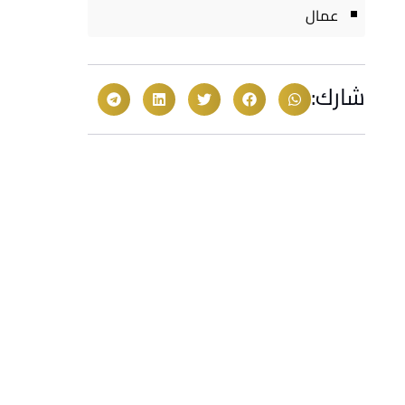
عمال
شارك: