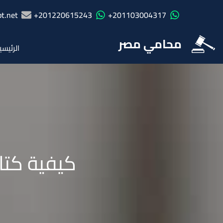
t.net
201220615243+
201103004317+
محامي مصر
الرئيسي
كيفية كتاب