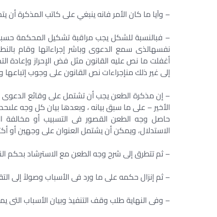
– وآيا ما كان الأمر فانه ينبغي على كاتب المذكرة أن 
– فبالنسبة للشكل يجب مراقبة تشكيل المحكمة حسبما
نفسهالذى سمع الدعوى وباشر إجراءاتها وقام بالنطق
أغفلت ما نص عليه القانون مثل فض الإحراز وإعادة الت
إلى غير ذلك منإجراءات نص القانون على وجوب إتباعها وإ
– إن مذكرة الطعن يجب أن تشتمل على وقائع الدعوى وا
الأخير – على ما سبق بيانه ، وبعدها بيان كل وجه علىحده
حاصل وجه الطعن القصور فى التسبيب أو مخالفة الق
الاستدلال، ويمكن أن يشتمل العنوان على وجهين أو أكثر
– ثم تتطرق إلى شرح وجه الطعن مع الاسترشاد بحكم ال
– ثم إنزال حكمه على ما ورد فى الأسباب وصولاً إلى التقر
– وفى النهاية طلب وقف التنفيذ وبيان الأسباب التى يمكن