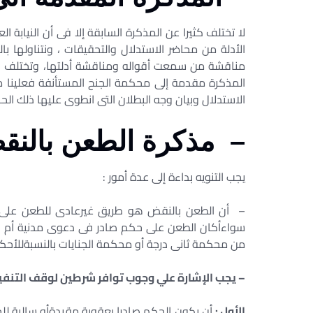
لا تختلف كثيرا عن المذكرة السابقة إلا فى أن النيابة ا
الأدلة من محاضر الاستدلال والتحقيقات ، ونتناولها ب
مناقشة من سمعت أقواله ومناقشة أدلتها، وتختلف ك
المذكرة مقدمة إلى محكمة الجنح المستأنفة فعلينا م
الاستدلال وبيان وجه البطلان التى انطوى عليها ذلك الح
– مذكرة الطعن بالنق
يجب التنويه بداءة إلى عدة أمور :
– أن الطعن بالنقض هو طريق غيرعادى للطعن على ا
سواءأكان الطعن على حكم صادر فى دعوى مدنية أم جنائية
من محكمة ثانى درجة أو محكمة الجنايات بالنسبةللأحكام
– يجب الإشارة علي وجوب توافر شرطين لوقف التنفيذ
الأول :
أن يكون الحكم صادرا بعقوبة مقيدةأو سالبة للح