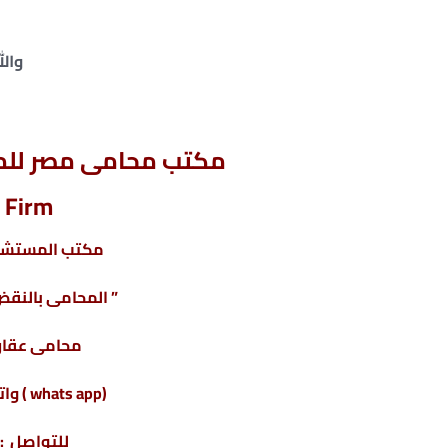
والل
مكتب محامى مصر للمح
 Firm
مكتب المستشار
” المحامى بالنقض 
محامى عقارا
(whats app ) واتس أب : 201220615243+
للتواصل : 04317