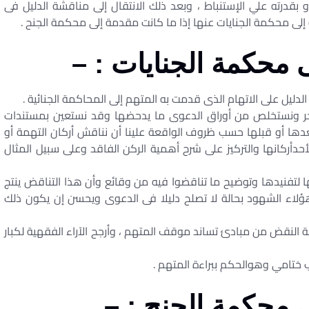
 بقدرته علي الإستنباط ، وبعد ذلك الانتقال إلى مناقشة الدليل فى
إلى محكمة الجنايات عنها إذا ما كانت مقدمة إلى محكمة الجنح .
 محكمة الجنايات : –
ا الدليل على الاتهام الذى قدمت به المتهم إلى المحاكمة الجنائية .
الآخر ونستخلص من أوراق الدعوى ما يدحضها وقد نستعين بمستندات
عدها أو قبلها حسب ظروف الواقعة علينا أن نناقش أركان التهمة أو
حدأركانها والتركيز على شرح أهمية الركن الفاقد وعلى سبيل المثال
ا لتفنيدها وتوضيح ما تناقضوا فيه من وقائع وأن هذا التناقض ينتج
هؤلاء الشهود بحالة لا تصلح دليلا فى الدعوى ويحسن إن يكون ذلك
 النقض من مبادئ تساند موقف المتهم ، وأرجح الآراء الفقهية لكبار
طلب ختامي وهوالحكم ببراءة المتهم .
 محكمة الجنح : –