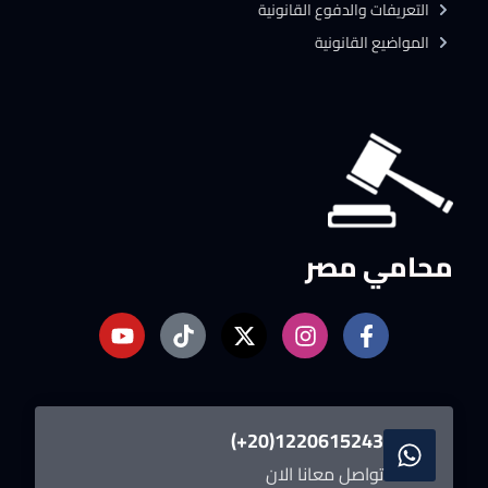
التعريفات والدفوع القانونية
المواضيع القانونية
محامي مصر
1220615243(20+)
تواصل معانا الان