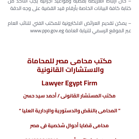
– حال ارتباط العريضة بقضبة ومواعيد اجرائية يجب التأكد من
كتابة كافة البيانات الخاصة بأرقام قيد القضية على وجه الدقة
– يمكن تقديم العرائض الالكترونية للمكتب الفني للنائب العام
عبر الموقع الرسمي للنيابة العامة www.ppo.gov.eg
مكتب محامى مصر للمحاماة
والاستشارات القانونية
Lawyer Egypt Firm
مكتب المستشار القانونى / أحمد سيد حسن
” المحامى بالنقض والدستورية والإدارية العليا “
محامى قضايا أحوال شخصية فى مصر