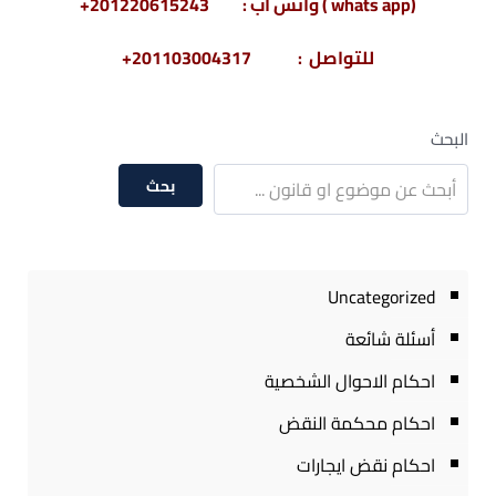
(whats app ) واتس أب : 201220615243+
للتواصل : 201103004317+
البحث
بحث
Uncategorized
أسئلة شائعة
احكام الاحوال الشخصية
احكام محكمة النقض
احكام نقض ايجارات