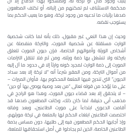
يثبت وجود مال أو تركة له، وتمسكوا بهذا الدفاع إلا أن
محكمة الاستئناف لم تمكنهم من إثباته، أو تكلف المطعون
ضدها بإثبات ما تدعيه من وجود تركة، وهو ما يعيب الحكم بما
يستوجب نقضه.
وحيث إن هذا النعي غير مقبول، ذلك بأنه لما كانت شخصية
الوارث مستقلة عن شخصية المورث، والتركة منفصلة عن
أشخاص الورثة وأموالهم الخاصة، فإن ديون المورث تتعلق
بتركته ولا تنشغل بها ذمة ورثته، ومن ثم فلا تنتقل التزامات
المورث إلى ذمة الوارث لمجرد كونه وارثاً إلا في حدود ما آل إليه
من أموال التركة، ومن المقرر شرعاً أنه “لا تركة إلا بعد سداد
الديون” التي تندرج فيها المتعة المحكوم بها، فأوان الميراث –
على ما يُؤخذ من قوله تعالى “من بعد وصية يوصى بها أو دين”
– لا يتحقق إلا بعد قضاء ديون المورث، وهذا هو الراجح في
مذهب أبي حنيفة. لما كان ذلك، وكانت المطعون ضدها قد
أقامت الدعوى ابتداءاً على مورث الطاعنين، وبعد وفاته
اختصمت الطاعنين ابتغاء الحكم لها بالمتعة في تركة مورثهم،
وإذ أجابها الحكم المطعون فيه إلى طلبها، دون مساس بذمة
الطاعنين الخاصة، الذين لم يجادلوا في أصل استحقاقها للمتعة،