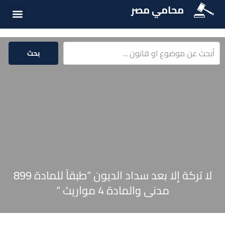
محامي مصر
أسئلة شائع
الخدمات الق
المكتبة الق
بحث
لا تركة إلا بعد سداد الديون “طبقآ للمادة 899
مدنى والمادة 4 مواريث “