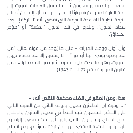
تنشغل بها ذمة ورثته، ومن ثم فلا تنتقل التزامات المورث إلى
ذمة الوارث لمجرد كونه وارثاً إلا في حدود ما آل إليه من أموال
التركة، تطبيقاً للقاعدة الشرعية التي تقضي بأنه “لا تركة إلا بعد
سداد الديون”، ويندرج في تلك الديون “المتعة” أو “مؤخر
الصداق”.
وأن أوان ووقت الميراث – على ما يُؤخذ من قوله تعالى “من
بعد وصية يوصى بها أو دين” – لا يتحقق إلا بعد قضاء ديون
المورث، وهو ما نصت عليه الفقرة الثانية من المادة الرابعة من
قانون المواريث (رقم 77 لسنة 1943).
هذا، ومن المقرر في قضاء محكمة النقص أنه : –
“… وحيث إن الطاعنين ينعون بالوجه الثاني من السبب الثاني
على الحكم المطعون فيه الخطأ في تطبيق القانون والإخلال
بحق الدفاع، وفي بيان ذلك يقولون أن الحكم قضى بإلزامهم
بأن يؤدوا المتعة المقضي بها من تركة مورثهم، رغم أنه لم