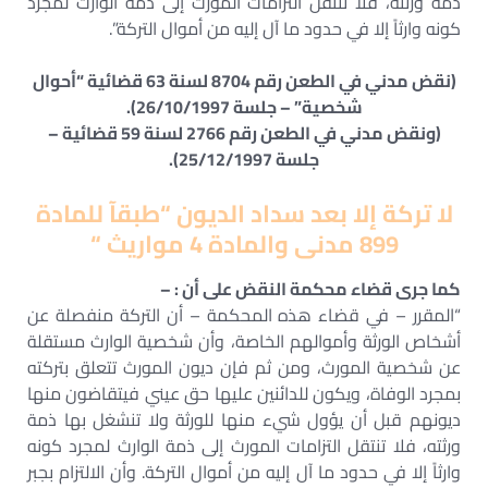
ذمة ورثته، فلا تنتقل التزامات المورث إلى ذمة الوارث لمجرد
كونه وارثاً إلا في حدود ما آل إليه من أموال التركة”.
(نقض مدني في الطعن رقم 8704 لسنة 63 قضائية “أحوال
شخصية” – جلسة 26/10/1997).
(ونقض مدني في الطعن رقم 2766 لسنة 59 قضائية –
جلسة 25/12/1997).
لا تركة إلا بعد سداد الديون “طبقآ للمادة
899 مدنى والمادة 4 مواريث “
كما جرى قضاء محكمة النقض على أن : –
“المقرر – في قضاء هذه المحكمة – أن التركة منفصلة عن
أشخاص الورثة وأموالهم الخاصة، وأن شخصية الوارث مستقلة
عن شخصية المورث، ومن ثم فإن ديون المورث تتعلق بتركته
بمجرد الوفاة، ويكون للدائنين عليها حق عيني فيتقاضون منها
ديونهم قبل أن يؤول شيء منها للورثة ولا تنشغل بها ذمة
ورثته، فلا تنتقل التزامات المورث إلى ذمة الوارث لمجرد كونه
وارثاً إلا في حدود ما آل إليه من أموال التركة. وأن الالتزام بجبر