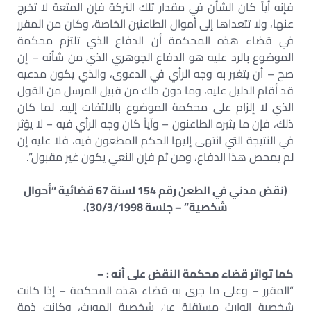
فإنه أياً كان الشأن في مقدار تلك التركة فإن المتعة لا تخرج
عنها، ولا تتعداها إلى أموال الطاعنين الخاصة، وكان من المقرر
في قضاء هذه المحكمة أن الدفاع الذي تلتزم محكمة
الموضوع بالرد عليه هو الدفاع الجوهري الذي من شأنه – إن
صح – أن يتغير به وجه الرأي في الدعوى، والذي يكون مدعيه
قد أقام الدليل عليه، وما دون ذلك من قبيل المرسل من القول
الذي لا إلزام على محكمة الموضوع بالالتفات إليه. لما كان
ذلك، فإن ما يثيره الطاعنون – وآياً كان وجه الرأي فيه – لا يؤثر
في النتيجة التي انتهى إليها الحكم المطعون فيه، فلا عليه إن
لم يمحص هذا الدفاع، ومن ثم فإن النعي يكون غير مقبول”.
(نقض مدني في الطعن رقم 154 لسنة 67 قضائية “أحوال
شخصية” – جلسة 30/3/1998).
كما تواتر قضاء محكمة النقض على أنه : –
“المقرر – وعلى ما جرى به قضاء هذه المحكمة – إذا كانت
شخصية الوارث مستقلة عن شخصية المورث، وكانت ذمة