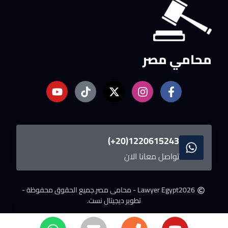
محامي مصر
1220615243(20+)
تواصل معانا الان
2026
Lawyer Egypt - محامى مصر.
جميع الحقوق محفوظة -
تطوير ديجيتال نست.