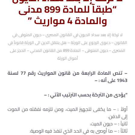
“طبقآ للمادة 899 مدنى
والمادة 4 مواريث ”
لا تركة إلا بعد سداد الديون في القانون المصرى – ديون المتوفى في
القانون – دعوى الرجوع على الورثة – هل ينتقل الدين الى الورثة قانوناً في
المصرى – ديون المتوفى – المادة 899 من القانون المدني – الحجز على
أموال الورثة
– تنص المادة الرابعة من قانون المواريث رقم 77 لسنة
1943 على أنه : –
“يؤدى من التركة بحسب الترتيب الآتي : –
أولاً : – ما يكفى لتجهيز الميت، ومن تلزمه نفقته من الموت
إلى الدفن.
ثانياً : – ديون الميت.
ثالثاً : – ما أوصى به في الحد الذي تنفذ فيه الوصية.