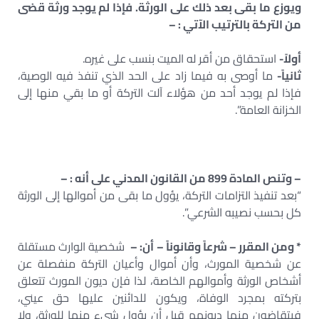
ويوزع ما بقى بعد ذلك على الورثة. فإذا لم يوجد ورثة قضى
من التركة بالترتيب الآتي : –
أولاً-
استحقاق من أقر له الميت بنسب على غيره.
ثانياً-
ما أوصى به فيما زاد على الحد الذي تنفذ فيه الوصية،
فإذا لم يوجد أحد من هؤلاء آلت التركة أو ما بقي منها إلى
الخزانة العامة”.
– وتنص المادة 899 من القانون المدني على أنه : –
“بعد تنفيذ التزامات التركة، يؤول ما بقى من أموالها إلى الورثة
كل بحسب نصيبه الشرعي”.
* ومن المقرر – شرعاً وقانوناً – أن: –
شخصية الوارث مستقلة
عن شخصية المورث، وأن أموال وأعيان التركة منفصلة عن
أشخاص الورثة وأموالهم الخاصة، لذا فإن ديون المورث تتعلق
بتركته بمجرد الوفاة، ويكون للدائنين عليها حق عيني،
فيتقاضون منها ديونهم قبل أن يؤول شيء منها للورثة، ولا