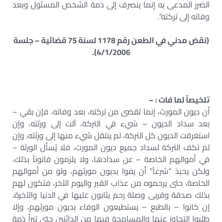
الضرر المدعى به إنما ينصرف إلى ذمة الشخص المسئول وبعد
وفاته إلى تركته”.
(نقض مدني في الطعن رقم 1178 لسنة 75 قضائية – جلسة
4/1/2006).
تلخيصآ لما فات : –
أن ديون المورث، إنما تقضى من تركته، بعد وفاته، فإن بقي –
بعد سداد الديون – شيء في التركة، آلت إلى ورثته، وإن
استغرقت الديون كل التركة، لم ينتقل شيء منها إلى ورثته، وإن
لم تكف التركة لسداد جميع ديون المورث، فلا يُسأل الورثة –
في أموالهم الخاصة – عن سدادها، ولا يلزمون قانوناً بذلك،
ولكن يحبذ “شرعاً” أن يفوا بديون مورثهم، ولو من أموالهم
الخاصة، حتى يرحموه من عذاب القبر واليوم الآخر، فتكون لهم
بذلك صدقة وقربى وصلة رحم يثابون عليها في الدنيا والآخرة،
إن كانوا – بالطبع – يستطيعون الوفاء بديون مورثهم، وإلا
طلبوا التجاوز عنها والمسامحة فيها من الدائنين حتى تبرأ ذمة