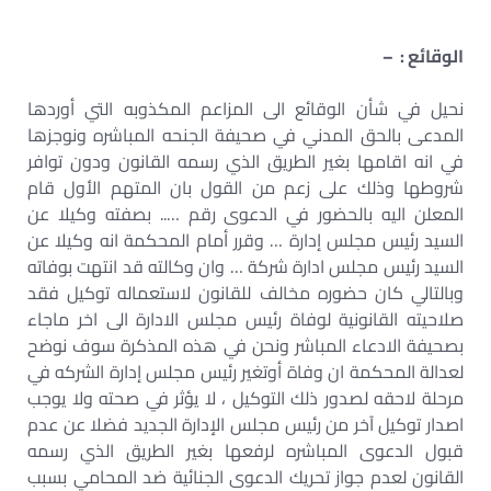
الوقائع : –
نحيل في شأن الوقائع الى المزاعم المكذوبه التي أوردها
المدعى بالحق المدني في صحيفة الجنحه المباشره ونوجزها
في انه اقامها بغير الطريق الذي رسمه القانون ودون توافر
شروطها وذلك على زعم من القول بان المتهم الأول قام
المعلن اليه بالحضور في الدعوى رقم ….. بصفته وكيلا عن
السيد رئيس مجلس إدارة … وقرر أمام المحكمة انه وكيلا عن
السيد رئيس مجلس ادارة شركة … وان وكالته قد انتهت بوفاته
وبالتالي كان حضوره مخالف للقانون لاستعماله توكيل فقد
صلاحيته القانونية لوفاة رئيس مجلس الادارة الى اخر ماجاء
بصحيفة الادعاء المباشر ونحن في هذه المذكرة سوف نوضح
لعدالة المحكمة ان وفاة أوتغير رئيس مجلس إدارة الشركه في
مرحلة لاحقه لصدور ذلك التوكيل ، لا يؤثر في صحته ولا يوجب
اصدار توكيل آخر من رئيس مجلس الإدارة الجديد فضلا عن عدم
قبول الدعوى المباشره لرفعها بغير الطريق الذي رسمه
القانون لعدم جواز تحريك الدعوى الجنائية ضد المحامي بسبب