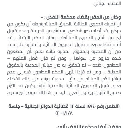
القضاء الجنائي
وكان من المقرر بقضاء محكمة النقض : –
ان تحريك الدعوى الجنائية بالطريق المباشرشرطه أن يكون من
حركها قد أصابه ضرر شخصي ومباشر من الجريمة وعدم قبول
أي من شقي الدعوى المباشرة . وكان الحكم الابتدائي قد
أقام قضاءه بعدم قبول الدعويين الجنائية والمدنية على سند
من أن المدعية بالحقوق المدنية كانت تعلم بأن المطعون
ضده متزوج من سواها .. ومن ثم فإن فعل المتهم –
المطعون ضده – لم يتحقق به ضرر مباشر المدعية بالحقوق
المدنية … ومن ثم فإذا انتهى الحكم المطعون فيه إلى عدم
توافر الضرر المباشر في حق المدعية ورتب على ذلك القضاء
بعدم قبول الدعويين الجنائية والمدنية فإنه يكون قد التزم
صحيح القانون، ويكون النعي عليه في هذا الخصوص غير سديد.
(الطعن رقم ١٤٩٤٠ لسنة ٦٢ قضائية الدوائر الجنائية – جلسة
۲۰۰۱/۱/۸)
وقضت أيضا محكمة النقض بأنه :-