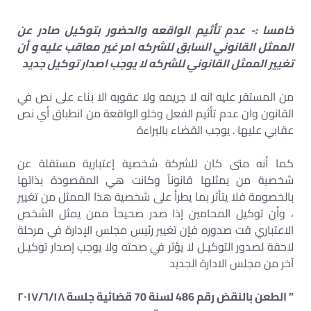
خامسا :- عدم تأثيم الواقعه والحضور بتوكيل صادر عن
الممثل القانوني السابق للشركه امر غير معاقب عليه و أن
تغيير الممثل القانوني للشركه لا يوجب اصدار توكيل جديد
من المستقر عليه انه لا جريمه ولا عقوبه الا بناء على نص في
القانون وان عدم تأثيم الفعل وخلو الواقعة من انطباق أي نص
عقابي عليها . يوجب القضاء بالبراءة
كما أنه متى كان للشركة شخصية إعتبارية مستقلة عن
شخصية من يمثلها قانوناً وكانت هي المقصودة بذاتها
بالخصومة فلا يتأثر بما يطرأ على شخصية هذا الممثل من تغيير
، وأن توكيل المحامين إذا صدر صحيحاً ممن يمثل الشخص
الاعتباري قت صدوره فإن تغيير رئيس مجلس الإدارة في مرحلة
لاحقة لصدور التوكيـل لا يؤثر في صحته ولا يوجب إصدار توكيـل
آخر من مجلس الادارة الجديد
” الطعن بالنقض رقم 486 لسنة 70 قضائية جلسة ۲٠۱۷/٦/١٨