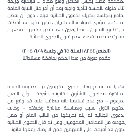
المحكمة قضت بحيس الطاعن وهو محام … لارتكابه جريمة
أثناء مثوله بالجلسة لتأدية واجبه بعد أن أمر مثل النيابة العامة
الحاضر بالجلسة بتحريك الدعوى الجنائية قبله ، دون أن تقطن
المحكمة لمؤدي المواد سالفة البيان ، فإنها تكون قد أخطأت
في تطبيق القانون ، سما يتعين معه نقض حكمها المطعون
فيه وتصحيحه بالقضاء بعدم قبول الدعوى الجنائية
(الطعن ١٨٢٥٤ لسنة ٦٥ في جلسة 4 /١/ ٢٠٠٥)
مقدم صورة من هذا الحكم بحافظة مستنداتنا
وهديا بما تقدم وكان جميع المتهمين في صحيفة الجنحه
المباشرة محامون بالشئون القانونيه بشركة . وأن الفعل
المزعوم – مع عدم تسليمنا بانه معاقب عليه قد وقع من
المتهم الأول بسبب وبمناسبة مباشرة وظيفته – وكانت
الدعوى الجنائيه لم يتم تحريكها من النائب العام أو ممن
يفوضه من المحامين العموميين ومن ثم فإن الدعوى الجنائيه
تكون قد أقيمت على المتهمين ممن لا يملك رفعها قانونا ،