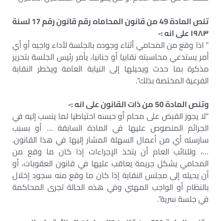
تنص المادة 49 من قانون المحاماه رقم قانون رقم 17 لسنة
١٩٨٣ على انه :-
” اذا وقع من المحامي أثناء وجوده بالجلسة لأداء واجبه أو أي
أمر يستدعي محاسبته نقابيا أو جنانيا، يأمر رئيس الجلسة بتحرير
مذكرة بما حدث ويحيلها إلى النيابة العامة ويخطر النقابة
الفرعية المختصة بذلك”.
وتنص المادة 50 من ذات القانون على انه :-
“لا يجوز القبض على محام أو حبسه احتياطيا لما ينسب إليه في
الجرائم المنصوص عليها في المادة السابقة … أو بسبب
سارسته أي من أعمال السهلة المشار إليها في هذا القانون.
…، وللنائب العام أن يتخذ الإجراءات إذا كان ما وقع من
المحامي يشكل جريمة يعاقب عليها في قانون العقوبات، أو
أن يحيله إلى مجلس النقابة إذا كان ما وقع منه سجود إخلال
بالنظام أو الواجب المهني وفي هذه الحالة تجرى المحاكمة
في جلسة سرية”.