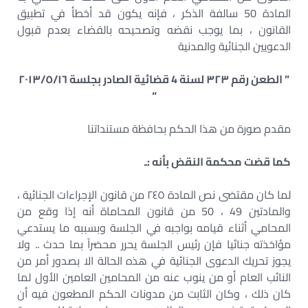
المادة 50 سالفة الذكر ، فإنه يكون قد أخطأ في تطبيق
القانون ، بما يوجب نقضه وتصحيحه بالقضاء بعدم قبول
الدعويين الجنائية والمدنية
” الطعن رقم ٣٢٣ لسنة 4 قضائية الصادر بجلسة ۲۰۱۳/٥/١٦
“
مقدم صورة من هذا الحكم بحافظة مستنداتنا
كما قضت محكمة النقض بأنه :ـ
لما كان مقتضى نص المادة ٢٤٥ من قانون الإجراءات الجنائية ،
والمادتين 49 ، 50 من قانون المحاماة أنه إذا وقع من
المحامي أثناء قيامه بواجبه في الجلسة وبسببه ما يستدعي
مؤاخذته جنائيا فإن رئيس الجلسة يحرر محضراً بما حدث .. ولا
يجوز تحريك الدعوى الجنائية في هذه الحالة الا بصدور أمر من
النائب العام أو من ينوب عنه من المحامين العامين الأول لما
كان ذلك ، وكان الثابت من مدونات الحكم المطعون فيه أن