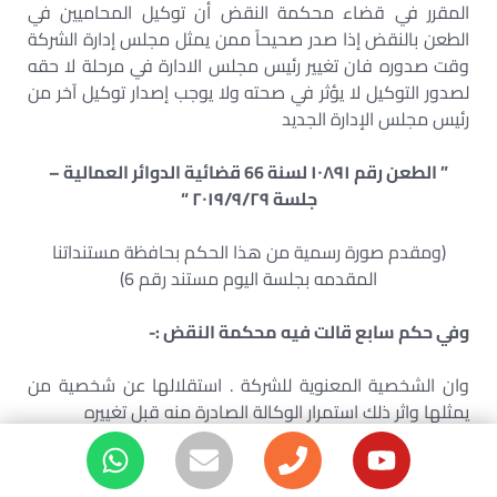
المقرر في قضاء محكمة النقض أن توكيل المحاميين في
الطعن بالنقض إذا صدر صحيحاً ممن يمثل مجلس إدارة الشركة
وقت صدوره فان تغيير رئيس مجلس الادارة في مرحلة لا حقه
لصدور التوكيل لا يؤثر في صحته ولا يوجب إصدار توكيل آخر من
رئيس مجلس الإدارة الجديد
” الطعن رقم ۱۰۸٩١ لسنة 66 قضائية الدوائر العمالية –
جلسة ٢٠١٩/٩/٢٩ “
(ومقدم صورة رسمية من هذا الحكم بحافظة مستنداتنا
المقدمه بجلسة اليوم مستند رقم 6)
وفي حكم سابع قالت فيه محكمة النقض :-
وان الشخصية المعنوية للشركة . استقلالها عن شخصية من
يمثلها واثر ذلك استمرار الوكالة الصادرة منه قبل تغييره
الطعن رقم ٣٢٨١ لسنة 60 ق جلسة ٣٧ ١١ ١٩٩٤٧