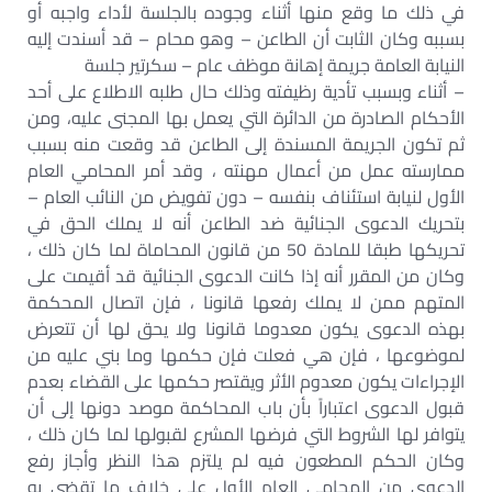
في ذلك ما وقع منها أثناء وجوده بالجلسة لأداء واجبه أو
بسببه وكان الثابت أن الطاعن – وهو محام – قد أسندت إليه
النيابة العامة جريمة إهانة موظف عام – سكرتير جلسة
– أثناء وبسبب تأدية رظيفته وذلك حال طلبه الاطلاع على أحد
الأحكام الصادرة من الدائرة التي يعمل بها المجنى عليه، ومن
ثم تكون الجريمة المسندة إلى الطاعن قد وقعت منه بسبب
ممارسته عمل من أعمال مهنته ، وقد أمر المحامي العام
الأول لنيابة استئناف بنفسه – دون تفويض من النائب العام –
بتحريك الدعوى الجنائية ضد الطاعن أنه لا يملك الحق في
تحريكها طبقا للمادة 50 من قانون المحاماة لما كان ذلك ،
وكان من المقرر أنه إذا كانت الدعوى الجنائية قد أقيمت على
المتهم ممن لا يملك رفعها قانونا ، فإن اتصال المحكمة
بهذه الدعوى يكون معدوما قانونا ولا يحق لها أن تتعرض
لموضوعها ، فإن هي فعلت فإن حكمها وما بني عليه من
الإجراءات يكون معدوم الأثر ويقتصر حكمها على القضاء بعدم
قبول الدعوى اعتباراً بأن باب المحاكمة موصد دونها إلى أن
يتوافر لها الشروط التي فرضها المشرع لقبولها لما كان ذلك ،
وكان الحكم المطعون فيه لم يلتزم هذا النظر وأجاز رفع
الدعوى من المحامي العام الأول على خلاف ما تقضي به