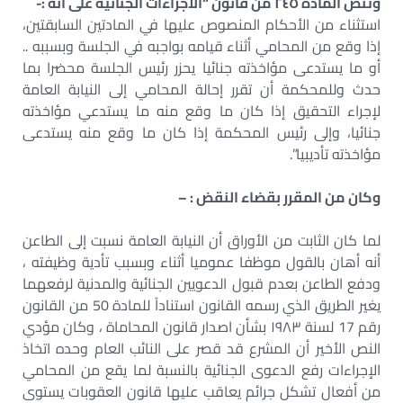
وتنص المادة ٢٤٥ من قانون “الاجراءات الجنائية على انه :-
استثناء من الأحكام المنصوص عليها في المادتين السابقتين،
إذا وقع من المحامي أثناء قيامه بواجبه في الجلسة وبسببه ..
أو ما يستدعى مؤاخذته جنائيا يحزر رئيس الجلسة محضرا بما
حدث وللمحكمة أن تقرر إحالة المحامي إلى النيابة العامة
لإجراء التحقيق إذا كان ما وقع منه ما يستدعي مؤاخذته
جنائيا، وإلى رئيس المحكمة إذا كان ما وقع منه يستدعى
مؤاخذته تأديبيا”.
وكان من المقرر بقضاء النقض : –
لما كان الثابت من الأوراق أن النيابة العامة نسبت إلى الطاعن
أنه أهان بالقول موظفا عموميا أثناء وبسبب تأدية وظيفته ،
ودفع الطاعن بعدم قبول الدعويين الجنائية والمدنية لرفعهما
يغير الطريق الذي رسمه القانون استناداً للمادة 50 من القانون
رقم 17 لسنة ١٩٨٣ بشأن اصدار قانون المحاماة ، وكان مؤدي
النص الأخير أن المشرع قد قصر على النائب العام وحده اتخاذ
الإجراءات رفع الدعوى الجنائية بالنسبة لما يقع من المحامي
من أفعال تشكل جرائم يعاقب عليها قانون العقوبات يستوى