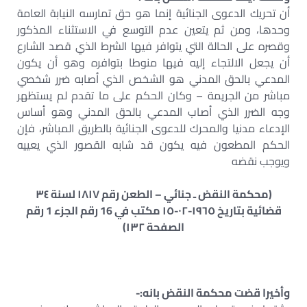
أن تحريك الدعوى الجنائية إنما هو حق تمارسه النيابة العامة
وحدها، ومن ثم يتعين عدم التوسع في الاستثناء المذكور
وقصره على الحالة التي يتوافر فيها الشرط الذي قصد الشارع
أن يجعل الالتجاء إليه فيها منوطا بتوافره وهو أن يكون
المدعي بالحق المدني هو الشخص الذي أصابه ضرر شخصي
مباشر من الجريمة – وكان الحكم على ما تقدم لم يستظهر
وجه الضرر الذي أصاب المدعي بالحق المدني وهو أساس
الإدعاء مدنيا والمحرك للدعوى الجنائية بالطريق المباشر، فإن
الحكم المطعون فيه يكون قد شابه القصور الذي يعييه
ويوجب نقضه
(محكمة النقض ـ جنائي – الطعن رقم ١٨١٧ لسنة ٣٤
قضائية بتاريخ ١٩٦٥-٠٢-١٥ مكتب في 16 رقم الجزء 1 رقم
الصفحة ١٣٢)
وأخيرا قضت محكمة النقض بانه:-