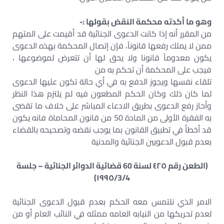
وهو ما أكدته محكمة النقض بقولها :-
من المقرر أنه إذا كانت الدعوى الجنائية قد أقيمت على المتهم
ممن لا يملك رفعها قانوناً، فإن إتصال المحكمة بهذه الدعوى
يكون معدوماً قانونا ولا يحق لها أن تتعرض لموضوعها ،
فيجب على المحكمة أن تحكم به من
تلقاء نفسها ويجوز الدفع به في أي حالة تكون عليها الدعوى
لما كان ذلك وكان الحكم المطعون فيه لم يلتزم هذا النظر
وأحاز رفع الدعوى بطريق الادعاء المباشر على خلاف ما تقضى
به الفقرة الأولى من المادة 50 من قانون المحاماة فانه يكون
قد أخطأ في تطبيق القانون بما يوجب نقضه وتصحيحه بالقضاء
بعدم قبول الدعويين الجنائية والمدنية
(الطعن رقم ٤٢٥ لسنة 60 قضائية الدوائر الجنائية – جلسة
١٩٩٥/3/4)
الامر الذي نلتمس معه الحكم بعدم قبول الدعوى الجنائية
لعدم تحريكها من النيابه العامه ممثله في النائب العام أو من