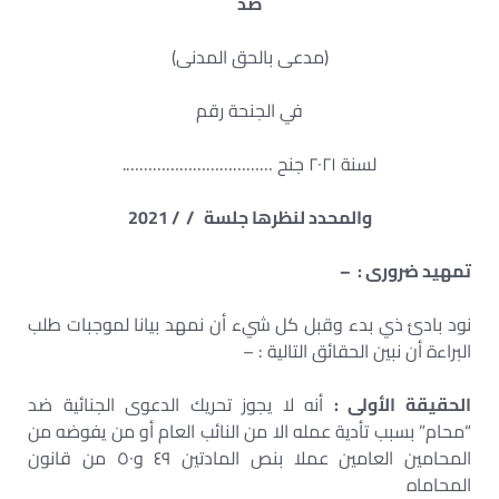
ضد
(مدعى بالحق المدنى)
في الجنحة رقم
لسنة ٢٠٢١ جنح …………………………….
والمحدد لنظرها جلسة / / 2021
تمهید ضروری : –
نود بادئ ذي بدء وقبل كل شيء أن نمهد بيانا لموجبات طلب
البراءة أن نبين الحقائق التالية : –
الحقيقة الأولى :
أنه لا يجوز تحريك الدعوى الجنائية ضد
“محام” بسبب تأدية عمله الا من النائب العام أو من يفوضه من
المحامين العامين عملا بنص المادتين ٤٩ و٥٠ من قانون
المحاماه