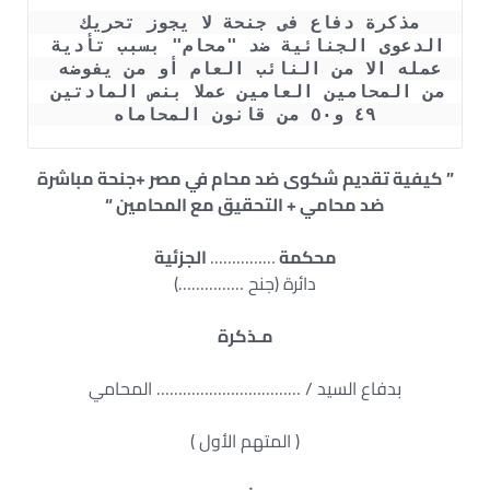
مذكرة دفاع فى جنحة لا يجوز تحريك 
الدعوى الجنائية ضد "محام" بسبب تأدية 
عمله الا من النائب العام أو من يفوضه 
من المحامين العامين عملا بنص المادتين 
٤٩ و٥٠ من قانون المحاماه
” كيفية تقديم شكوى ضد محام في مصر +جنحة مباشرة
ضد محامي + التحقيق مع المحامين “
محكمة
……………
الجزئية
دائرة (جنح ……………)
مـذكرة
بدفاع السيد / …………………………… المحامي
( المتهم الأول )