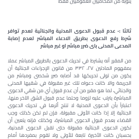
ينوبه من المحاميين العموميين فقط
ثالثا :- عدم قبول الدعوى المدنية والجنائية لعدم توافر
شرط رفع الدعوى بطريق الادعاء المباشر لعدم إصابة
المدعى المدنی بای ضرر مباشر او غير مباشر
من المقرر أنه يشترط في تحريك الدعوى بالطريق المباشر عملا
بمفهوم المادتين ۲۷، ۳۳۲ من قانون الإجراءات الجنائية أن
يكون من تولى تحريكها قد أصابه ضرر شخصى ومباشر من
الجريمة والا كانت دعواه تلك غير مقبولة في شقيها المدنى
والجنائي، لما هو مقرر من أن عدم قبول أي من شقي الدعوى
المباشرة يترتب عليه لزوما وحتما عدم قبول الشق الآخر منها،
اعتباراً بأن الدعوى المدنية لا تنتج أثرها في تحريك الدعوى
الجنائية إلا إذا كانت الأولى مقبولة، فإن لم تكن كذلك وجب
القضاء بعدم قبول الدعوى المباشرة، وكذلك فإنه يتعين أن
تكون الدعوى الجنائية مقبولة حتى تقبل الدعوى المدنية،
بحسبان كانت الأخيرة تابعة للأولى ولا تقوم بمفردها أمام