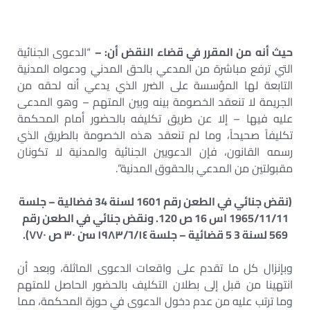
حيث أنه من المقرر في قضاء النقض أن: –
“الدعوى الجنائية
التي ترفع مباشرة من المدعي بالحق المدني ودعواه المدنية
التابعة لها المؤسسة على الضرر الذي يدعي أنه لحقه من
الجريمة لا تنعقد الخصومة بينه وبين المتهم – وهو المدعى
عليه فيها – إلا عن طريق تكليفه بالحضور أمام المحكمة
تكليفاً صحيحاً، وما لم تنعقد هذه الخصومة بالطريق الذي
رسمه القانون، فإن الدعويين الجنائية والمدنية لا تكونان
مقبولتين من المدعي بالحقوق المدنية”.
(نقض جنائي في الطعن رقم 1601 لسنة 34 فضالية – جلسة
1965/11/11 اس 16 ص 120. ونقض جنائي في الطعن رقم
569 لسنة 3 5 قضائية – جلسة ۱۹۸٣/٦/١٤ سن ۳۰ ص ۷۷۰).
وبإنزال كل ما تقدم على واقعات الدعوى الماثلة، وبعد أن
انتهينا من قبل إلى بطلان التكليف بالحضور الحاصل للمتهم
وما ترتب عليه من عدم دخول الدعوى في حوزة المحكمة، مما