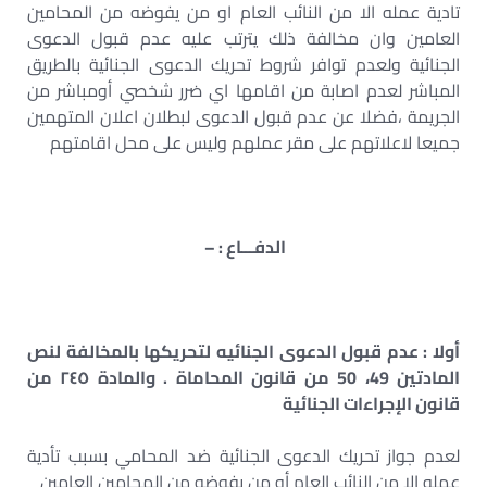
تادية عمله الا من النائب العام او من يفوضه من المحامين
العامين وان مخالفة ذلك يترتب عليه عدم قبول الدعوى
الجنائية ولعدم توافر شروط تحريك الدعوى الجنائية بالطريق
المباشر لعدم اصابة من اقامها اي ضرر شخصي أومباشر من
الجريمة ،فضلا عن عدم قبول الدعوى لبطلان اعلان المتهمين
جميعا لاعلاتهم على مقر عملهم وليس على محل اقامتهم
الدفـــاع : –
أولا : عدم قبول الدعوى الجنائيه لتحريكها بالمخالفة لنص
المادتين 49، 50 من قانون المحاماة . والمادة ٢٤٥ من
قانون الإجراءات الجنائية
لعدم جواز تحريك الدعوى الجنائية ضد المحامي بسبب تأدية
عمله الا من النائب العام أو من يفوضه من المحامين العامين