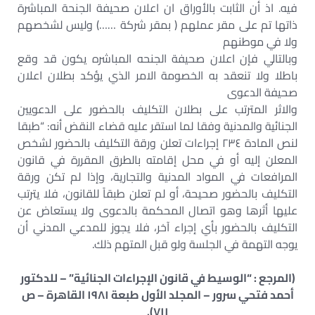
فيه. اذ أن الثابت بالأوراق ان اعلان صحيفة الجنحة المباشرة
ذاتها تم على مقر عملهم ( بمقر شركة ……) وليس لشخصهم
ولا في موطنهم
وبالتالي فإن اعلان صحيفة الجنحه المباشره يكون قد وقع
باطلا ولا تنعقد به الخصومة الامر الذي يؤكد بطلان اعلان
صحيفة الدعوى
والاثر المترتب على بطلان التكليف بالحضور على الدعويين
الجنائية والمدنية وفقا لما استقر عليه قضاء النقض أنه: “طبقا
لنص المادة ٢٣٤ إجراءات تعلن ورقة التكليف بالحضور لشخص
المعلن إليه أو في محل إقامته بالطرق المقررة في قانون
المرافعات في المواد المدنية والتجارية، وإذا لم تكن ورقة
التكليف بالحضور صحيحة، أو لم تعلن طبقاً للقانون، فلا يترتب
عليها أثرها وهو اتصال المحكمة بالدعوى ولا يستعاض عن
التكليف بالحضور بأي إجراء آخر، فلا يجوز للمدعي المدني أن
يوجه التهمة في الجلسة ولو قبل المتهم ذلك.
(المرجع : “الوسيط في قانون الإجراءات الجنائية” – للدكتور
أحمد فتحي سرور – المجلد الأول طبعة ١٩٨١ القاهرة – ص
۷۱۱).