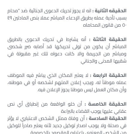
الحقيقه الثانية :
انه لا يجوز تحريك الدعوى الجنائية ضد “محام
بسبب تأدية عمله بطريق الإدعاء المباشر عملا بنص المادتين ٤٩
٥٠ من قانون المحاماه
الحقيقة الثالثة :
أنه يشترط في تحريك الدعوى بالطريق
المباشر أن يكون من تولى تحريكها قد أصابه ضرر شخصى
ومباشر من الجريمة والا كانت دعواه تلك غير مقبولة في
شقيها المدنى والجناني
الحقيقة الرابعة :
لا يعتبر المكان الذي يباشر فيه الموظف
عمله موطناً له، ويجب إعلان المتهم لشخصه أو في موطنه،
وأن مكان العمل ليس موطنا يجوز الإعلان فيه.
الحقيقة الخامسة :
أن خلو الواقعة من إنطباق أي نص
عقابي عليها يوجب القضاء بالبراءة
الحقيقة السادسة :
أن وفاة ممثل الشخص الاعتباري لا يؤثر
في صحتة ولا يوجب اصدار توکیل جديد لأنه يعتبر صادراً للوكيل
من الشخص المعنوي باعتباره المقصود بالخصومة