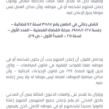
وتطبيقا لكل ما تقدم، فقد قضت محكمة النقض بوجوب
إعلان المتهم لشخصه أو في موطنه، وبأن مكان العمل ليس
موطنا يجوز الإعلان فيه.
(نقض جنائي في الطعن رقم ٣٨٨٧ لسنة 57 قضائية –
جلسة ۱۹۸۸/۱٠/٢٧. مجلة القضاة الفصلية – العدد الأول –
لسنة ٢٥ – المبدأ الأول – ص ٢٩).
وحاصل القول، أن إعلان المتهم يجب أن يكون لشخصه أو في
موطنه طبقا للقواعد الفقررة في قانون المرافعات – والتي
تحيل إليها المادة ٢٣٤ من قانون الإجراءات الجنائية – وأن
مكان مباشرة الموظف لعمله ليس موطنا له ولا يصح إعلانه
عليه.
وبإنزال ما تقدم على واقعات الدعوى الماثلة يتبين أن المدعي
بالحق المدني لم يقم بإعلان جميع المتهمين المتهم إعلاناً
قانونياً صحيحاً لشخصهم أو في موطنه الأصلي الذي يقيمون