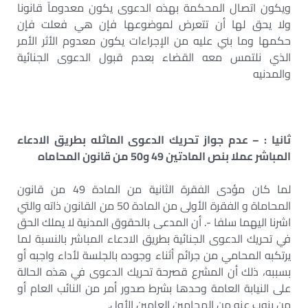
ويكون اتصال المحكمة بهذه الدعوى يكون معدوماً قانونا
ولا يحق لها أن تتعرض لموضوعها فإن هي فعلت فإن
حكمها وما بني عليه من الإجراءات يكون معدوم الأثر الأمر
الذي نلتمس معه القضاء بعدم قبول الدعوى الجنائية
والمدنيه
ثانيا : – عدم جواز تحريك الدعوى الماثله بطريق الادعاء
المباشر عملا بنص المادتين 49 و50 من قانون المحاماه
لما كان مؤدى الفقرة الثانية من المادة 49 من قانون
المحاماة و الفقرة الأولى من المادة 50 من القانون ذاته والتي
اشرنا اليهما سلفا -. أن المدعى بالحقوق المدنية لا يملك الحق
في تحريك الدعوى الجنائية بطريق الادعاء المباشر بالنسبة لما
يرتكبه المحامي من جرائم أثناء وجوده بالجلسة لأداء واجبه أو
بسببه، ذلك أن المشرع قصرحة تحريك الدعوى في هذه الحالة
على النيابة العامة وحدها بشرط صدور أمر من النائب العام أو
من ينوب عنه من المحامين العامين الأول.