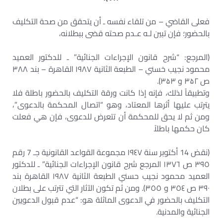
فعلى القاضي – من تلقاء نفسه ـ أن يتحقق من صحة التكليف
بالحضور؛ فإن تبين لـه عـدم صحته قضى ببطلانه،
(المرجع: “شرح قانون الإجراءات الجنائية” ـ للدكتور العميد
محمود نجيب خسني – الطبعة الثانية ١٩٨٧ القاهرة – بند ٣٨٨
ص ۳۵۲ و ۳۵۳).
وتطبيقاً لذلك، فإنه إذا كانت ورقة التكليف بالحضور باطلة فلا
يترتب عليها أثرها المعتاد، وهو “اتصال المحكمة بالدعوى”،
ومن ثم لا يحق للمحكمة أن تتعرض للدعوى، فإن هي فعلت
كان حكمها باطلاً
(نقض 14 أكتوبر سنة ١٩٤٧ مجموعة القواعد القانونية جـ 7 رقم
٣٩٥ ص ١٣٧٦ المرجع شرح قانون الإجراءات الجنائية” ـ للدكتور
العميد محمود نجيب حسني الطبعة الثانية ١٩٨٧ القاهرة بند
۳۹۰ ص ٣٥٤ و ٣٥٥). ومن ثم تكون الآثار التي تترتب على بطلان
التكليف بالحضور في الدعوى الماثلة هو: “عدم قبول الدعويين
الجنائية والمدنية.