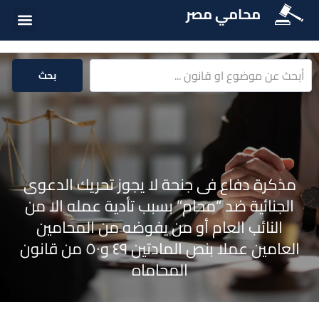
محامي مصر
أسئلة شائع
الخدمات الق
المكتبة الق
بحث
مذكرة دفاع فى جنحة لا يجوز تحريك الدعوى
الجنائية ضد “محام” بسبب تأدية عمله الا من
النائب العام أو من يفوضه من المحامين
العامين عملا بنص المادتين ٤٩ و٥٠ من قانون
المحاماه