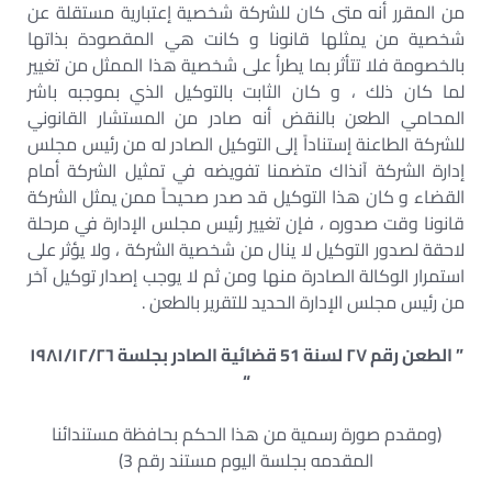
من المقرر أنه متى كان للشركة شخصية إعتبارية مستقلة عن
شخصية من يمثلها قانونا و كانت هي المقصودة بذاتها
بالخصومة فلا تتأثر بما يطرأ على شخصية هذا الممثل من تغيير
لما كان ذلك ، و كان الثابت بالتوكيل الذي بموجبه باشر
المحامي الطعن بالنقض أنه صادر من المستشار القانوني
للشركة الطاعنة إستناداً إلى التوكيل الصادر له من رئيس مجلس
إدارة الشركة آنذاك متضمنا تفويضه في تمثيل الشركة أمام
القضاء و كان هذا التوكيل قد صدر صحيحاً ممن يمثل الشركة
قانونا وقت صدوره ، فإن تغيير رئيس مجلس الإدارة في مرحلة
لاحقة لصدور التوكيل لا ينال من شخصية الشركة ، ولا يؤثر على
استمرار الوكالة الصادرة منها ومن ثم لا يوجب إصدار توكيل آخر
من رئيس مجلس الإدارة الحديد للتقرير بالطعن .
” الطعن رقم ٢٧ لسنة 51 قضائية الصادر بجلسة ١٩٨١/١٢/٢٦
“
(ومقدم صورة رسمية من هذا الحكم بحافظة مستندائنا
المقدمه بجلسة اليوم مستند رقم 3)