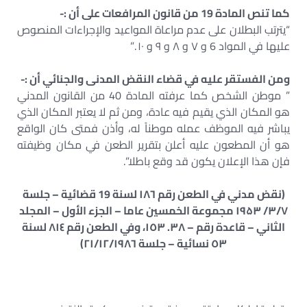
كما تنص المادة 19 من قانون المرافعات على أن :-
“يترتب البطلان على عدم مراعاة المواعيد والإجراءات المنصوص
عليها في المواد 6 و ۷ و ۸ و ۹ و ۱۰ .”
ومن الفستقر عليه في قضاء النقض المدنى والجنائي أن :-
” موطن الشخص كما عرفته المادة 40 من القانون المدني
هو المكان الذي يقيم فيه عادة، ومن ثم لا يعتبر المكان الذي
يباشر فيه الموظف عمله موطناً له، وأذن فمتى كان الواقع
هو أن المطعون عليه أعلن بتقرير الطعن في مكان وظيفته
فإن هذا الإعلان يكون قد وقع باطلا”.
(نقض مدني في الطعن رقم ١٨٦ لسنة 19 قضائية – جلسة
۳/٧/ ۱۹۵۳ مجموعة الخمسين عاما – الجزء الأول – المجلد
الثاني – قاعدة رقم – ۳٨. ١٥٣، وفي الطعن رقم ٨١٤ لسنة
٥٣ نسائية – جلسة ٢١/١٢/١٩٨٦)