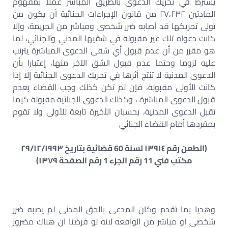
يشترط في تحريك الدعوى بالطريق المباشر عملا بمفهوم
المادتين ۲۷،۲۳۲ من قانون الإجراءات الجنائية أن يكون من
تولى تحريكها قد أصابه ضرر شخصى ومباشر من الجريمة، وإلا
كانت دعواه تلك غير مقبولة في شقيها المدني والجنائي، لما
هو مقرر من أن عدم قبول أي شقى الدعوى المباشرة يترتب
عليه لزوما وحتما عدم قبول الشق الآخر منها، إعتبارا بأن
الدعوى المدنية لا تنتج أثرها في تحريك الدعوى الجنائية إلا إذا
كانت الأولى مقبولة، فإن لم تكن كذلك وجب القضاء بعدم
قبول الدعوى المباشرة ، وكذلك الدعوى الجنائية مقبولة كيما
تقبل الدعوى المدنية، بحسبان الأخيرة تابعة للأولى ولا تقوم
بمفردها أمام القضاء الجنائي
(الطعن رقم ١٣٩١٤ لسنة 60 قضائية بتاريخ ٢٩/١٢/١٩٩٣
مكتب فني 11 رقم الجزء 1 رقم الصفحة ١٣٧٩)
وهديا بما تقدم وكان المدعى بالحق المدنى لم يصبه ضرر
شخصی او مباشر من الواقعه لانه لو فرضنا ان هناك مضرور