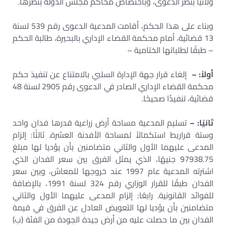
ولائيًّا بنظر الدعوى، وباختصاص محاكم مجلس الدولة بنظرها.
وبناء على هذا الحكم، أقامت المدعية الدعوى رقم 539 لسنة
13 قضائية، أمام محكمة القضاء الإداري بالبحيرة، طالبة الحكم
– طبقًا لطلباتها الختامية –
أولاً: –
إلغاء قرار جهة الإدارة السلبي بالامتناع عن تنفيذ حكم
محكمة القضاء الإداري الصادر في الدعوى رقم 2905 لسنة 48
قضائية، تنفيذًا صحيحًا.
ثانيًا: –
تسليم المدعية مساحة أرض زراعية قدرها فدان واحد
وستة قراريط استكمالاً لمساحة الأفدنة العشرة. ثالثًا: إلزام
المدعى عليهما الأول والثاني متضامنين بأن يؤديا لها مبلغ
97938.75 جنيهًا، الذي يمثل الفرق بين سعر الفدان الذي
اشترته المدعية عام 1997 عند خروجها للمعاش، وبين سعر
الفدان طبقًا للقرار الوزاري رقم 324 لسنة 1991، بالإضافة
للفوائد القانونية. رابعًا: إلزام المدعى عليهما الأول والثاني
متضامنين بأن يؤديا لها التعويض العادل عن الفرق في قيمة
الفدان بين ما حصلت عليه من أرض جيدة الجودة من الفئة (ب)