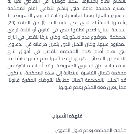
بالنظام العام باعتبارها شكلاً جوهريًا في التقاضي تغيا به
المشرع مصلحة عامة، حتى ينتظم التداعي أمام المحكمة
الدستورية العليا وفقًا لقانونها، وكانت الدعوى المعروضة لا
يشملها الاستثناء الذى نص عليه البند (أ) من المادة (29)
السالفة البيان؛ لعدم تعلقها بنص في قانون أو لائحة تراءى
لمحكمة الموضوع عدم دستوريته، وكان لازمًا للفصل في النزاع
المطروح عليها، وكان الأصل الذى يتعين مراعاته في الدعاوى
التي تقام أمام هذه المحكمة للفصل في أحوال تنازع
الاختصاص القضائي، هو إيداع صحائفها قلم كتابها طبقًا لما
سلف بيانه، فإن الدعوى المعروضة، وقد أُحيلت مباشرة من
محكمة شمال القاهرة الابتدائية إلى هذه المحكمة، لا تكون
قد اتصلت بالمحكمة اتصالاً مطابقًا للأوضاع المقررة قانونًا،
مما يتعين معه الحكم بعدم قبولها
فلهذه الأسباب
حكمت المحكمة بعدم قبول الدعوى.