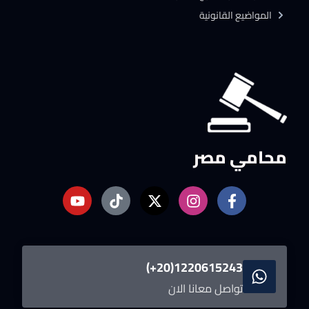
المواضيع القانونية
محامي مصر
1220615243(20+)
تواصل معانا الان