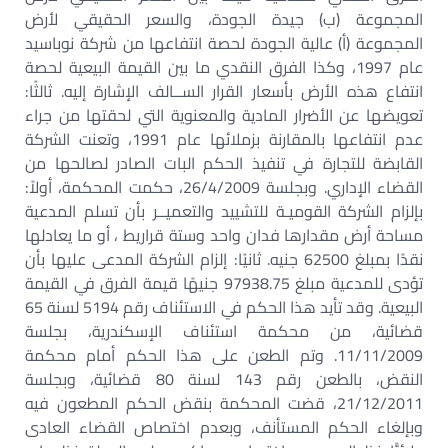
المجموعة (ب) جيدة الجودة، والسعر الحقيقي لأرض
المجموعة (أ) عالية الجودة لحصة انتفاعها من شركة نوباسيد
عام 1997، وكذا الفرق النقدي ما بين القيمة البيعية لحصة
انتفاع هذه الأرض بأسعار القرار الســالف الإشارة إليه. ثالثًا:
تعويضها عن الأضرار المادية والمعنوية التي لحقتها من جراء
عدم انتفاعها بالمقارنة بزملائها عام 1991، وتعنت الشركة
القابضة للتجارة في تنفيذ الحكم البات الصادر لصالحها من
القضاء الإداري. وبجلسة 26/4/2009، حكمت المحكمة، أولاً:
بإلزام الشركة القوميـة للتشييد والتعميــر بأن تسلم المدعية
مساحة أرض مقدارها فدان واحد وستة قراريط ، أو ما يعادلها
نقدًا بمبلغ 62500 جنيه. ثانيًا: إلزام الشركة المدعى عليها بأن
تؤدى للمدعية مبلغ 97938.75 جنيهًا قيمة الفرق في القيمة
البيعية. وقد تأيد هذا الحكم في الاستئناف رقم 5194 لسنة 65
قضائية، من محكمة استئناف الإسكندرية، بجلسة
11/11/2009. وتم الطعن على هذا الحكم أمام محكمة
النقض، بالطعن رقم 143 لسنة 80 قضائية، وبجلسة
21/12/2011، قضت المحكمة بنقض الحكم المطعون فيه
وبإلغاء الحكم المستأنف، وبعدم اختصاص القضاء العادى