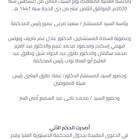
بالجلسة العلنية المنعقدة يوم السبت الثامن من أغسطس سنة
2020م، الموافق الثامن عشر من ذى الحجة سنة 1441 هـ.
برئاسة السيد المستشار / سعيد مرعى عمرو رئيس المحكمة
وعضوية السادة المستشارين: الدكتور عادل عمر شريف وبولس
فهمي إسكندر ومحمود محمد غنيم والدكتور عبد العزيز
محمد سالمان والدكتور طارق عبد الجواد شبل وطارق عبد
العليم أبو العطا نواب رئيس المحكمة
وحضور السيد المستشار الدكتور/ عماد طارق البشرى رئيس
هيئة المفوضين
وحضور السيد / محمـد ناجى عبد السميع أمين السر
أصدرت الحكم الآتي
في الدعوى المقيدة بجدول المحكمة الدستورية العليا برقم