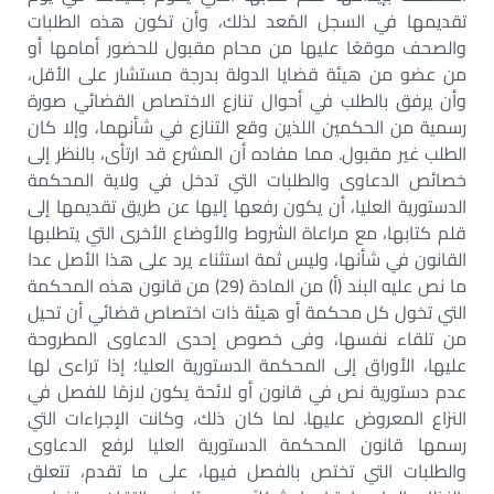
تقديمها في السجل المُعد لذلك، وأن تكون هذه الطلبات
والصحف موقعًا عليها من محام مقبول للحضور أمامها أو
من عضو من هيئة قضايا الدولة بدرجة مستشار على الأقل،
وأن يرفق بالطلب في أحوال تنازع الاختصاص القضائي صورة
رسمية من الحكمين اللذين وقع التنازع في شأنهما، وإلا كان
الطلب غير مقبول. مما مفاده أن المشرع قد ارتأى، بالنظر إلى
خصائص الدعاوى والطلبات التي تدخل في ولاية المحكمة
الدستورية العليا، أن يكون رفعها إليها عن طريق تقديمها إلى
قلم كتابها، مع مراعاة الشروط والأوضاع الأخرى التي يتطلبها
القانون في شأنها، وليس ثمة استثناء يرد على هذا الأصل عدا
ما نص عليه البند (أ) من المادة (29) من قانون هذه المحكمة
التي تخول كل محكمة أو هيئة ذات اختصاص قضائي أن تحيل
من تلقاء نفسها، وفى خصوص إحدى الدعاوى المطروحة
عليها، الأوراق إلى المحكمة الدستورية العليا؛ إذا تراءى لها
عدم دستورية نص في قانون أو لائحة يكون لازمًا للفصل في
النزاع المعروض عليها. لما كان ذلك، وكانت الإجراءات التي
رسمها قانون المحكمة الدستورية العليا لرفع الدعاوى
والطلبات التي تختص بالفصل فيها، على ما تقدم، تتعلق