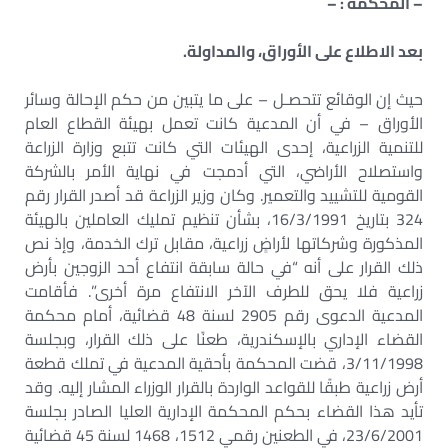
– المحكمة : –
بعد الاطلاع على الأوراق، والمداولة.
حيث إن الوقائع تتحصـل – على ما يتبين من حكم الإحالة وسائر
الأوراق – في أن المدعية كانت تعمل بهيئة القطاع العام
للتنمية الزراعية، إحدى الهيئات التي كانت تتبع وزارة الزراعة
واستصلاح الأراضي، التي أدمجت في نهاية الأمر بالشركة
القومية للتشييد والتعمير. وكان وزير الزراعة قد أصدر القرار رقم
324 بتاريخ 16/3/1991، بشأن تنظيم تمليك العاملين بالهيئة
المذكورة وشركاتها لأراضٍ زراعية، مقابل ترك الخدمة، وإذ نص
ذلك القرار على أنه “في حالة سابقة انتفاع أحد الزوجين بأرض
زراعية فلا يحق للطرف الآخر الانتفاع مرة أخرى”. فأقامت
المدعية الدعوى رقم 2905 لسنة 48 قضائية، أمام محكمة
القضاء الإداري بالإسكندرية، طعنًا على ذلك القرار، وبجلسة
3/11/1998، قضت المحكمة بأحقية المدعية في تملك قطعة
أرض زراعية طبقًا للقواعد الواردة بالقرار الوزراء المشار إليه. وقد
تأيد هذا القضاء بحكم المحكمة الإدارية العليا الصادر بجلسة
23/6/2001، في الطعنين رقمي 1512، 1468 لسنة 45 قضائية