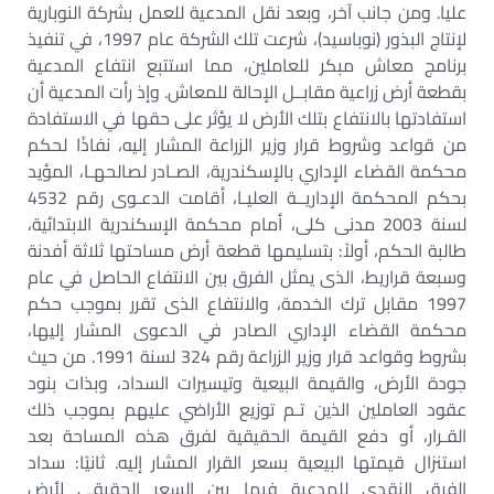
عليا. ومن جانب آخر، وبعد نقل المدعية للعمل بشركة النوبارية
لإنتاج البذور (نوباسيد)، شرعت تلك الشركة عام 1997، في تنفيذ
برنامج معاش مبكر للعاملين، مما استتبع انتفاع المدعية
بقطعة أرض زراعية مقابــل الإحالة للمعاش. وإذ رأت المدعية أن
استفادتها بالانتفاع بتلك الأرض لا يؤثر على حقها في الاستفادة
من قواعد وشروط قرار وزير الزراعة المشار إليه، نفاذًا لحكم
محكمة القضاء الإداري بالإسكندرية، الصـادر لصالحهـا، المؤيد
بحكم المحكمة الإداريــة العليـا، أقامت الدعـوى رقم 4532
لسنة 2003 مدنى كلى، أمام محكمة الإسكندرية الابتدائية،
طالبة الحكم، أولاً: بتسليمها قطعة أرض مساحتها ثلاثة أفدنة
وسبعة قراريط، الذى يمثل الفرق بين الانتفاع الحاصل في عام
1997 مقابل ترك الخدمة، والانتفاع الذى تقرر بموجب حكم
محكمة القضاء الإداري الصادر في الدعوى المشار إليها،
بشروط وقواعد قرار وزير الزراعة رقم 324 لسنة 1991. من حيث
جودة الأرض، والقيمة البيعية وتيسيرات السداد، وبذات بنود
عقود العاملين الذين تـم توزيع الأراضي عليهم بموجب ذلك
القـرار، أو دفع القيمة الحقيقية لفرق هذه المساحة بعد
استنزال قيمتها البيعية بسعر القرار المشار إليه. ثانيًا: سداد
الفرق النقدي للمدعية فيما بين السعر الحقيقي لأرض