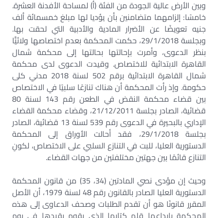
وبين الأرض عالية الجودة من الفئة (أ) لمساحة الأفدنة العشرة.
خامسًا: إلزامهما متضامنين بأن يؤديا لها مبلغ خمسمائة ألف
جنيه تعويضًا عن الأضرار المادية والأدبية التي لحقت بها.
وبجلسة 29/1/2018، حكمت المحكمة بعدم اختصاصها ولائيًّا
بنظر الدعوى، وأمرت بإحالتها بحالتها إلى محكمة شمال
القاهرة الابتدائية للاختصاص. وقيدت الدعوى لدى محكمة
شمال القاهرة الابتدائية برقم 502 لسنة 2018 مدني كلى
حكومة. وإذ رأت المحكمة أن هناك تنازعًا سلبيًا في الاختصاص
بين قضاء محكمة النقض في الطعن رقم 143 لسنة 80
قضائية، الصادر بجلسة 21/12/2011، وقضاء محكمة القضاء
الإداري بالبحيرة في الدعوى رقم 539 لسنة 13 قضائية، الصادر
بجلسة 29/1/2018، فقد أحالت الأوراق إلى المحكمة
الدستورية العليا، للبت في التنازع السلبي على الاختصاص، لكونِ
التنازع قائمًا بين جهتين مختلفتين من جهات القضاء.
وحيث إن مؤدى نصي المادتين (34، 35) من قانون المحكمة
الدستورية العليا الصادر بالقانون رقم 48 لسنة 1979، أن الأصل
المقرر قانونًا هو أن تقدم الطلبات وصحف الدعاوى إلى هذه
المحكمة بإيداعها قلم كتابها الذي يقوم بقيدها في يوم