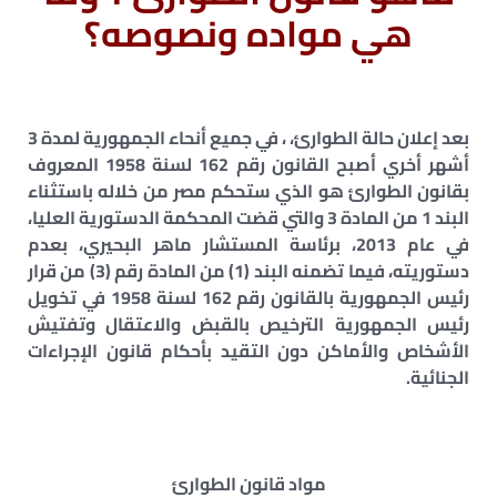
هي مواده ونصوصه؟
بعد إعلان حالة الطوارئ، ، في جميع أنحاء الجمهورية لمدة 3
أشهر أخري أصبح القانون رقم 162 لسنة 1958 المعروف
بقانون الطوارئ هو الذي ستحكم مصر من خلاله باستثناء
البند 1 من المادة 3 والتي قضت المحكمة الدستورية العليا،
في عام 2013، برئاسة المستشار ماهر البحيري، بعدم
دستوريته، فيما تضمنه البند (1) من المادة رقم (3) من قرار
رئيس الجمهورية بالقانون رقم 162 لسنة 1958 في تخويل
رئيس الجمهورية الترخيص بالقبض والاعتقال وتفتيش
الأشخاص والأماكن دون التقيد بأحكام قانون الإجراءات
الجنائية.
مواد قانون الطوارئ