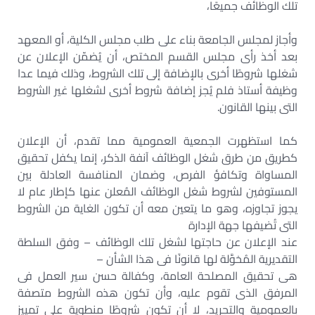
تلك الوظائف جميعًا،
وأجاز لمجلس الجامعة بناء على طلب مجلس الكلية، أو المعهد
بعد أخذ رأى مجلس القسم المختص، أن يُضمّن الإعلان عن
شغلها شروطًا أخرى بالإضافة إلى تلك الشروط، وذلك فيما عدا
وظيفة أستاذ فلم يُجز إضافة شروط أخرى لشغلها غير الشروط
التى بينها القانون.
كما استظهرت الجمعية العمومية مما تقدم، أن الإعلان
كطريق من طرق شغل الوظائف آنفة الذكر، إنما يكفل تحقيق
المساواة وتكافؤ الفرص، وضمان المنافسة العادلة بين
المستوفين لشروط شغل الوظائف المُعلن عنها كإطار عام لا
يجوز تجاوزه، وهو ما يتعين معه أن تكون الغاية من الشروط
التى تُضيفها جهة الإدارة
عند الإعلان عن حاجتها لشغل تلك الوظائف – وفق السلطة
التقديرية المُخوَّلة لها قانونًا فى هذا الشأن –
هى تحقيق المصلحة العامة، وكفالة حسن سير العمل فى
المرفق الذى تقوم عليه، وأن تكون هذه الشروط متصفة
بالعمومية والتجريد، لا أن تكون شروطًا منطوية على تمييز