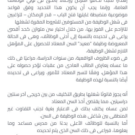
إهدارًا لمبدأ تكافؤ الفرص وإخلالاً بالحق فى تولي الوظائف
العامة، وإنما يجب أن يكون هذا التحديد وفق قواعد
موضوعية منضبطة غايتها فتح الباب – قدر الإمكان – للراغبين
فى شغل الوظيفة من المستوفين للشروط المقررة لشغلها
للتزاحم على الفوز بها، من خلال اختيار سن متوازن كحد أقصى
يراعى فى تحديده بالنسبة إلى أدنى الوظائف، وهى فى الحالة
المعروضة وظيفة “معيد” السن المعتاد للحصول على المؤهل
اللازم لشغل الوظيفة،
فى ضوء الظروف الواقعية، من سنوات الدراسة، مراعيًا فى ذلك
ما عساه يعترض الطالب العادى من عقبات تؤخر حصوله على
هذا المؤهل، وفقًا للسير المعتاد للأمور، ويراعى فى تحديده
أيضًا بالنسبة لهذه الوظيفة
أنه يجوز قانونًا شغلها بطريق التكليف من بين خريجى آخر سنتين
دراسيتين، مما يقتضى أخذ السن المعتاد
لمن عساه يكلف بذلك فى الاعتبار بغية تجنب التفاوت غير
المنطقى بين شاغلى هذه الوظيفة فى السن،
أما بالنسبة للوظائف الأعلى بدءًا من مدرس مساعد وما
يعلوها، فيراعى فى ذلك السن الذى يتم تحديده