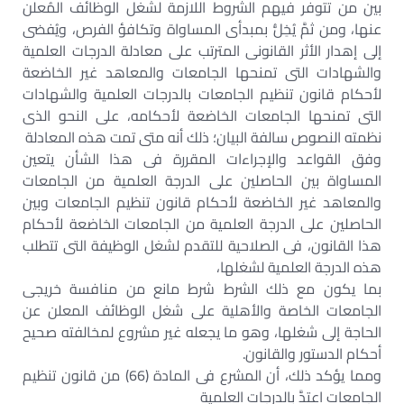
بين من تتوفر فيهم الشروط اللازمة لشغل الوظائف المُعلن
عنها، ومن ثمَّ يُخِلُّ بمبدأى المساواة وتكافؤ الفرص، ويُفضى
إلى إهدار الأثر القانونى المترتب على معادلة الدرجات العلمية
والشهادات التى تمنحها الجامعات والمعاهد غير الخاضعة
لأحكام قانون تنظيم الجامعات بالدرجات العلمية والشهادات
التى تمنحها الجامعات الخاضعة لأحكامه، على النحو الذى
نظمته النصوص سالفة البيان؛ ذلك أنه متى تمت هذه المعادلة
وفق القواعد والإجراءات المقررة فى هذا الشأن يتعين
المساواة بين الحاصلين على الدرجة العلمية من الجامعات
والمعاهد غير الخاضعة لأحكام قانون تنظيم الجامعات وبين
الحاصلين على الدرجة العلمية من الجامعات الخاضعة لأحكام
هذا القانون، فى الصلاحية للتقدم لشغل الوظيفة التى تتطلب
هذه الدرجة العلمية لشغلها،
بما يكون مع ذلك الشرط شرط مانع من منافسة خريجى
الجامعات الخاصة والأهلية على شغل الوظائف المعلن عن
الحاجة إلى شغلها، وهو ما يجعله غير مشروع لمخالفته صحيح
أحكام الدستور والقانون.
ومما يؤكد ذلك، أن المشرع فى المادة (66) من قانون تنظيم
الجامعات اعتدَّ بالدرجات العلمية