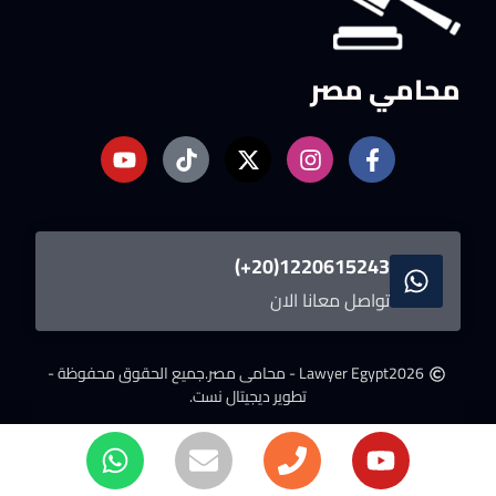
محامي مصر
1220615243(20+)
تواصل معانا الان
2026
Lawyer Egypt - محامى مصر.
جميع الحقوق محفوظة -
تطوير ديجيتال نست.