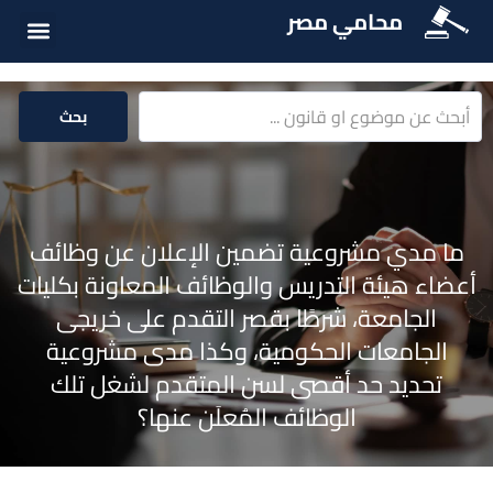
محامي مصر
أسئلة شائع
الخدمات الق
المكتبة الق
بحث
ما مدي مشروعية تضمين الإعلان عن وظائف
أعضاء هيئة التدريس والوظائف المعاونة بكليات
الجامعة، شرطًا بقصر التقدم على خريجى
الجامعات الحكومية، وكذا مدى مشروعية
تحديد حد أقصى لسن المتقدم لشغل تلك
الوظائف المُعلَن عنها؟