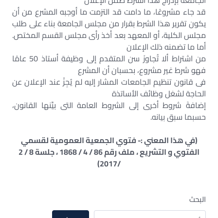
الجامعة بإدراج هذا الشرط ضمن الإعلان
قد جاء مشروعًا، ما دامت قد التزمت ما أوجبه المشرع من أن
يكون تقرير هذا الشرط بقرار من مجلس الجامعة بناء على طلب
مجلس الكلية، أو المعهد بعد أخذ رأى مجلس القسم المختص.
أما ما تضمنه ذلك الإعلان
من اشتراط ألا تُجاوزَ سن المتقدم إلى وظيفة أستاذ 50 عامًا
فهو شرط غير مشروع، بحسبان أن المشرع
فى قانون تنظيم الجامعات المشار إليه لم يُجِزْ عند الإعلان عن
الحاجة لشغل وظائف الأساتذة
إضافةَ شروط أخرى إلى الشروط العامة التى بيَّنها القانون،
حسبما سبق بيانه.
(في هذا المعني :- فتوي الجمعية العمومية لقسمي
الفتوي و التشريع ، ملف رقم 86 / 4 / 1868 ، جلسة 8 / 2
/2017)
البحث