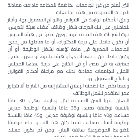
التى تُمنح من غير الجامعات الخاضعة لأحكامه مادامت معادلة
للدرجات الممنوحة من هذه الجامعات
وفق الأحكام الواردة فى القوانين واللوائح المعمول بها، وأجاز
للحاصلين على تلك الدرجات شغل وظائف أعضاء هيئة التدريس،
حيث اشترطت هذه المادة فيمن يعين عضوًا فى هيئة التدريس
أن يكون حاصلا على درجة الدكتوراه، أو ما يعادلها من إحدى
الجامعات المصرية فى مادة تؤهله لشغل الوظيفة، أو أن
يكون حاصلا من جامعة أخرى، أو هيئة علمية، أو معهد علمى
معترف به فى مصر، أو فى الخارج على درجة يعدّها المجلس
الأعلى للجامعات معادلة لذلك مع مراعاة أحكام القوانين
واللوائح المعمول بها.
وفيما يخص ما تضمنه الإعلان المشار إليه من اشتراط ألا يتجاوز
عمر المتقدم لشغل الوظائف
المعلن عنها السن المحددة لكل وظيفة، وهى: 30 عامًا
بالنسبة لوظيفة معيد، و35 عامًا بالنسبة لوظيفة مدرس
مساعد، و40 عامًا بالنسبة لوظيفة مدرس، و45 عامًا بالنسبة
لوظيفة أستاذ مساعد، فلما كان هذا التحديد جاء موافقًا
للضوابط الموضوعية سالفة البيان، ومن ثم يكون مسلك