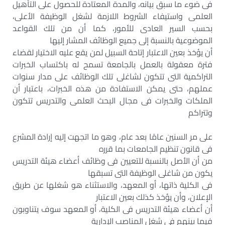
فى ضوء ما سبق بيانه، والمدة المعتادة للحصول على التأهيل
العلمى واستيفاء الشروط اللازمة لشغل الوظيفة الأعلى،
بحسب السير العادى للأمور، كما أن من تلك القواعد
الموضوعية بالنسبة إلى جميع الوظائف المشار إليها
أن يؤخذ بعين الاعتبار إتاحة السبيل لمن يقع عليه الاختيار لقضاء
فترة معقولة بالعمل بالجامعة تسمح له باكتساب الخبرات
التراكمية التى تتكون لشاغلى تلك الوظائف على مدار سنوات
عملهم، حتى يمكن الاستفادة من هذه الخبرات، باعتبار أن
الملكات والخبرات فى مجال البحث العلمى والتدريس تتكون
وتتراكم
على مر السنين عامًا بعد عام، وهو ما اتجهت إليه إرادة المشرع
فى قانون تنظيم الجامعات بما قرره
من أن الأصل بالنسبة للتعيين فى وظائف أعضاء هيئة التدريس
يكون من شاغلى الوظيفة التى تسبقها
فى الكلية ذاتها، أو المعهد، والاستثناء هو شغلها عن طريق
الإعلان، وأن يؤخذ كذلك بعين الاعتبار
أن أعضاء هيئة التدريس فى الكلية، أو المعهد سوف يتناوبون
فيما بينهم فى شغل المناصب الإدارية