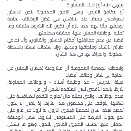
منهى عنه، أو إخلالاً بالمساواة
أو بتكافؤ الفرص، وهى الأمور المكفولة بنص الدستور
للمواطنين جميعًا عند التنافس على شغل الوظائف العامة
بوصفها حقًا لهم، كما يلزم أن تكون تلك الشروط متفقة وما
تمليه الوظيفة المعلن عنها، محققة مصلحتها،
فضلاً عن عدم مخالفتها أحكام الدستور والقانون، وألا تجافى
طبائع الأشياء ومنطقها وعدلها، وإلا استحالت عسفًا بالسلطة
المخولة، وانحرافًا بها فى هذا الشأن.
ولاحظت الجمعية العمومية أن مشروعية تضمين الإعلان عن
الحاجة إلى شغل وظائف أعضاء
هيئة التدريس – عدا وظيفة أستاذ – والوظائف المعاونة،
شرطًا بالحد الأقصى لسن المتقدم لشغل أى من
هذه الوظائف، والذى يمتنع حال تجاوزه التقدم للمنافسة على
شغلها، يتوقف على مضمون هذا الشرط، إذ يتعين ألا يكون
تحديد هذه السن تحكميًا فيجرى النزول به نزولاً غير مبرر على
نحو يفوت الفرصة على المستوفين لشروط شغل الوظيفة
المعلن عنها بحسب المجرى العادى للأمور، وهو ما يشكل