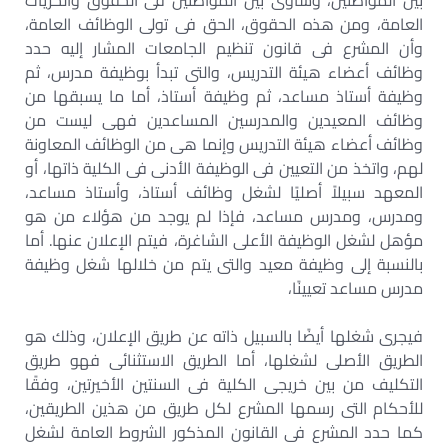
بين المواطنين، وساوى بين المواطنين فى الحقوق والحريات
العامة، ومن هذه الحقوق، الحق فى تولى الوظائف العامة،
وأن المشرع فى قانون تنظيم الجامعات المشار إليه حدد
وظائف أعضاء هيئة التدريس، والتى تبدأ بوظيفة مدرس، ثم
وظيفة أستاذ مساعد، ثم وظيفة أستاذ، أما ما يسبقها من
وظائف المعيدين والمدرسين المساعدين فهى ليست من
وظائف أعضاء هيئة التدريس وإنما هى من الوظائف المعاونة
لهم، واتخذ من التعيين فى الوظيفة الأدنى فى الكلية ذاتها، أو
المعهد سبيلاً أصليًا لشغل وظائف أستاذ، وأستاذ مساعد،
ومدرس، ومدرس مساعد، فإذا لم يوجد من هؤلاء من هو
مؤهل لشغل الوظيفة الأعلى الشاغرة، فيتم الإعلان عنها. أما
بالنسبة إلى وظيفة معيد والتى يتم من خلالها شغل وظيفة
مدرس مساعد تعيينًا،
فيجرى شغلها أيضًا بالسبيل ذاته عن طريق الإعلان، وذلك هو
الطريق الأصلى لشغلها، أما الطريق الاستثنائى فهو طريق
التكليف من بين خريجى الكلية فى السنتين الأخيرتين، وفقًا
للأحكام التى رسمها المشرع لكل طريق من هذين الطريقين،
كما حدد المشرع فى القانون المذكور الشروط العامة لشغل