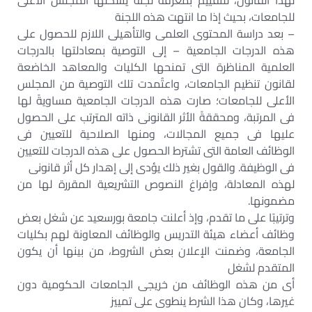
لهذا القانون، للتقييم بمعرفة لجنة يشكلها المجلس الأعلى
للجامعات، بحيث إذا ما انتهت هذه اللجنة
– بعد دراسة المحتوى العلمى والتأهيلى اللازم للحصول على
هذه الدرجات الجامعية – إلى التوصية بمعادلتها بالدرجات
العلمية المناظرة التى تمنحها الكليات والمعاهد الخاضعة
لقانون تنظيم الجامعات، واعتُمدت تلك التوصية من المجلس
الأعلى للجامعات؛ صارت هذه الدرجات الجامعية مساويةً لها
فى المرتبة، ومحققةً الأثر القانونى ذاته المترتب على الحصول
عليها فى جميع المجالات، ومنها الصلاحية للتعيين فى
الوظائف العامة التى تشترط الحصول على هذه الدرجات للتعيين
فى الوظيفة. والقول بغير ذلك يؤدى إلى إهدار كل أثر قانونى
لهذه المعادلة، وإفراغ النصوص التشريعية المقررة لها من
مضمونها.
وترتيبًا على ما تقدم، وإذ أعلنت جامعة بورسعيد عن شغل بعض
وظائف أعضاء هيئة التدريس والوظائف المعاونة لهم بكليات
الجامعة، وضمنت الإعلان بعض الشروط، من بينها أن يكون
المتقدم لشغل
أى من هذه الوظائف من خريجى الجامعات الحكومية دون
غيرها، وكان هذا الشرط ينطوى على تمييز