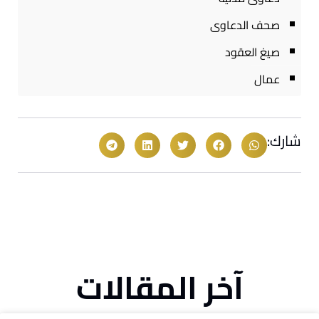
صحف الدعاوى
صيغ العقود
عمال
شارك:
آخر المقالات