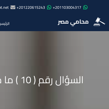
t.net
201220615243+
201103004317+
محامي مصر
الرئيسي
السؤال رقم ( 10 ) ما مفهوم أجر الرضاعة وما هو شروط الحصول عليه ؟