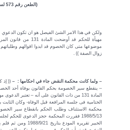
(الطعن رقم 573 لسنة 75 قضائية جلسة 2014/09/09)
ولكن في هذا الامر الشئ الفيصل هو ان تكون الدعوي 
مهيأة للحكم قد أوضحت
موضوعها متى كان الخصوم قد ابدوا اقوالهم وطلباتهم ال
زوال الصفة )) .
– ولما كانت محكمة النقض جاء في احكامها : –
المادة 131 من ذات القانون على أنه – تعتبر ال
محكمة الاستئناف وطلب الحكم بانقطاع سير الخصومة 
الخبير تقريره المودع
الدعوى قد تهيأت للحكم فى موضوعها وتكون الخصومة قد