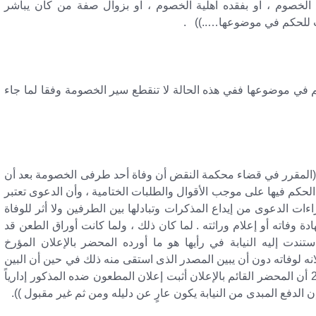
الخصوم ، او بفقده اهلية الخصوم ، او بزوال صفة من كان يباشر
يات للحكم في موضوعها…..)) .
م في موضوعها ففي هذه الحالة لا تنقطع سير الخصومة وفقا لما جاء
المقرر في قضاء محكمة النقض أن وفاة أحد طرفى الخصومة بعد أن
حكم فيها على موجب الأقوال والطلبات الختامية ، وأن الدعوى تعتبر
ات الدعوى من إيداع المذكرات وتبادلها بين الطرفين ولا أثر للوفاة
ة وفاته أو إعلام وراثته . لما كان ذلك ، ولما كانت أوراق الطعن قد
دت إليه النيابة في رأيها هو ما أورده المحضر بالإعلان المؤرخ
م إعلانه لوفاته دون أن يبين المصدر الذى استقى منه ذلك في حين أن البين
من محضر إعلان نفس المطعون ضده بتاريخ 27/7/2005 أن المحضر القائم بالإعلان أثبت إعلان المطعون ضده المذكور إدارياً
 الدفع المبدى من النيابة يكون عارٍ عن دليله ومن ثم غير مقبول )).