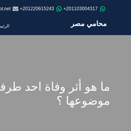
t.net
201220615243+
201103004317+
محامي مصر
الرئي
ما هو أثر وفاة احد طرف
موضوعها ؟