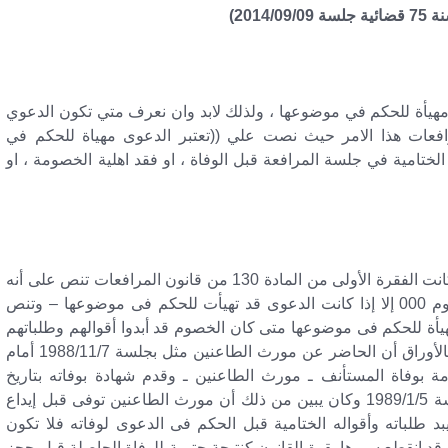
مهيأة للحكم في موضوعها ، ولذلك لابد وان نعرف متي تكون الدعوي
 المادة 131 من قانون المرافعات هذا الامر حيث نصت علي ((تعتبر الدعوى مهياة للحكم في
ختامية في جلسة المرافعة قبل الوفاة ، او فقد اهلية الخصومة ، او
(( إذ كانت الفقرة الأولى من المادة 130 من قانون المرافعات تنص على أنه
– ينقطع سير الخصومة بحكم القانون بوفاة أحد الخصوم 000 إلا إذا كانت الدعوى قد تهيأت للحكم فى موضوعها – وتنص
دعوى مهيأة للحكم فى موضوعها متى كان الخصوم قد أبدوا أقوالهم وطلباتهم
الختامية فى جلسة المرافعة قبل الوفاة- وكان الثابت بالأوراق أن الحاضر عن مورث الطاعنين مثل بجلسة 1988/11/7 أمام
بوفاة المستأنف ـ مورث الطاعنين ـ وقدم شهادة بوفاته بتاريخ
1988/5/13 فقررت المحكمة حجز الدعوى للحكم لجلسة 1989/1/5 وكان يبين من ذلك أن مورث الطاعنين توفى قبل إيداع
 بتاريخ 1988/9/21 ومن ثم فلم يبد طلباته وأقواله الختامية قبل الحكم فى الدعوى لوفاته فلا تكون
 انقطع سيرها بقوة القانون كنتيجة حتمية للوفاة الحاصلة قبل حجز