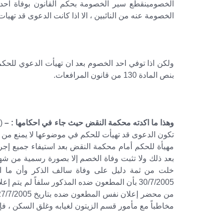
الخصومينقطع سير الخصومة بحكم القانون بوفاة احد 
الخصومة عنه من النائبين ، الا اذا كانت الدعوى قد ته
ولكن اذا توفي احد الخصوم بعد ان تهيأت الدعوي للحك
بنص المادة 130 من قانون المرافعات.
وهذا ما اكدته محكمة النقض حيث جاء في احكامها : –
((
تكون الدعوى قد تهيأت للحكم في موضوعها لا يمنع من ال
مهيأة للحكم أمام محكمة النقض بعد استيفاء جميع إجراء
بعد ذلك ولا تثبت وفاة الخصم إلا بصورة رسمية من شهاد
خلت من ثمة دليل على وفاة سالف الذكر وأن ما استن
30/7/2005 بأن المطعون ضده المذكور سلفاً لم يت
مخاطباً مع مأمور قسم الزيتون لغيابه وغلق السكن ، فإن