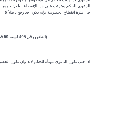
الدعوى للحكم ويترتب على هذا الإنقطاع بطلان جميع ا
فى فترة انقطاع الخصومة فإنه يكون قد وقع باطلاً ))
(الطعن رقم 405 لسنة 59 قضائية ـ جلسة 1993/4/8 س 44 ج2 ص 45 )
اذا حتي تكون الدعوي مهيأة للحكم لابد وان يكون الخصوم 
.
– شروط انقطاع الخصومة – انقطاع الخص
– صيغة إعلان تصحيح شكل الدعوى لوفاة المد
– في حالة وفاة المدعي – وفاة ا