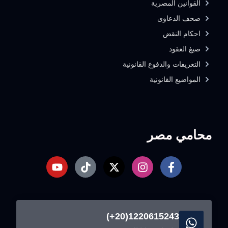
القوانين المصرية
صحف الدعاوى
احكام النقض
صيغ العقود
التعريفات والدفوع القانونية
المواضيع القانونية
محامي مصر
1220615243(20+)