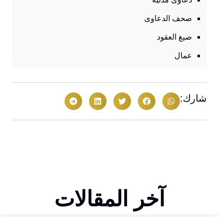
صحف الدعاوى
صيغ العقود
عمال
شارك:
آخر المقالات